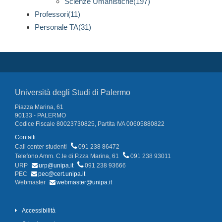
Scienze Umanistiche(197)
Professori(11)
Personale TA(31)
Università degli Studi di Palermo
Piazza Marina, 61
90133 - PALERMO
Codice Fiscale 80023730825, Partita IVA 00605880822
Contatti
Call center studenti
091 238 86472
Telefono Amm. C.le di P.zza Marina, 61
091 238 93011
URP
urp@unipa.it
091 238 93666
PEC
pec@cert.unipa.it
Webmaster
webmaster@unipa.it
Accessibilità