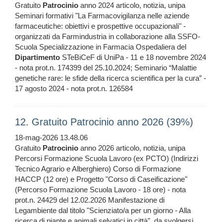
Gratuito
Patrocinio
anno 2024 articolo, notizia, unipa
Seminari formativi "La Farmacovigilanza nelle aziende
farmaceutiche: obiettivi e prospettive occupazionali" -
organizzati da Farmindustria in collaborazione alla SSFO-
Scuola Specializzazione in Farmacia Ospedaliera del
Dipartimento
STeBiCeF di UniPa - 11 e 18 novembre 2024
- nota prot.n. 174399 del 25.10.2024; Seminario “Malattie
genetiche rare: le sfide della ricerca scientifica per la cura” -
17 agosto 2024 - nota prot.n. 126584
12. Gratuito Patrocinio anno 2026 (39%)
18-mag-2026 13.48.06
Gratuito
Patrocinio
anno 2026 articolo, notizia, unipa
Percorsi Formazione Scuola Lavoro (ex PCTO) (Indirizzi
Tecnico Agrario e Alberghiero) Corso di Formazione
HACCP (12 ore) e Progetto "Corso di Caseificazione"
(Percorso Formazione Scuola Lavoro - 18 ore) - nota
prot.n. 24429 del 12.02.2026 Manifestazione di
Legambiente dal titolo "Scienziato/a per un giorno - Alla
ricerca di piante e animali selvatici in città", da svolgersi