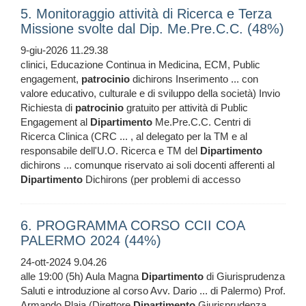
5. Monitoraggio attività di Ricerca e Terza
Missione svolte dal Dip. Me.Pre.C.C. (48%)
9-giu-2026 11.29.38
clinici, Educazione Continua in Medicina, ECM, Public
engagement,
patrocinio
dichirons Inserimento ... con
valore educativo, culturale e di sviluppo della società) Invio
Richiesta di
patrocinio
gratuito per attività di Public
Engagement al
Dipartimento
Me.Pre.C.C. Centri di
Ricerca Clinica (CRC ... , al delegato per la TM e al
responsabile dell'U.O. Ricerca e TM del
Dipartimento
dichirons ... comunque riservato ai soli docenti afferenti al
Dipartimento
Dichirons (per problemi di accesso
6. PROGRAMMA CORSO CCII COA
PALERMO 2024 (44%)
24-ott-2024 9.04.26
alle 19:00 (5h) Aula Magna
Dipartimento
di Giurisprudenza
Saluti e introduzione al corso Avv. Dario ... di Palermo) Prof.
Armando Plaia (Direttore
Dipartimento
Giurisprudenza