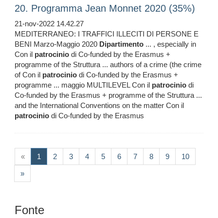
20. Programma Jean Monnet 2020 (35%)
21-nov-2022 14.42.27
MEDITERRANEO: I TRAFFICI ILLECITI DI PERSONE E
BENI Marzo-Maggio 2020
Dipartimento
... , especially in
Con il
patrocinio
di Co-funded by the Erasmus +
programme of the Struttura ... authors of a crime (the crime
of Con il
patrocinio
di Co-funded by the Erasmus +
programme ... maggio MULTILEVEL Con il
patrocinio
di
Co-funded by the Erasmus + programme of the Struttura ...
and the International Conventions on the matter Con il
patrocinio
di Co-funded by the Erasmus
(current)
«
1
2
3
4
5
6
7
8
9
10
»
Fonte