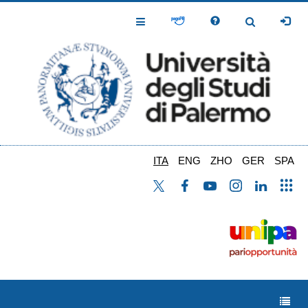
Salta
al
Toggle
Toggle
contenuto
Navigation
Navigation
principale
ITA
ENG
ZHO
GER
SPA