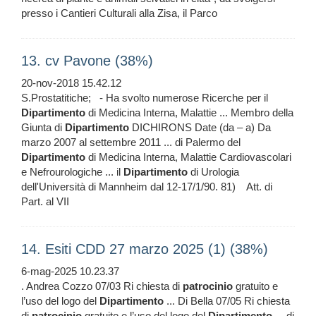
presso i Cantieri Culturali alla Zisa, il Parco
13. cv Pavone (38%)
20-nov-2018 15.42.12
S.Prostatitiche; - Ha svolto numerose Ricerche per il
Dipartimento
di Medicina Interna, Malattie ... Membro della
Giunta di
Dipartimento
DICHIRONS Date (da – a) Da
marzo 2007 al settembre 2011 ... di Palermo del
Dipartimento
di Medicina Interna, Malattie Cardiovascolari
e Nefrourologiche ... il
Dipartimento
di Urologia
dell'Università di Mannheim dal 12-17/1/90. 81) Att. di
Part. al VII
14. Esiti CDD 27 marzo 2025 (1) (38%)
6-mag-2025 10.23.37
. Andrea Cozzo 07/03 Ri chiesta di
patrocinio
gratuito e
l’uso del logo del
Dipartimento
... Di Bella 07/05 Ri chiesta
di
patrocinio
gratuito e l’uso del logo del
Dipartimento
... di