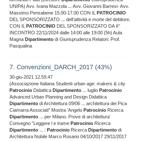
UNIPA) Avv. Ivana Mazzola ... Avv. Giovanni Barresi- Avv.
Massimo Pensabene 15.00-17.00 CON IL
PATROCINIO
DEL SPONSORIZZATO ... dell’attività e morte del debitore.
CON IL
PATROCINIO
DEL SPONSORIZZATO DA II°
INCONTRO 22/11/2024 dalle 14:00 alle 19:00 (5h) Aula
Magna
Dipartimento
di Giurisprudenza Relatori: Prof.
Pasqualina
7. Convenzioni_DARCH_2017 (43%)
30-giu-2021 12.59.47
(Associazione Italiana Studenti urban age: makers & city
Patrocinio
Didattica
Dipartimento
... luglio
Patrocinio
Advanced Urban Planning and Design Didattica
Dipartimento
di Architettura 09/06 ... architettura dei Pica
Ciamarra Associati” Mostra 'Angelo
Patrocinio
Ricerca
Dipartimento
... per Milano. Prove di architettura'
Convegno "Leggere l e trame
Patrocinio
Ricerca
Dipartimento
... :
Patrocinio
Ricerca
Dipartimento
di
Architettura Nobile Marco Rosario 04/10/2017 29/11/2017