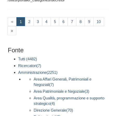
(current)
«
1
2
3
4
5
6
7
8
9
10
»
Fonte
Tutti (4482)
Ricercatori(7)
Amministrazione(2251)
Area Affari Generali, Patrimoniali e
Negoziali(7)
Area Patrimoniale e Negoziale(3)
Area Qualità, programmazione e supporto
strategico(4)
Direzione Generale(70)