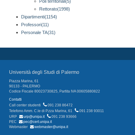
Poli territoriali(5)
Rettorato(1998)
Dipartimenti(1154)
Professori(11)
Personale TA(31)
Università degli Studi di Palermo
Piazza Marina, 61
90133 - PALERMO
Codice Fiscale 80023730825, Partita IVA 00605880822
Contatti
Call center studenti
091 238 86472
Telefono Amm. C.le di P.zza Marina, 61
091 238 93011
URP
urp@unipa.it
091 238 93666
PEC
pec@cert.unipa.it
Webmaster
webmaster@unipa.it