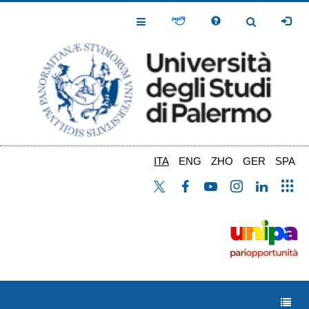
Salta
al
Toggle
Toggle
contenuto
Navigation
Navigation
principale
ITA
ENG
ZHO
GER
SPA