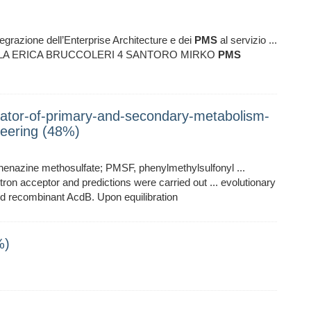
ione dell’Enterprise Architecture e dei
PMS
al servizio ...
ZOLA ERICA BRUCCOLERI 4 SANTORO MIRKO
PMS
ulator-of-primary-and-secondary-metabolism-
eering (48%)
phenazine methosulfate; PMSF, phenylmethylsulfonyl ...
tron acceptor and predictions were carried out ... evolutionary
ed recombinant AcdB. Upon equilibration
%)