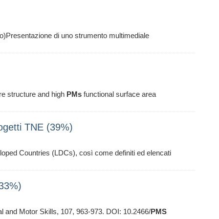
co)Presentazione di uno strumento multimediale
ore structure and high
PMs
functional surface area
rogetti TNE (39%)
loped Countries (LDCs), così come definiti ed elencati
(33%)
al and Motor Skills, 107, 963-973. DOI: 10.2466/
PMS