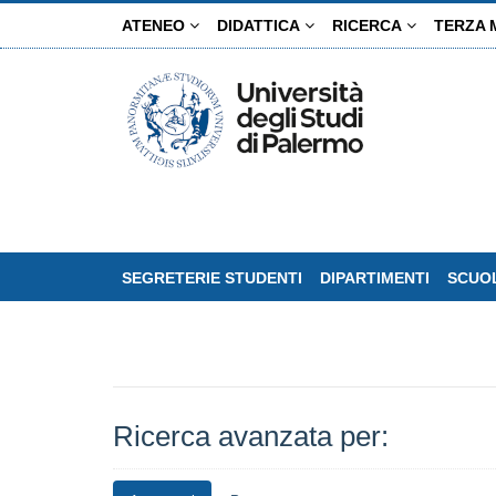
Salta
ATENEO
DIDATTICA
RICERCA
TERZA 
al
contenuto
principale
SEGRETERIE STUDENTI
DIPARTIMENTI
SCUOL
Ricerca avanzata per: