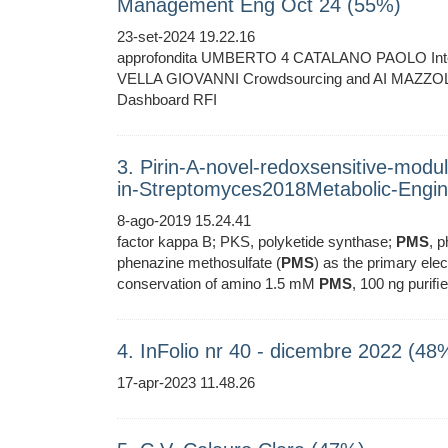
Management Eng Oct 24 (55%)
23-set-2024 19.22.16
approfondita UMBERTO 4 CATALANO PAOLO Integraz
VELLA GIOVANNI Crowdsourcing and AI MAZ
Dashboard RFI
3. Pirin-A-novel-redoxsensitive-mod
in-Streptomyces2018Metabolic-Engin
8-ago-2019 15.24.41
factor kappa B; PKS, polyketide synthase;
PMS
, 
phenazine methosulfate (
PMS
) as the primary elec
conservation of amino 1.5 mM
PMS
, 100 ng puriﬁ
4. InFolio nr 40 - dicembre 2022 (48
17-apr-2023 11.48.26