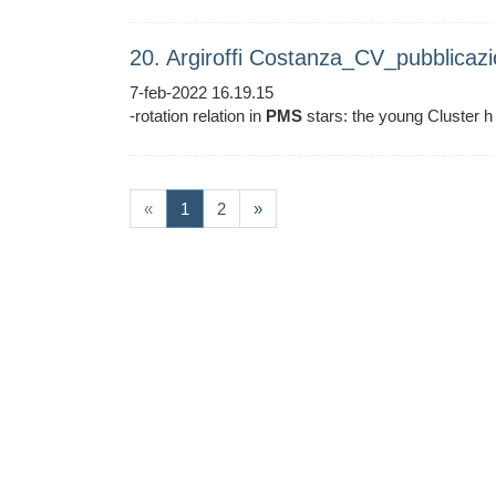
20. Argiroffi Costanza_CV_pubblicaz
7-feb-2022 16.19.15
-rotation relation in
PMS
stars: the young Cluster h
(current)
«
1
2
»