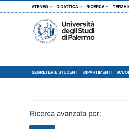
Salta
ATENEO
DIDATTICA
RICERCA
TERZA 
al
contenuto
principale
SEGRETERIE STUDENTI
DIPARTIMENTI
SCUOL
Ricerca avanzata per: