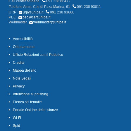
Call center studenti
091 238 86472
Telefono Amm. C.le di P.zza Marina, 61
091 238 93011
URP
urp@unipa.it
091 238 93666
PEC
pec@cert.unipa.it
Webmaster
webmaster@unipa.it
Accessibilità
Orientamento
Ufficio Relazioni con il Pubblico
Credits
Mappa del sito
Note Legali
Privacy
Attenzione al phishing
Elenco siti tematici
Portale OnLine delle Istanze
Wi-Fi
Spid