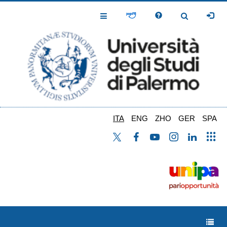
Salta
al
Toggle
Toggle
contenuto
Navigation
Navigation
principale
ITA
ENG
ZHO
GER
SPA