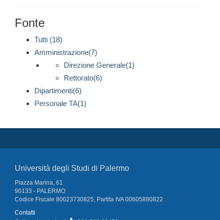
Fonte
Tutti (18)
Amministrazione(7)
Direzione Generale(1)
Rettorato(6)
Dipartimenti(6)
Personale TA(1)
Università degli Studi di Palermo
Piazza Marina, 61
90133 - PALERMO
Codice Fiscale 80023730825, Partita IVA 00605880822
Contatti