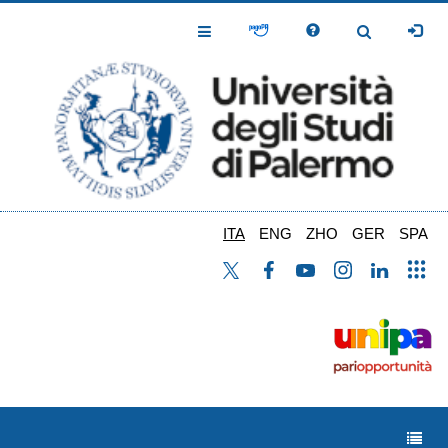
Salta
al
Toggle
Toggle
contenuto
Navigation
Navigation
principale
ITA
ENG
ZHO
GER
SPA