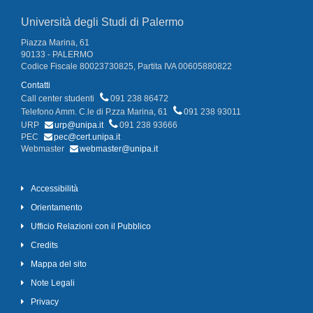
Università degli Studi di Palermo
Piazza Marina, 61
90133 - PALERMO
Codice Fiscale 80023730825, Partita IVA 00605880822
Contatti
Call center studenti
091 238 86472
Telefono Amm. C.le di P.zza Marina, 61
091 238 93011
URP
urp@unipa.it
091 238 93666
PEC
pec@cert.unipa.it
Webmaster
webmaster@unipa.it
Accessibilità
Orientamento
Ufficio Relazioni con il Pubblico
Credits
Mappa del sito
Note Legali
Privacy