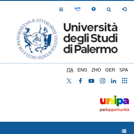
Salta
al
Toggle
Toggle
contenuto
Navigation
Navigation
principale
ITA
ENG
ZHO
GER
SPA