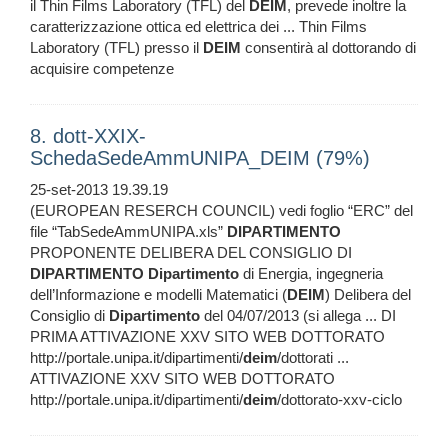
il Thin Films Laboratory (TFL) del
DEIM
, prevede inoltre la
caratterizzazione ottica ed elettrica dei ... Thin Films
Laboratory (TFL) presso il
DEIM
consentirà al dottorando di
acquisire competenze
8. dott-XXIX-
SchedaSedeAmmUNIPA_DEIM (79%)
25-set-2013 19.39.19
(EUROPEAN RESERCH COUNCIL) vedi foglio “ERC” del
file “TabSedeAmmUNIPA.xls”
DIPARTIMENTO
PROPONENTE DELIBERA DEL CONSIGLIO DI
DIPARTIMENTO
Dipartimento
di Energia, ingegneria
dell’Informazione e modelli Matematici (
DEIM
) Delibera del
Consiglio di
Dipartimento
del 04/07/2013 (si allega ... DI
PRIMA ATTIVAZIONE XXV SITO WEB DOTTORATO
http://portale.unipa.it/dipartimenti/
deim
/dottorati ...
ATTIVAZIONE XXV SITO WEB DOTTORATO
http://portale.unipa.it/dipartimenti/
deim
/dottorato-xxv-ciclo