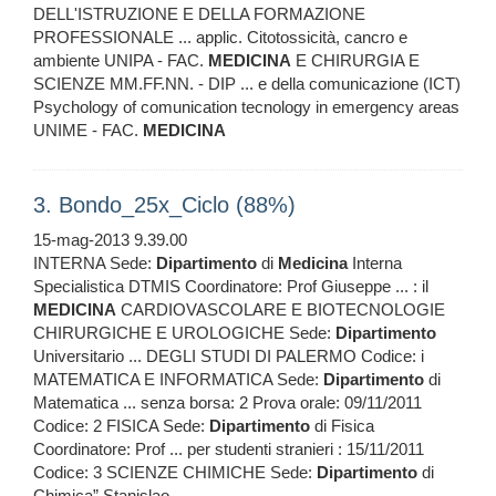
DELL'ISTRUZIONE E DELLA FORMAZIONE
PROFESSIONALE ... applic. Citotossicità, cancro e
ambiente UNIPA - FAC.
MEDICINA
E CHIRURGIA E
SCIENZE MM.FF.NN. - DIP ... e della comunicazione (ICT)
Psychology of comunication tecnology in emergency areas
UNIME - FAC.
MEDICINA
3. Bondo_25x_Ciclo (88%)
15-mag-2013 9.39.00
INTERNA Sede:
Dipartimento
di
Medicina
Interna
Specialistica DTMIS Coordinatore: Prof Giuseppe ... : il
MEDICINA
CARDIOVASCOLARE E BIOTECNOLOGIE
CHIRURGICHE E UROLOGICHE Sede:
Dipartimento
Universitario ... DEGLI STUDI DI PALERMO Codice: i
MATEMATICA E INFORMATICA Sede:
Dipartimento
di
Matematica ... senza borsa: 2 Prova orale: 09/11/2011
Codice: 2 FISICA Sede:
Dipartimento
di Fisica
Coordinatore: Prof ... per studenti stranieri : 15/11/2011
Codice: 3 SCIENZE CHIMICHE Sede:
Dipartimento
di
Chimica” Stanislao