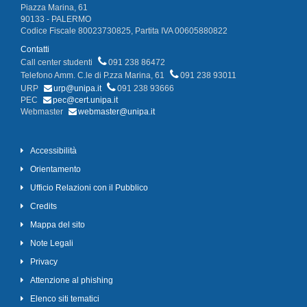
Piazza Marina, 61
90133 - PALERMO
Codice Fiscale 80023730825, Partita IVA 00605880822
Contatti
Call center studenti
091 238 86472
Telefono Amm. C.le di P.zza Marina, 61
091 238 93011
URP
urp@unipa.it
091 238 93666
PEC
pec@cert.unipa.it
Webmaster
webmaster@unipa.it
Accessibilità
Orientamento
Ufficio Relazioni con il Pubblico
Credits
Mappa del sito
Note Legali
Privacy
Attenzione al phishing
Elenco siti tematici