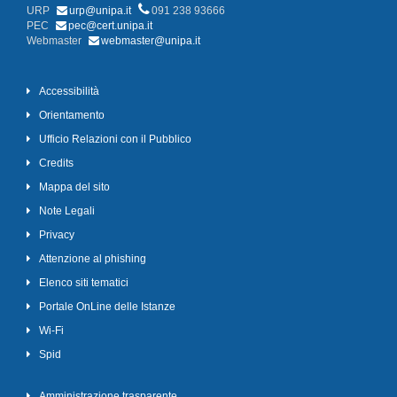
URP
urp@unipa.it
091 238 93666
PEC
pec@cert.unipa.it
Webmaster
webmaster@unipa.it
Accessibilità
Orientamento
Ufficio Relazioni con il Pubblico
Credits
Mappa del sito
Note Legali
Privacy
Attenzione al phishing
Elenco siti tematici
Portale OnLine delle Istanze
Wi-Fi
Spid
Amministrazione trasparente