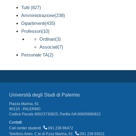
Tutti (827)
Amministrazione(238)
Dipartimenti(435)
Professori(10)
Ordinari(3)
Associati(7)
Personale TA(2)
Università degli Studi di Palermo
Piazza Marina, 61
90133 - PALERMO
Codice Fiscale 80023730825, Partita IVA 00605880822
Contatti
Call center studenti
091 238 86472
Telefono Amm. C.le di P.zza Marina, 61
091 238 93011