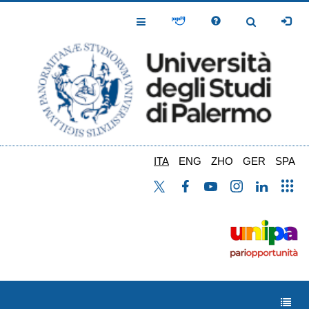
Salta
al
Toggle
Toggle
contenuto
Navigation
Navigation
principale
ITA
ENG
ZHO
GER
SPA