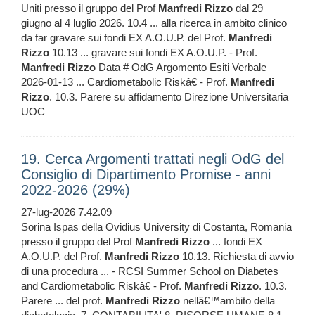
Uniti presso il gruppo del Prof
Manfredi
Rizzo
dal 29
giugno al 4 luglio 2026. 10.4 ... alla ricerca in ambito clinico
da far gravare sui fondi EX A.O.U.P. del Prof.
Manfredi
Rizzo
10.13 ... gravare sui fondi EX A.O.U.P. - Prof.
Manfredi
Rizzo
Data # OdG Argomento Esiti Verbale
2026-01-13 ... Cardiometabolic Riskâ€ - Prof.
Manfredi
Rizzo
. 10.3. Parere su affidamento Direzione Universitaria
UOC
19. Cerca Argomenti trattati negli OdG del
Consiglio di Dipartimento Promise - anni
2022-2026 (29%)
27-lug-2026 7.42.09
Sorina Ispas della Ovidius University di Costanta, Romania
presso il gruppo del Prof
Manfredi
Rizzo
... fondi EX
A.O.U.P. del Prof.
Manfredi
Rizzo
10.13. Richiesta di avvio
di una procedura ... - RCSI Summer School on Diabetes
and Cardiometabolic Riskâ€ - Prof.
Manfredi
Rizzo
. 10.3.
Parere ... del prof.
Manfredi
Rizzo
nellâ€™ambito della