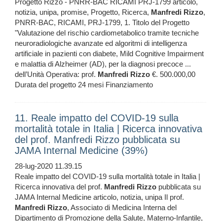
Progetto Rizzo - PNRR-BAC RICAMI PRJ-1799 articolo,
notizia, unipa, promise, Progetto, Ricerca,
Manfredi
Rizzo
,
PNRR-BAC, RICAMI, PRJ-1799, 1. Titolo del Progetto
"Valutazione del rischio cardiometabolico tramite tecniche
neuroradiologiche avanzate ed algoritmi di intelligenza
artificiale in pazienti con diabete, Mild Cognitive Impairment
e malattia di Alzheimer (AD), per la diagnosi precoce ...
dell’Unità Operativa: prof.
Manfredi
Rizzo
€. 500.000,00
Durata del progetto 24 mesi Finanziamento
11. Reale impatto del COVID-19 sulla
mortalità totale in Italia | Ricerca innovativa
del prof. Manfredi Rizzo pubblicata su
JAMA Internal Medicine (39%)
28-lug-2020 11.39.15
Reale impatto del COVID-19 sulla mortalità totale in Italia |
Ricerca innovativa del prof.
Manfredi
Rizzo
pubblicata su
JAMA Internal Medicine articolo, notizia, unipa Il prof.
Manfredi
Rizzo
, Associato di Medicina Interna del
Dipartimento di Promozione della Salute, Materno-Infantile,