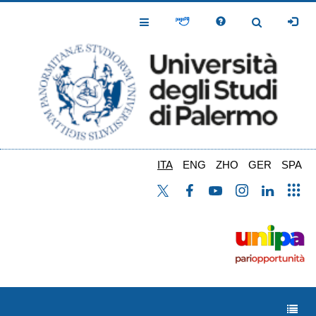
Salta
al
Toggle
Toggle
contenuto
Navigation
Navigation
principale
ITA
ENG
ZHO
GER
SPA