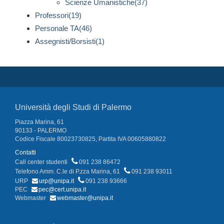
Scienze Umanistiche(37)
Professori(19)
Personale TA(46)
Assegnisti/Borsisti(1)
Università degli Studi di Palermo
Piazza Marina, 61
90133 - PALERMO
Codice Fiscale 80023730825, Partita IVA 00605880822
Contatti
Call center studenti
091 238 86472
Telefono Amm. C.le di P.zza Marina, 61
091 238 93011
URP
urp@unipa.it
091 238 93666
PEC
pec@cert.unipa.it
Webmaster
webmaster@unipa.it