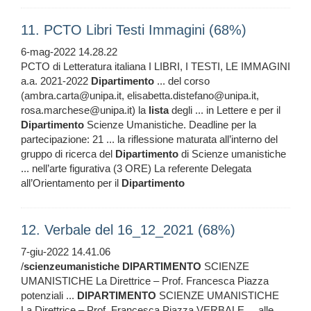
11. PCTO Libri Testi Immagini (68%)
6-mag-2022 14.28.22
PCTO di Letteratura italiana I LIBRI, I TESTI, LE IMMAGINI
a.a. 2021-2022
Dipartimento
... del corso
(ambra.carta@unipa.it, elisabetta.distefano@unipa.it,
rosa.marchese@unipa.it) la
lista
degli ... in Lettere e per il
Dipartimento
Scienze Umanistiche. Deadline per la
partecipazione: 21 ... la riflessione maturata all’interno del
gruppo di ricerca del
Dipartimento
di Scienze umanistiche
... nell’arte figurativa (3 ORE) La referente Delegata
all’Orientamento per il
Dipartimento
12. Verbale del 16_12_2021 (68%)
7-giu-2022 14.41.06
/
scienzeumanistiche
DIPARTIMENTO
SCIENZE
UMANISTICHE La Direttrice – Prof. Francesca Piazza
potenziali ...
DIPARTIMENTO
SCIENZE UMANISTICHE
La Direttrice – Prof. Francesca Piazza VERBALE ... alle