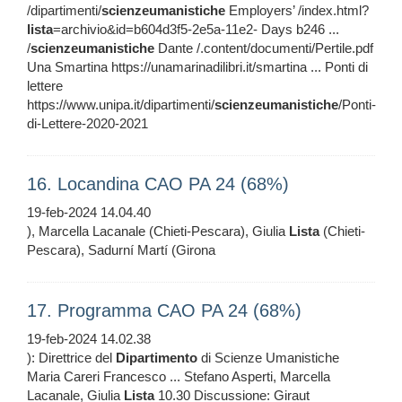
/dipartimenti/
scienzeumanistiche
Employers’ /index.html?
lista
=archivio&id=b604d3f5-2e5a-11e2- Days b246 ...
/
scienzeumanistiche
Dante /.content/documenti/Pertile.pdf
Una Smartina https://unamarinadilibri.it/smartina ... Ponti di
lettere
https://www.unipa.it/dipartimenti/
scienzeumanistiche
/Ponti-
di-Lettere-2020-2021
16. Locandina CAO PA 24 (68%)
19-feb-2024 14.04.40
), Marcella Lacanale (Chieti-Pescara), Giulia
Lista
(Chieti-
Pescara), Sadurní Martí (Girona
17. Programma CAO PA 24 (68%)
19-feb-2024 14.02.38
): Direttrice del
Dipartimento
di Scienze Umanistiche
Maria Careri Francesco ... Stefano Asperti, Marcella
Lacanale, Giulia
Lista
10.30 Discussione: Giraut