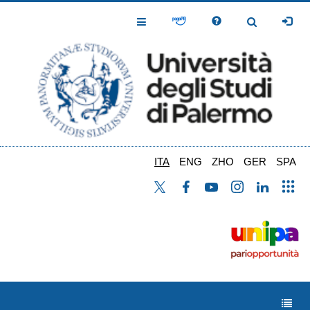
Salta
al
Toggle
Toggle
contenuto
Navigation
Navigation
principale
ITA
ENG
ZHO
GER
SPA