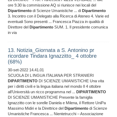
ore 9.30 la commissione AQ si riunisce nei locali del
Dipartimento
di Scienze Umanistiche ... di
Dipartimento
3. Incontro con il Delegato alla Ricerca di Ateneo 4. Varie ed
eventuali Sono presenti ... Francesca Piazza in qualità di
Direttore del
Dipartimento
SUM. 1. Il presidente comunica
in via
13. Notizia_Giornata a S. Antonino pr
ricordare Tindara Ignazzitto_ 4 ottobre
(68%)
30-set-2022 14.41.01
SCUOLA DI L INGUA ITALIANA PER STRANIERI
DIPARTIMENTO
DI SCIENZE UMANISTICHE Una vita
per i diritti civili e la lingua italiana nel mondo Il 4 ottobre
all’Università un ricco programma nel ...
DIPARTIMENTO
DI SCIENZE UMANISTICHE Presente la famiglia
Ignazzitto con le sorelle Daniela e Milena, il Rettore UniPa
Massimo Midiri e la Direttrice del
Dipartimento
di Scienze
Umanistiche Francesca ... Nientetrucchi – Associazione