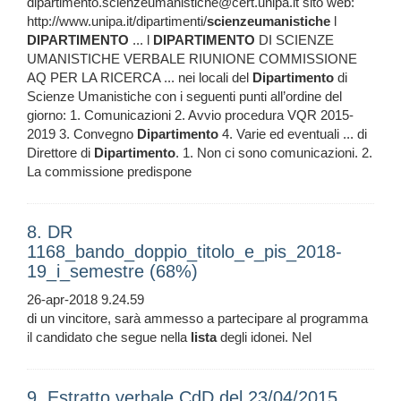
dipartimento.scienzeumanistiche@cert.unipa.it sito web:
http://www.unipa.it/dipartimenti/
scienzeumanistiche
l
DIPARTIMENTO
... l
DIPARTIMENTO
DI SCIENZE
UMANISTICHE VERBALE RIUNIONE COMMISSIONE
AQ PER LA RICERCA ... nei locali del
Dipartimento
di
Scienze Umanistiche con i seguenti punti all’ordine del
giorno: 1. Comunicazioni 2. Avvio procedura VQR 2015-
2019 3. Convegno
Dipartimento
4. Varie ed eventuali ... di
Direttore di
Dipartimento
. 1. Non ci sono comunicazioni. 2.
La commissione predispone
8. DR
1168_bando_doppio_titolo_e_pis_2018-
19_i_semestre (68%)
26-apr-2018 9.24.59
di un vincitore, sarà ammesso a partecipare al programma
il candidato che segue nella
lista
degli idonei. Nel
9. Estratto verbale CdD del 23/04/2015