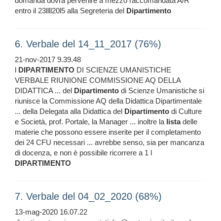
domanda dovrà pervenire a mezzo raccomandata A/R
entro il 23llll20l5 alla Segreteria del
Dipartimento
6. Verbale del 14_11_2017 (76%)
21-nov-2017 9.39.48
l
DIPARTIMENTO
DI SCIENZE UMANISTICHE
VERBALE RIUNIONE COMMISSIONE AQ DELLA
DIDATTICA ... del
Dipartimento
di Scienze Umanistiche si
riunisce la Commissione AQ della Didattica Dipartimentale
... della Delegata alla Didattica del
Dipartimento
di Culture
e Società, prof. Portale, la Manager ... inoltre la
lista
delle
materie che possono essere inserite per il completamento
dei 24 CFU necessari ... avrebbe senso, sia per mancanza
di docenza, e non è possibile ricorrere a 1 l
DIPARTIMENTO
7. Verbale del 04_02_2020 (68%)
13-mag-2020 16.07.22