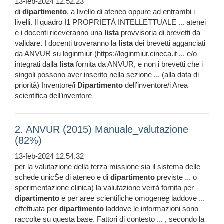
13-feb-2024 12.52.23
di
dipartimento
, a livello di ateneo oppure ad entrambi i
livelli. Il quadro I1 PROPRIETÀ INTELLETTUALE ... atenei
e i docenti riceveranno una
lista
provvisoria di brevetti da
validare. I docenti troveranno la
lista
dei brevetti agganciati
da ANVUR su loginmiur (https://loginmiur.cineca.it ... e/o
integrati dalla
lista
fornita da ANVUR, e non i brevetti che i
singoli possono aver inserito nella sezione ... (alla data di
priorità) Inventore/i
Dipartimento
dell’inventore/i Area
scientifica dell’inventore
2. ANVUR (2015) Manuale_valutazione
(82%)
13-feb-2024 12.54.32
per la valutazione della terza missione sia il sistema delle
schede unicŚe di ateneo e di
dipartimento
previste ... o
sperimentazione clinica) la valutazione verrà fornita per
dipartimento
e per aree scientifiche omogenee͖ laddove ...
effettuata per
dipartimento
laddove le informazioni sono
raccolte su questa base. Fattori di contesto ... , secondo la