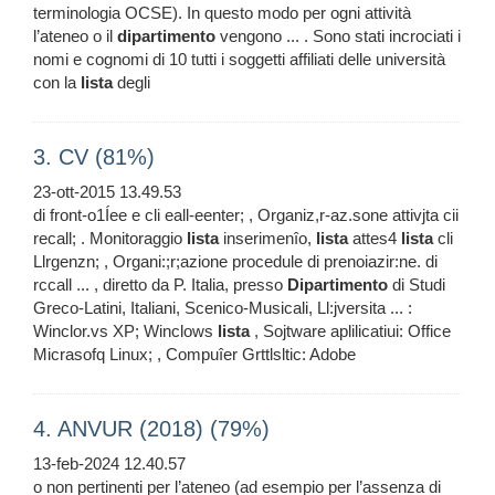
terminologia OCSE). In questo modo per ogni attività
l’ateneo o il
dipartimento
vengono ... . Sono stati incrociati i
nomi e cognomi di 10 tutti i soggetti affiliati delle università
con la
lista
degli
3. CV (81%)
23-ott-2015 13.49.53
di front-o1Íee e cli eall-eenter; , Organiz,r-az.sone attivjta cii
recall; . Monitoraggio
lista
inserimenîo,
lista
attes4
lista
cli
Llrgenzn; , Organi:;r;azione procedule di prenoiazir:ne. di
rccall ... , diretto da P. Italia, presso
Dipartimento
di Studi
Greco-Latini, Italiani, Scenico-Musicali, Ll:jversita ... :
Winclor.vs XP; Winclows
lista
, Sojtware aplilicatiui: Office
Micrasofq Linux; , Compuîer Grttlsltic: Adobe
4. ANVUR (2018) (79%)
13-feb-2024 12.40.57
o non pertinenti per l’ateneo (ad esempio per l’assenza di