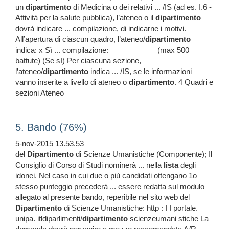
un
dipartimento
di Medicina o dei relativi ... /IS (ad es. I.6 -
Attività per la salute pubblica), l’ateneo o il
dipartimento
dovrà indicare ... compilazione, di indicarne i motivi.
All’apertura di ciascun quadro, l’ateneo/
dipartimento
indica: x Sì ... compilazione: ___________ (max 500
battute) (Se sì) Per ciascuna sezione,
l’ateneo/
dipartimento
indica ... /IS, se le informazioni
vanno inserite a livello di ateneo o
dipartimento
. 4 Quadri e
sezioni Ateneo
5. Bando (76%)
5-nov-2015 13.53.53
del
Dipartimento
di Scienze Umanistiche (Componente); Il
Consiglio di Corso di Studi nominerà ... nella
lista
degli
idonei. Nel caso in cui due o più candidati ottengano 1o
stesso punteggio precederà ... essere redatta sul modulo
allegato al presente bando, reperibile nel sito web del
Dipartimento
di Scienze Umanistiche: http : I I portale.
unipa. itldiparlimenti/
dipartimento
scienzeumani stiche La