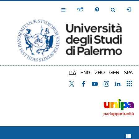
Salta
al
Toggle
Toggle
contenuto
Navigation
Navigation
principale
ITA
ENG
ZHO
GER
SPA