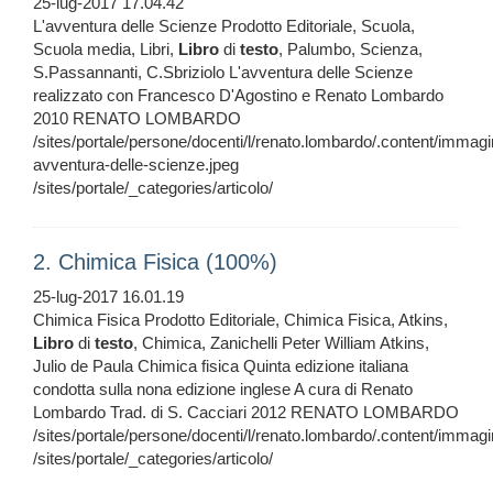
25-lug-2017 17.04.42
L'avventura delle Scienze Prodotto Editoriale, Scuola,
Scuola media, Libri,
Libro
di
testo
, Palumbo, Scienza,
S.Passannanti, C.Sbriziolo L'avventura delle Scienze
realizzato con Francesco D'Agostino e Renato Lombardo
2010 RENATO LOMBARDO
/sites/portale/persone/docenti/l/renato.lombardo/.content/immagi
avventura-delle-scienze.jpeg
/sites/portale/_categories/articolo/
2. Chimica Fisica (100%)
25-lug-2017 16.01.19
Chimica Fisica Prodotto Editoriale, Chimica Fisica, Atkins,
Libro
di
testo
, Chimica, Zanichelli Peter William Atkins,
Julio de Paula Chimica fisica Quinta edizione italiana
condotta sulla nona edizione inglese A cura di Renato
Lombardo Trad. di S. Cacciari 2012 RENATO LOMBARDO
/sites/portale/persone/docenti/l/renato.lombardo/.content/immagi
/sites/portale/_categories/articolo/