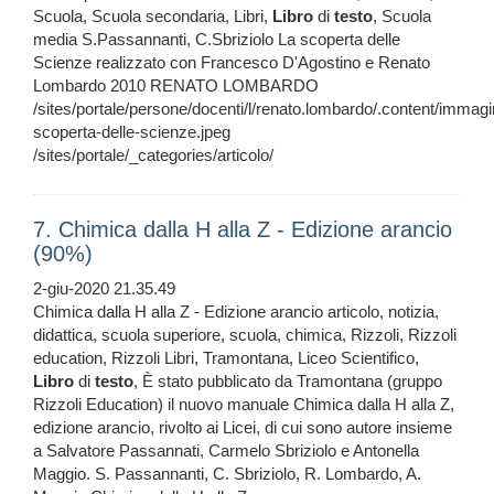
Scuola, Scuola secondaria, Libri,
Libro
di
testo
, Scuola
media S.Passannanti, C.Sbriziolo La scoperta delle
Scienze realizzato con Francesco D'Agostino e Renato
Lombardo 2010 RENATO LOMBARDO
/sites/portale/persone/docenti/l/renato.lombardo/.content/immagi
scoperta-delle-scienze.jpeg
/sites/portale/_categories/articolo/
7. Chimica dalla H alla Z - Edizione arancio
(90%)
2-giu-2020 21.35.49
Chimica dalla H alla Z - Edizione arancio articolo, notizia,
didattica, scuola superiore, scuola, chimica, Rizzoli, Rizzoli
education, Rizzoli Libri, Tramontana, Liceo Scientifico,
Libro
di
testo
, È stato pubblicato da Tramontana (gruppo
Rizzoli Education) il nuovo manuale Chimica dalla H alla Z,
edizione arancio, rivolto ai Licei, di cui sono autore insieme
a Salvatore Passannati, Carmelo Sbriziolo e Antonella
Maggio. S. Passannanti, C. Sbriziolo, R. Lombardo, A.