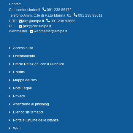
Contatti
Call center studenti
091 238 86472
Telefono Amm. C.le di P.zza Marina, 61
091 238 93011
URP
urp@unipa.it
091 238 93666
PEC
pec@cert.unipa.it
Webmaster
webmaster@unipa.it
Accessibilità
Orientamento
Ufficio Relazioni con il Pubblico
Credits
Mappa del sito
Note Legali
Privacy
Attenzione al phishing
Elenco siti tematici
Portale OnLine delle Istanze
Wi-Fi