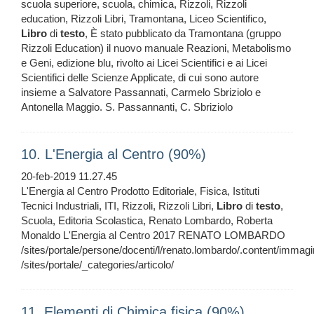
scuola superiore, scuola, chimica, Rizzoli, Rizzoli
education, Rizzoli Libri, Tramontana, Liceo Scientifico,
Libro
di
testo
, È stato pubblicato da Tramontana (gruppo
Rizzoli Education) il nuovo manuale Reazioni, Metabolismo
e Geni, edizione blu, rivolto ai Licei Scientifici e ai Licei
Scientifici delle Scienze Applicate, di cui sono autore
insieme a Salvatore Passannati, Carmelo Sbriziolo e
Antonella Maggio. S. Passannanti, C. Sbriziolo
10. L'Energia al Centro (90%)
20-feb-2019 11.27.45
L'Energia al Centro Prodotto Editoriale, Fisica, Istituti
Tecnici Industriali, ITI, Rizzoli, Rizzoli Libri,
Libro
di
testo
,
Scuola, Editoria Scolastica, Renato Lombardo, Roberta
Monaldo L'Energia al Centro 2017 RENATO LOMBARDO
/sites/portale/persone/docenti/l/renato.lombardo/.content/immagi
/sites/portale/_categories/articolo/
11. Elementi di Chimica fisica (90%)