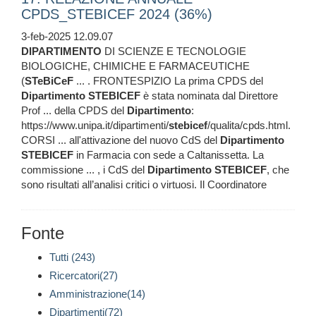
CPDS_STEBICEF 2024 (36%)
3-feb-2025 12.09.07
DIPARTIMENTO
DI SCIENZE E TECNOLOGIE
BIOLOGICHE, CHIMICHE E FARMACEUTICHE
(
STeBiCeF
... . FRONTESPIZIO La prima CPDS del
Dipartimento
STEBICEF
è stata nominata dal Direttore
Prof ... della CPDS del
Dipartimento
:
https://www.unipa.it/dipartimenti/
stebicef
/qualita/cpds.html.
CORSI ... all'attivazione del nuovo CdS del
Dipartimento
STEBICEF
in Farmacia con sede a Caltanissetta. La
commissione ... , i CdS del
Dipartimento
STEBICEF
, che
sono risultati all’analisi critici o virtuosi. Il Coordinatore
Fonte
Tutti (243)
Ricercatori(27)
Amministrazione(14)
Dipartimenti(72)