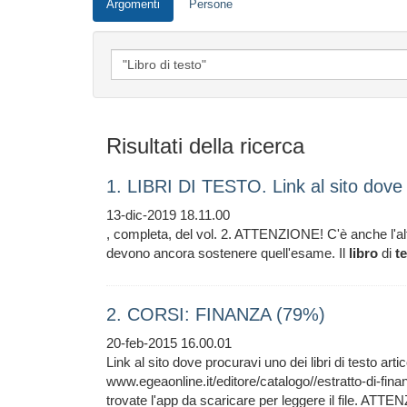
Argomenti
Persone
Risultati della ricerca
1. LIBRI DI TESTO. Link al sito dove 
13-dic-2019 18.11.00
, completa, del vol. 2. ATTENZIONE! C'è anche l'a
devono ancora sostenere quell'esame. Il
libro
di
t
2. CORSI: FINANZA (79%)
20-feb-2015 16.00.01
Link al sito dove procuravi uno dei libri di testo artic
www.egeaonline.it/editore/catalogo//estratto-di-fin
trovate l'app da scaricare per leggere il file. ATT