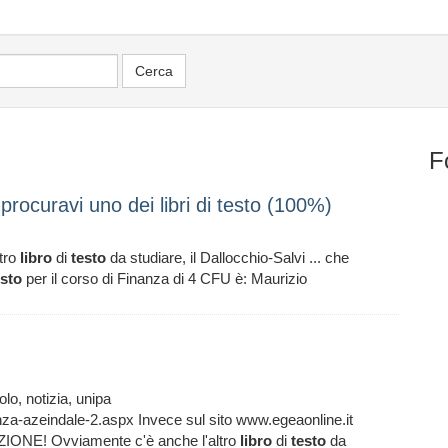
F
procuravi uno dei libri di testo (100%)
ltro
libro
di
testo
da studiare, il Dallocchio-Salvi ... che
esto
per il corso di Finanza di 4 CFU è: Maurizio
olo, notizia, unipa
anza-azeindale-2.aspx Invece sul sito www.egeaonline.it
ENZIONE! Ovviamente c'è anche l'altro
libro
di
testo
da