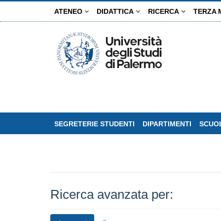
Salta
ATENEO
DIDATTICA
RICERCA
TERZA 
al
contenuto
principale
SEGRETERIE STUDENTI
DIPARTIMENTI
SCUOL
Ricerca avanzata per: