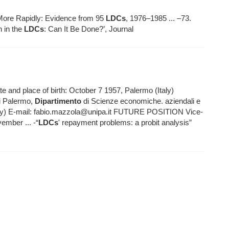
More Rapidly: Evidence from 95
LDCs
, 1976–1985 ... –73.
n in the
LDCs
: Can It Be Done?’, Journal
 place of birth: October 7 1957, Palermo (Italy)
di Palermo,
Dipartimento
di Scienze economiche. aziendali e
Italy) E-mail: fabio.mazzola@unipa.it FUTURE POSITION Vice-
ember ... -“
LDCs
' repayment problems: a probit analysis”