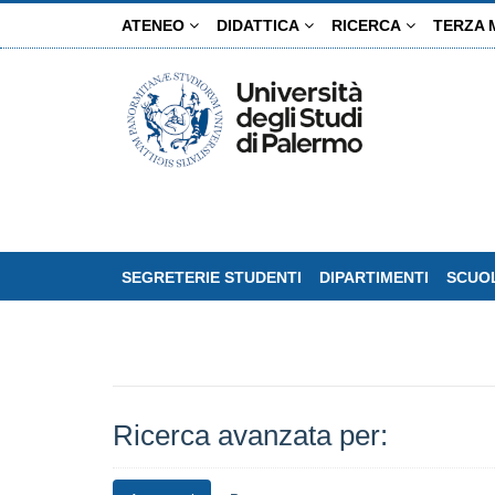
Salta
ATENEO
DIDATTICA
RICERCA
TERZA 
al
contenuto
principale
SEGRETERIE STUDENTI
DIPARTIMENTI
SCUOL
Ricerca avanzata per: