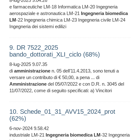
8-lug-2025 9.04.26
e farmaceutiche LM-18 Informatica LM-20 Ingegneria
aerospaziale e astronautica LM-21
Ingegneria
biomedica
LM
-22 Ingegneria chimica LM-23 Ingegneria civile LM-24
Ingegneria dei sistemi edilizi
9. DR 7522_2025
bando_dottorati_XLI_ciclo (68%)
8-lug-2025 9.07.35
di
amministrazione
n. 05 dell’11.4.2013, sono tenuti a
versare un contributo di € 50,00, a pena ... di
Amministrazione
del 05/07/2022 e con D.R. n. 3045 del
11/07/2022, come di seguito specificati: a) Vincitori
10. Schede_01_31_AVV15_2024_prot
(62%)
6-nov-2024 9.58.42
industriale LM-21
Ingegneria
biomedica
LM
-32 Ingegneria