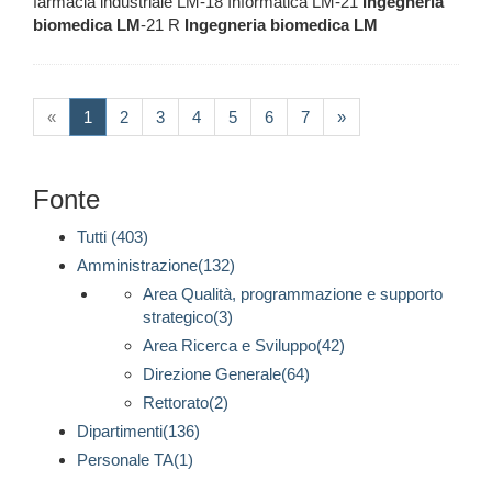
farmacia industriale LM-18 Informatica LM-21
Ingegneria
biomedica
LM
-21 R
Ingegneria
biomedica
LM
(current)
«
1
2
3
4
5
6
7
»
Fonte
Tutti (403)
Amministrazione(132)
Area Qualità, programmazione e supporto
strategico(3)
Area Ricerca e Sviluppo(42)
Direzione Generale(64)
Rettorato(2)
Dipartimenti(136)
Personale TA(1)