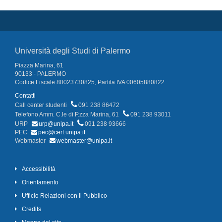
Università degli Studi di Palermo
Piazza Marina, 61
90133 - PALERMO
Codice Fiscale 80023730825, Partita IVA 00605880822
Contatti
Call center studenti
091 238 86472
Telefono Amm. C.le di P.zza Marina, 61
091 238 93011
URP
urp@unipa.it
091 238 93666
PEC
pec@cert.unipa.it
Webmaster
webmaster@unipa.it
Accessibilità
Orientamento
Ufficio Relazioni con il Pubblico
Credits