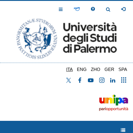
Salta
al
Toggle
Toggle
contenuto
Navigation
Navigation
principale
ITA
ENG
ZHO
GER
SPA