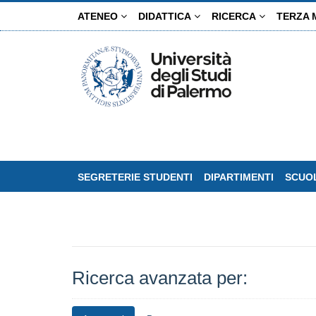
Salta
ATENEO
DIDATTICA
RICERCA
TERZA 
al
contenuto
principale
SEGRETERIE STUDENTI
DIPARTIMENTI
SCUOL
Ricerca avanzata per: