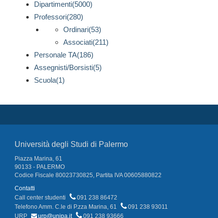
Dipartimenti(5000)
Professori(280)
Ordinari(53)
Associati(211)
Personale TA(186)
Assegnisti/Borsisti(5)
Scuola(1)
Università degli Studi di Palermo
Piazza Marina, 61
90133 - PALERMO
Codice Fiscale 80023730825, Partita IVA 00605880822
Contatti
Call center studenti
091 238 86472
Telefono Amm. C.le di P.zza Marina, 61
091 238 93011
URP
urp@unipa.it
091 238 93666