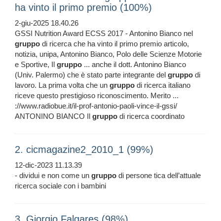
ha vinto il primo premio (100%)
2-giu-2025 18.40.26
GSSI Nutrition Award ECSS 2017 - Antonino Bianco nel
gruppo
di ricerca che ha vinto il primo premio articolo,
notizia, unipa, Antonino Bianco, Polo delle Scienze Motorie
e Sportive, Il
gruppo
... anche il dott. Antonino Bianco
(Univ. Palermo) che è stato parte integrante del
gruppo
di
lavoro. La prima volta che un
gruppo
di ricerca italiano
riceve questo prestigioso riconoscimento. Merito ...
://www.radiobue.it/il-prof-antonio-paoli-vince-il-gssi/
ANTONINO BIANCO Il
gruppo
di ricerca coordinato
2. cicmagazine2_2010_1 (99%)
12-dic-2023 11.13.39
- dividui e non come un
gruppo
di persone tica dell’attuale
ricerca sociale con i bambini
3. Giorgio Falgares (98%)