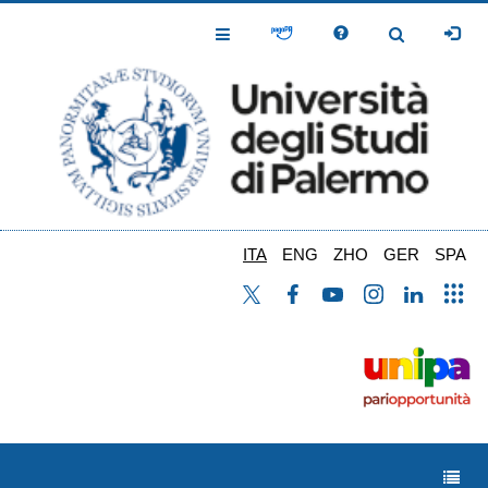
Salta
al
Toggle
Toggle
contenuto
Navigation
Navigation
principale
ITA
ENG
ZHO
GER
SPA