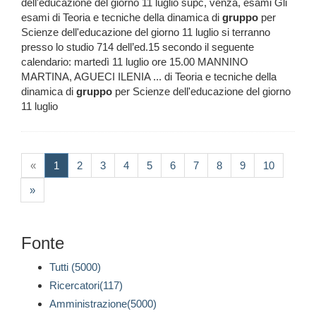
dell'educazione del giorno 11 luglio supc, venza, esami Gli
esami di Teoria e tecniche della dinamica di
gruppo
per
Scienze dell'educazione del giorno 11 luglio si terranno
presso lo studio 714 dell’ed.15 secondo il seguente
calendario: martedì 11 luglio ore 15.00 MANNINO
MARTINA, AGUECI ILENIA ... di Teoria e tecniche della
dinamica di
gruppo
per Scienze dell'educazione del giorno
11 luglio
(current)
«
1
2
3
4
5
6
7
8
9
10
»
Fonte
Tutti (5000)
Ricercatori(117)
Amministrazione(5000)