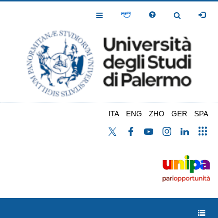
Salta
al
Toggle
Toggle
contenuto
Navigation
Navigation
principale
ITA
ENG
ZHO
GER
SPA