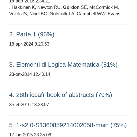
19-ago-2016 2.34.21
. Häkkinen K, Newton RU,
Gordon
SE, McCormick M,
Volek JS, Nindl BC, Gotshalk LA, Campbell WW, Evans
2. Parte 1 (96%)
18-apr-2024 9.20.53
3. Elementi di Logica Matematica (81%)
23-ott-2014 12.49.14
4. 28th icpafr book of abstracts (79%)
3-set-2016 13.23.57
5. 1-s2.0-S1360859214002058-main (75%)
17-lug-2015 23.35.08