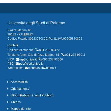
Università degli Studi di Palermo
Piazza Marina, 61
90133 - PALERMO
Codice Fiscale 80023730825, Partita IVA 00605880822
Contatti
Call center studenti
091 238 86472
Telefono Amm. C.le di P.zza Marina, 61
091 238 93011
URP
urp@unipa.it
091 238 93666
PEC
pec@cert.unipa.it
Webmaster
webmaster@unipa.it
Accessibilità
Orientamento
Ufficio Relazioni con il Pubblico
Credits
Mappa del sito