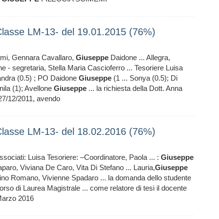
lasse LM-13- del 19.01.2015 (76%)
cemi, Gennara Cavallaro,
Giuseppe
Daidone ... Allegra,
- segretaria, Stella Maria Cascioferro ... Tesoriere Luisa
andra (0.5) ; PO Daidone
Giuseppe
(1 ... Sonya (0.5); Di
ila (1); Avellone
Giuseppe
... la richiesta della Dott. Anna
27/12/2011, avendo
lasse LM-13- del 18.02.2016 (76%)
ciati: Luisa Tesoriere: –Coordinatore, Paola ... :
Giuseppe
ro, Viviana De Caro, Vita Di Stefano ... Lauria,
Giuseppe
ino Romano, Vivienne Spadaro ... la domanda dello studente
orso di Laurea Magistrale ... come relatore di tesi il docente
 Marzo 2016