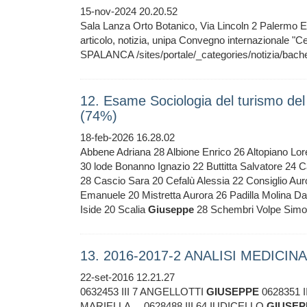
15-nov-2024 20.20.52
Sala Lanza Orto Botanico, Via Lincoln 2 Palermo 
articolo, notizia, unipa Convegno internazionale "C
SPALANCA /sites/portale/_categories/notizia/bach
12. Esame Sociologia del turismo de
(74%)
18-feb-2026 16.28.02
Abbene Adriana 28 Albione Enrico 26 Altopiano Lo
30 lode Bonanno Ignazio 22 Buttitta Salvatore 24 
28 Cascio Sara 20 Cefalù Alessia 22 Consiglio Auro
Emanuele 20 Mistretta Aurora 26 Padilla Molina Da
Iside 20 Scalia
Giuseppe
28 Schembri Volpe Simon
13. 2016-2017-2 ANALISI MEDICINAL
22-set-2016 12.21.27
0632453 III 7 ANGELLOTTI
GIUSEPPE
0628351 
MARIELLA ... 0628488 III 64 IUDICELLO
GIUSEP