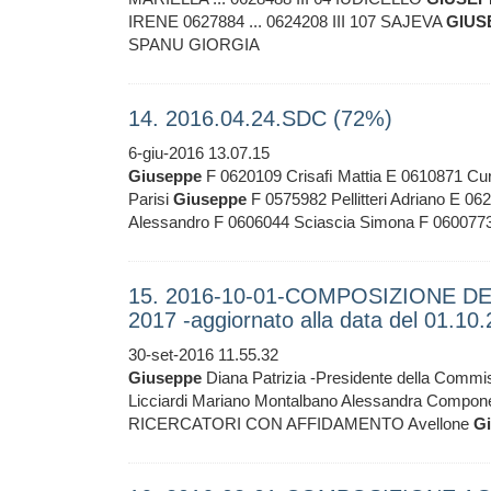
IRENE 0627884 ... 0624208 III 107 SAJEVA
GIUS
SPANU GIORGIA
14. 2016.04.24.SDC (72%)
6-giu-2016 13.07.15
Giuseppe
F 0620109 Crisaﬁ Mattia E 0610871 Cur
Parisi
Giuseppe
F 0575982 Pellitteri Adriano E 06
Alessandro F 0606044 Sciascia Simona F 0600773
15. 2016-10-01-COMPOSIZIONE DEL
2017 -aggiornato alla data del 01.10
30-set-2016 11.55.32
Giuseppe
Diana Patrizia -Presidente della Commiss
Licciardi Mariano Montalbano Alessandra Compo
RICERCATORI CON AFFIDAMENTO Avellone
G