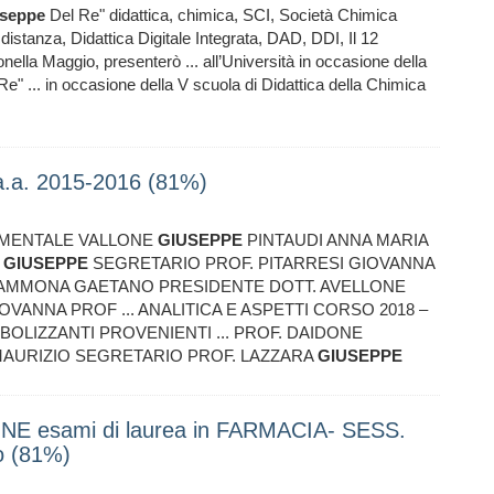
seppe
Del Re" didattica, chimica, SCI, Società Chimica
distanza, Didattica Digitale Integrata, DAD, DDI, Il 12
ella Maggio, presenterò ... all’Università in occasione della
Re" ... in occasione della V scuola di Didattica della Chimica
a. 2015-2016 (81%)
RIMENTALE VALLONE
GIUSEPPE
PINTAUDI ANNA MARIA
E
GIUSEPPE
SEGRETARIO PROF. PITARRESI GIOVANNA
 GIAMMONA GAETANO PRESIDENTE DOTT. AVELLONE
VANNA PROF ... ANALITICA E ASPETTI CORSO 2018 –
BOLIZZANTI PROVENIENTI ... PROF. DAIDONE
MAURIZIO SEGRETARIO PROF. LAZZARA
GIUSEPPE
E esami di laurea in FARMACIA- SESS.
o (81%)