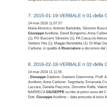
7. 2015-01-19-VERBALE n 01-della C
14-mar-2016 11.07.57
Maria Almerico, Antonio Bartolotta, Silvestre Bus
Giuseppe
Avellone, David Bongiorno, Anna Carbone 
(1); PO Buscemi Silvestre (1); PA Casuccio Aless
Stefano Vita (1); Maggio Benedetta (1); Di Majo Dan
Carbone, in qualità di
Ricercatore
a decorrere dal 
8. 2016-02-18-VERBALE n 02-della C
14-mar-2016 11.11.55
,
Giuseppe
Daidone, Gaetano Giammona. Proff. Asso
Avellone, Anna Carbone- Segretaria, Emanuela Crapa
Lazzara, Daniela Piazzese, Demetrio Raffa, Valent
BARRECA
GIUSEPPE
iscritto al primo anno del C
Dott.
Giuseppe
Avellone – data presunta di inizio