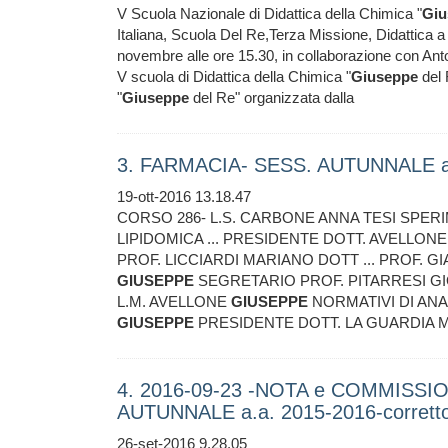
V Scuola Nazionale di Didattica della Chimica "
Giu
Italiana, Scuola Del Re,Terza Missione, Didattica a 
novembre alle ore 15.30, in collaborazione con Anton
V scuola di Didattica della Chimica "
Giuseppe
del 
"
Giuseppe
del Re" organizzata dalla
3. FARMACIA- SESS. AUTUNNALE a.
19-ott-2016 13.18.47
CORSO 286- L.S. CARBONE ANNA TESI SPE
LIPIDOMICA ... PRESIDENTE DOTT. AVELLON
PROF. LICCIARDI MARIANO DOTT ... PROF.
GIUSEPPE
SEGRETARIO PROF. PITARRESI GIO
L.M. AVELLONE
GIUSEPPE
NORMATIVI DI ANA
GIUSEPPE
PRESIDENTE DOTT. LA GUARDIA 
4. 2016-09-23 -NOTA e COMMISSION
AUTUNNALE a.a. 2015-2016-corrett
26-set-2016 9.28.05