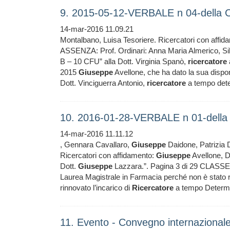
9. 2015-05-12-VERBALE n 04-della C
14-mar-2016 11.09.21
Montalbano, Luisa Tesoriere. Ricercatori con affi
ASSENZA: Prof. Ordinari: Anna Maria Almerico, S
B – 10 CFU” alla Dott. Virginia Spanò,
ricercatore
2015
Giuseppe
Avellone, che ha dato la sua dispon
Dott. Vinciguerra Antonio,
ricercatore
a tempo dete
10. 2016-01-28-VERBALE n 01-della 
14-mar-2016 11.11.12
, Gennara Cavallaro,
Giuseppe
Daidone, Patrizia Di
Ricercatori con affidamento:
Giuseppe
Avellone, D
Dott.
Giuseppe
Lazzara.”. Pagina 3 di 29 CLASSE
Laurea Magistrale in Farmacia perché non è stato ri
rinnovato l’incarico di
Ricercatore
a tempo Determ
11. Evento - Convegno internazional