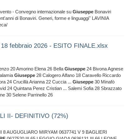
Evento - Convegno internazionale su
Giuseppe
Bonaviri
ent'anni di Bonaviri. Generi, forme e linguaggi" LAVINIA
eca/
l 18 febbraio 2026 - ESITO FINALE.xlsx
renzo 20 Amorino Elena 26 Bella
Giuseppe
24 Bivona Agnese
Calamia
Giuseppe
28 Calogero Alfano 18 Caravello Riccardo
ra 24 Crucillà Arianna 22 Cuccia ...
Giuseppe
30 Minafò
vid 24 Quintana Perez Cristian ... Salemi Sofia 28 Sbrazzato
e 30 Selene Parrinello 26
I II- DEFINITIVO (72%)
III 8 AUGUGLIARO MIRYAM 0637741 V 9 BAGLIERI
PE
0627520 III 65 LEGGIO GIADA 0636131 III 66 LEONE