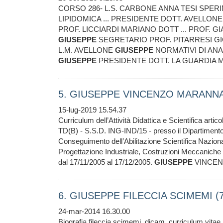
CORSO 286- L.S. CARBONE ANNA TESI SPE
LIPIDOMICA ... PRESIDENTE DOTT. AVELLON
PROF. LICCIARDI MARIANO DOTT ... PROF.
GIUSEPPE
SEGRETARIO PROF. PITARRESI GIO
L.M. AVELLONE
GIUSEPPE
NORMATIVI DI ANA
GIUSEPPE
PRESIDENTE DOTT. LA GUARDIA 
5. GIUSEPPE VINCENZO MARANN
15-lug-2019 15.54.37
Curriculum dell’Attività Didattica e Scientifica arti
TD(B) - S.S.D. ING-IND/15 - presso il Dipartimento 
Conseguimento dell’Abilitazione Scientifica Naziona
Progettazione Industriale, Costruzioni Meccaniche 
dal 17/11/2005 al 17/12/2005.
GIUSEPPE
VINCE
6. GIUSEPPE FILECCIA SCIMEMI (
24-mar-2014 16.30.00
Biografia fileccia scimemi, dicam, curriculum vitae