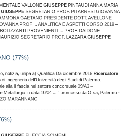
RIMENTALE VALLONE
GIUSEPPE
PINTAUDI ANNA MARIA
E
GIUSEPPE
SEGRETARIO PROF. PITARRESI GIOVANNA
 GIAMMONA GAETANO PRESIDENTE DOTT. AVELLONE
VANNA PROF ... ANALITICA E ASPETTI CORSO 2018 –
BOLIZZANTI PROVENIENTI ... PROF. DAIDONE
MAURIZIO SEGRETARIO PROF. LAZZARA
GIUSEPPE
ANO (77%)
colo, notizia, unipa a) Qualifica Da dicembre 2018
Ricercatore
di Ingegneria dell’Università degli Studi di Palermo.
le alla II fascia nel settore concorsuale 09/A3 –
e Metallurgia in data 10/04 ... ” promosso da Orsa, Palermo -
NZO MARANNANO
76%)
,
GIUSEPPE
FILECCIA SCIMEMI