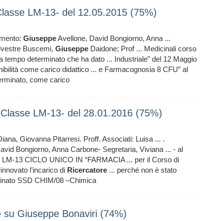
lasse LM-13- del 12.05.2015 (75%)
damento:
Giuseppe
Avellone, David Bongiorno, Anna ...
ilvestre Buscemi,
Giuseppe
Daidone; Prof ... Medicinali corso
a tempo determinato che ha dato ... Industriale” del 12 Maggio
ibilità come carico didattico ... e Farmacognosia 8 CFU” al
rminato, come carico
Classe LM-13- del 28.01.2016 (75%)
ana, Giovanna Pitarresi. Proff. Associati: Luisa ... .
avid Bongiorno, Anna Carbone- Segretaria, Viviana ... - al
 LM-13 CICLO UNICO IN “FARMACIA ... per il Corso di
nnovato l’incarico di
Ricercatore
... perché non è stato
inato SSD CHIM/08 –Chimica
e su Giuseppe Bonaviri (74%)