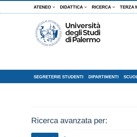
Salta
ATENEO
DIDATTICA
RICERCA
TERZA 
al
contenuto
principale
SEGRETERIE STUDENTI
DIPARTIMENTI
SCUOL
Ricerca avanzata per: