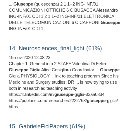
...
Giuseppe
(quiescenza) 2 1 1--2 ING-INF/01
COMUNICAZIONI OTTICHE 6 C BUSACCA Alessandro
ING-INF/01 CDI 1 2 1 1--2 ING-INF/01 ELETTRONICA
DELLE TELECOMUNICAZIONI 6 C CAPPONI
Giuseppe
ING-INF/01 CDI 1
14. Neurosciences_final_light (61%)
15-nov-2020 12.08.23
Chapter 1: General info 2 STAFF Valentina Di Felice
Giuseppe
Giglia Alice Conigliaro Coordinator ...
Giuseppe
Giglia PHYSIOLOGY – link to teaching program Since his
Medicine and Surgery studies, DR ... is now trying to use
both in research ad teaching activity
https://it.linkedin.com/in/
giuseppe
-giglia-93aa0834
https://publons.com/researcher/2222768/
giuseppe
-giglia/
https
15. GabrieleFiciPapers (61%)