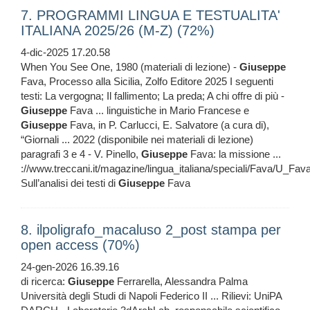
7. PROGRAMMI LINGUA E TESTUALITA'
ITALIANA 2025/26 (M-Z) (72%)
4-dic-2025 17.20.58
When You See One, 1980 (materiali di lezione) -
Giuseppe
Fava, Processo alla Sicilia, Zolfo Editore 2025 I seguenti
testi: La vergogna; Il fallimento; La preda; A chi offre di più -
Giuseppe
Fava ... linguistiche in Mario Francese e
Giuseppe
Fava, in P. Carlucci, E. Salvatore (a cura di),
“Giornali ... 2022 (disponibile nei materiali di lezione)
paragrafi 3 e 4 - V. Pinello,
Giuseppe
Fava: la missione ...
://www.treccani.it/magazine/lingua_italiana/speciali/Fava/U_Fav
Sull’analisi dei testi di
Giuseppe
Fava
8. ilpoligrafo_macaluso 2_post stampa per
open access (70%)
24-gen-2026 16.39.16
di ricerca:
Giuseppe
Ferrarella, Alessandra Palma
Università degli Studi di Napoli Federico II ... Rilievi: UniPA