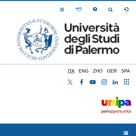
Salta
al
Toggle
Toggle
contenuto
Navigation
Navigation
principale
ITA
ENG
ZHO
GER
SPA