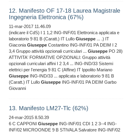
12. Manifesto OF 17-18 Laurea Magistrale
Ingegneria Elettronica (67%)
11-mar-2017 11.46.09
(indicare il CdS) I 1 1,2 ING-INF/01 Elettronica applicata e
laboratorio 9 81 B (Caratt.) IT Lullo
Giuseppe
... .) IT
Giaconia
Giuseppe
Costantino ING-INF/01 PA DEIM I 2
3,4 Gruppo attività opzionali curriculari ...
Giuseppe
PO 28)
ATTIVITA' FORMATIVE OPZIONALI: Gruppo attività
opzionali curriculari affini I 2 3,4 ... ING-IND/33 Sistemi
elettrici per l'energia 9 81 C (Affine) IT Ippolito Mariano
Giuseppe
ING-IND/33 ... applicata e laboratorio 9 81 B
(Caratt.) IT Lullo
Giuseppe
ING-INF/01 PA DEIM Garbo
Giovanni
13. Manifesto LM27-Tlc (62%)
24-mar-2015 8.50.39
6 C CAPPONI
Giuseppe
ING-INF/01 CDI 1 2 3--4 ING-
INF/02 MICROONDE 9 B STIVALA Salvatore ING-INF/02