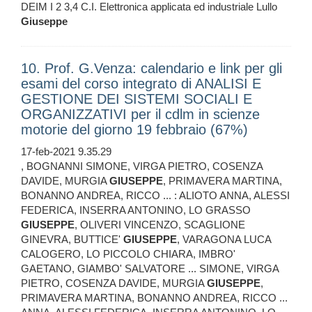
DEIM I 2 3,4 C.I. Elettronica applicata ed industriale Lullo
Giuseppe
10. Prof. G.Venza: calendario e link per gli
esami del corso integrato di ANALISI E
GESTIONE DEI SISTEMI SOCIALI E
ORGANIZZATIVI per il cdlm in scienze
motorie del giorno 19 febbraio (67%)
17-feb-2021 9.35.29
, BOGNANNI SIMONE, VIRGA PIETRO, COSENZA
DAVIDE, MURGIA
GIUSEPPE
, PRIMAVERA MARTINA,
BONANNO ANDREA, RICCO ... : ALIOTO ANNA, ALESSI
FEDERICA, INSERRA ANTONINO, LO GRASSO
GIUSEPPE
, OLIVERI VINCENZO, SCAGLIONE
GINEVRA, BUTTICE'
GIUSEPPE
, VARAGONA LUCA
CALOGERO, LO PICCOLO CHIARA, IMBRO'
GAETANO, GIAMBO' SALVATORE ... SIMONE, VIRGA
PIETRO, COSENZA DAVIDE, MURGIA
GIUSEPPE
,
PRIMAVERA MARTINA, BONANNO ANDREA, RICCO ...