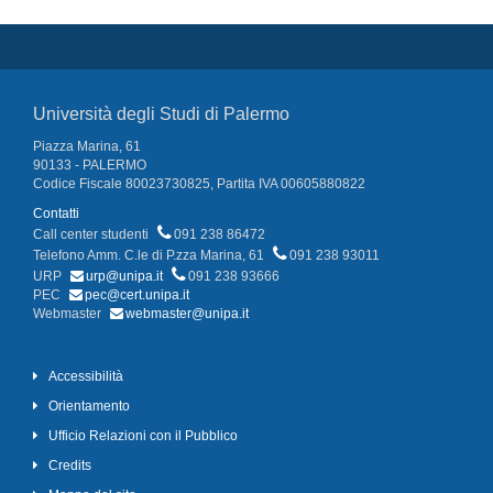
Università degli Studi di Palermo
Piazza Marina, 61
90133 - PALERMO
Codice Fiscale 80023730825, Partita IVA 00605880822
Contatti
Call center studenti
091 238 86472
Telefono Amm. C.le di P.zza Marina, 61
091 238 93011
URP
urp@unipa.it
091 238 93666
PEC
pec@cert.unipa.it
Webmaster
webmaster@unipa.it
Accessibilità
Orientamento
Ufficio Relazioni con il Pubblico
Credits