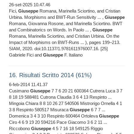
26-set-2025 10.47.46
Fici,
Giuseppe
Romana, Marinella Sciortino, and Cristian
Urbina. Morphisms and BWT-Run Sensitivity ... ,
Giuseppe
Romana, Giovanna Rosone, and Marinella Sciortino. BWT
and Combinatorics on Words. In Paolo ... ,
Giuseppe
Romana, Marinella Sciortino, and Cristian Urbina. On the
Impact of Morphisms on BWT-Runs ... ), pages 199–213.
SIAM, 2020. doi:10.1137/1.9781611976007.16. [25]
Gabriele Fici and
Giuseppe
F. Italiano
16. Risultati Scritto 2014 (61%)
6-feb-2014 11.41.37
Cusimano
Giuseppe
7 7 6 20 21 600364 Cutrera Luca 3 7
8 18 19 588481 Cutrona Claudia 3 6 4 13 Respinto ...
Mingoia Chiara 8 8 10 26 27 540506 Mistrorigo Ornella 4 1
3 8 Respinto 580517 Misuraca
Giuseppe
6 7 7 ...
Domenica 3 4 3 10 Respinto 600464 Ortoleva
Giuseppe
Ciro 4 6 9 19 20 594216 Pace Giacomo 3 6 2 11 ...
Riccobono
Giuseppe
4 5 7 16 18 549125 Riggio