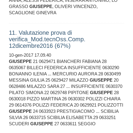
ANNA, ALESSI FEDERICA, INSERRA ANTONINO, LO
GRASSO
GIUSEPPE
, OLIVERI VINCENZO,
SCAGLIONE GINEVRA
11. Valutazione prova di
verifica_Mod.tecnOss.Comp.
12dicembre2016 (67%)
10-gen-2017 17.09.40
GIUSEPPE
21 0629471 BIANCHERI FABIANA 28
0635067 BILLECI FEDERICA INSUFFICIENTE 0630290
BONANNO ILENIA ... MERCURIO AURORA 28 0630499
MESSINA GIULIA 25 0629427 MILAZZO
GIUSEPPE
20
0628486 MILAZZO SARA 27 ... INSUFFICIENTE 0630370
PILATO SIMONA 22 0629748 PIPITONE
GIUSEPPE
28
0630018 PIZZO MARTINA 26 0630302 POLIZZI CHIARA
29 0614376 POLIZZI FEDERICA 20 0629921 POLIZZOTTI
GIUSEPPE
24 0633923 PRESTIGIACOMO ... SCIBILIA
SILVIA 26 0633715 SCIBILIA ELISABETTA 29 0633251
SCUDERI
GIUSEPPE
27 0633611 SEGGIO