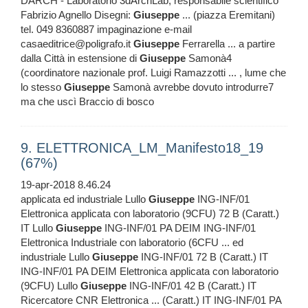
DARCH - Laboratorio 3dArchLab, responsabile scientifico
Fabrizio Agnello Disegni:
Giuseppe
... (piazza Eremitani)
tel. 049 8360887 impaginazione e-mail
casaeditrice@poligrafo.it
Giuseppe
Ferrarella ... a partire
dalla Città in estensione di
Giuseppe
Samonà4
(coordinatore nazionale prof. Luigi Ramazzotti ... , lume che
lo stesso
Giuseppe
Samonà avrebbe dovuto introdurre7
ma che uscì Braccio di bosco
9. ELETTRONICA_LM_Manifesto18_19
(67%)
19-apr-2018 8.46.24
applicata ed industriale Lullo
Giuseppe
ING-INF/01
Elettronica applicata con laboratorio (9CFU) 72 B (Caratt.)
IT Lullo
Giuseppe
ING-INF/01 PA DEIM ING-INF/01
Elettronica Industriale con laboratorio (6CFU ... ed
industriale Lullo
Giuseppe
ING-INF/01 72 B (Caratt.) IT
ING-INF/01 PA DEIM Elettronica applicata con laboratorio
(9CFU) Lullo
Giuseppe
ING-INF/01 42 B (Caratt.) IT
Ricercatore CNR Elettronica ... (Caratt.) IT ING-INF/01 PA