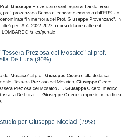
 Prof.
Giuseppe
Provenzano saaf, agraria, bando, ersu,
 prof. provenzano Bando di concorso emanato dall’ERSU di
, denominate “In memoria del Prof.
Giuseppe
Provenzano”, in
tte/i per l’A.A. 2022-2023 a corsi di laurea afferenti il
 LOMBARDO /sites/portale
"Tessera Preziosa del Mosaico" al prof.
sella De Luca (80%)
 del Mosaico" al prof.
Giuseppe
Cicero e alla dott.ssa
cimento, Tessera Preziosa del Mosaico,
Giuseppe
Cicero,
essera Preziosa del Mosaico ... .
Giuseppe
Cicero, medico
Rossella De Luca ... .
Giuseppe
Cicero sempre in prima linea
a
i studio per Giuseppe Nicolaci (79%)