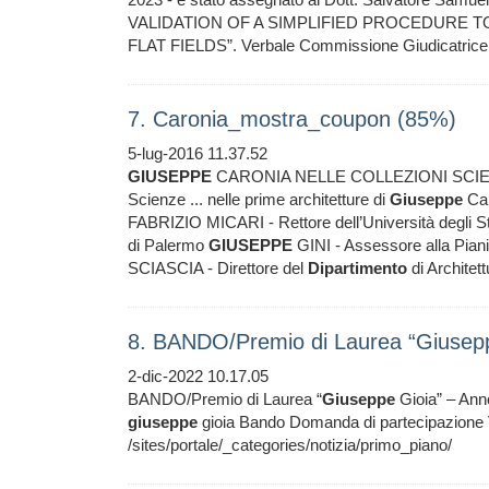
VALIDATION OF A SIMPLIFIED PROCEDURE T
FLAT FIELDS”. Verbale Commissione Giudicatric
7. Caronia_mostra_coupon (85%)
5-lug-2016 11.37.52
GIUSEPPE
CARONIA NELLE COLLEZIONI SCI
Scienze ... nelle prime architetture di
Giuseppe
Car
FABRIZIO MICARI - Rettore dell’Università degli St
di Palermo
GIUSEPPE
GINI - Assessore alla Piani
SCIASCIA - Direttore del
Dipartimento
di Architett
8. BANDO/Premio di Laurea “Giusep
2-dic-2022 10.17.05
BANDO/Premio di Laurea “
Giuseppe
Gioia” – Anno
giuseppe
gioia Bando Domanda di partecipazi
/sites/portale/_categories/notizia/primo_piano/