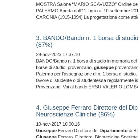
MOSTRA Salone “MARIO SCAVUZZO” Ordine degli Ar
PALERMO Aperta dall’11 luglio al 10 settembr
CARONIA (1915-1994) La progettazione come attivit
3. BANDO/Bando n. 1 borsa di studi
(87%)
29-nov-2023 17.37.10
BANDO/Bando n. 1 borsa di studio in memoria del
borse di studio, provenzano,
giuseppe
provenzano,
Palermo per l’assegnazione di n. 1 borsa di studio
favore di studente o di studentessa regolarmente isc
Provenzano. Vai al bando ERSU VALERIO LOMBAR
4. Giuseppe Ferraro Direttore del Di
Neuroscienze Cliniche (86%)
10-nov-2017 10.00.16
Giuseppe
Ferraro Direttore del
Dipartimento
di B
Giuseppe
Ferraro, Direttore, Biomedicina Sperimen