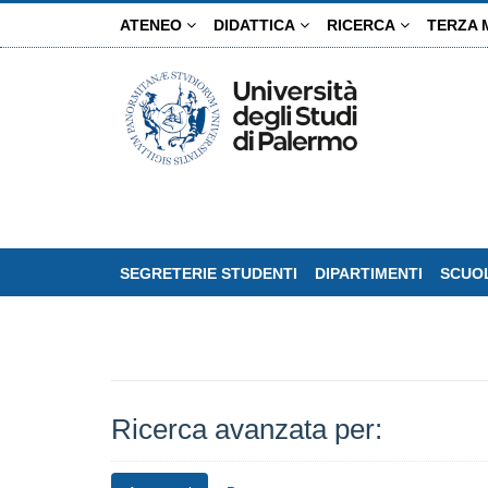
Salta
ATENEO
DIDATTICA
RICERCA
TERZA 
al
contenuto
principale
SEGRETERIE STUDENTI
DIPARTIMENTI
SCUOL
Ricerca avanzata per: