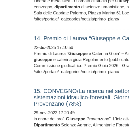
Libertà e metafisica - Giornata di studio per
Giuse
convegno,
dipartimento
di scienze umanistiche, p
Sala delle Capriate Palermo, Piazza Marina 61 
/sites/portale/_categories/notizia/primo_piano/
14. Premio di Laurea “Giuseppe e Ca
22-dic-2025 17.10.59
Premio di Laurea “
Giuseppe
e Caterina Gioia” – An
giuseppe
e caterina gioia Regolamento (pubblicato
Commissione giudicatrice Premio Gioia 2026 -
/sites/portale/_categories/notizia/primo_piano/
15. CONVEGNO/La ricerca nel settore de
sistemazioni idraulico-forestali. Gior
Provenzano (78%)
29-nov-2023 17.20.49
in onore del prof.
Giuseppe
Provenzano". L'iniziati
Dipartimento
Scienze Agrarie, Alimentari e Forest