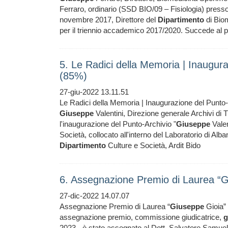
Ferraro, ordinario (SSD BIO/09 – Fisiologia) presso
novembre 2017, Direttore del
Dipartimento
di Bio
per il triennio accademico 2017/2020. Succede al
5. Le Radici della Memoria | Inaugur
(85%)
27-giu-2022 13.11.51
Le Radici della Memoria | Inaugurazione del Punto
Giuseppe
Valentini, Direzione generale Archivi di T
l'inaugurazione del Punto-Archivio "
Giuseppe
Valen
Società, collocato all'interno del Laboratorio di Alb
Dipartimento
Culture e Società, Ardit Bido
6. Assegnazione Premio di Laurea “
27-dic-2022 14.07.07
Assegnazione Premio di Laurea “
Giuseppe
Gioia” 
assegnazione premio, commissione giudicatrice,
g
2023 - è stato assegnato al Dott. Salvatore Samue