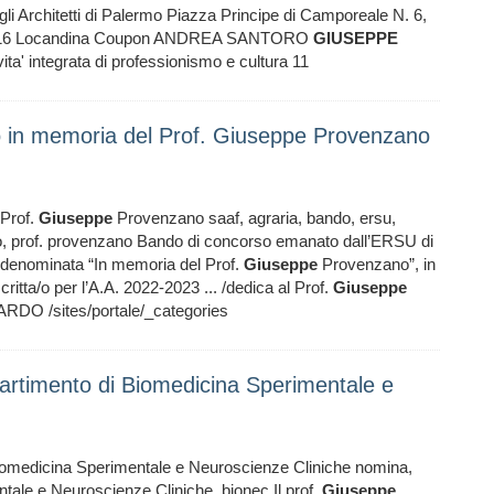
chitetti di Palermo Piazza Principe di Camporeale N. 6,
e 2016 Locandina Coupon ANDREA SANTORO
GIUSEPPE
a' integrata di professionismo e cultura 11
o in memoria del Prof. Giuseppe Provenzano
 Prof.
Giuseppe
Provenzano saaf, agraria, bando, ersu,
 prof. provenzano Bando di concorso emanato dall’ERSU di
, denominata “In memoria del Prof.
Giuseppe
Provenzano”, in
ritta/o per l’A.A. 2022-2023 ... /dedica al Prof.
Giuseppe
DO /sites/portale/_categories
partimento di Biomedicina Sperimentale e
iomedicina Sperimentale e Neuroscienze Cliniche nomina,
tale e Neuroscienze Cliniche, bionec Il prof.
Giuseppe