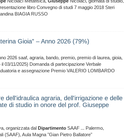
ppe
Nicolaci Metafisica,
Giuseppe
Nicolaci, giornata di studio,
resentazione libro Convegno di studi 7 maggio 2018 Steri
Locandina BIAGIA RUSSO
terina Gioia” – Anno 2026 (79%)
no 2026 saaf, agraria, bando, premio, premio di laurea, gioia,
 il 03/11/2025) Domanda di partecipazione Verbale
 Graduatoria e assegnazione Premio VALERIO LOMBARDO
ll'idraulica agraria, dell'irrigazione e delle
nate di studio in onore del prof. Giuseppe
va, organizzata dal
Dipartimento
SAAF ... Palermo,
ali (SAAF), Aula Magna "Gian Pietro Ballatore"