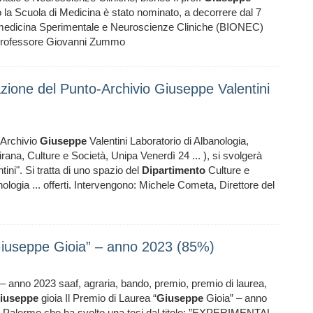
 la Scuola di Medicina è stato nominato, a decorrere dal 7
medicina Sperimentale e Neuroscienze Cliniche (BIONEC)
 professore Giovanni Zummo
azione del Punto-Archivio Giuseppe Valentini
-Archivio
Giuseppe
Valentini Laboratorio di Albanologia,
irana, Culture e Società, Unipa Venerdì 24 ... ), si svolgerà
tini". Si tratta di uno spazio del
Dipartimento
Culture e
anologia ... offerti. Intervengono: Michele Cometa, Direttore del
Giuseppe Gioia” – anno 2023 (85%)
– anno 2023 saaf, agraria, bando, premio, premio di laurea,
iuseppe
gioia Il Premio di Laurea “
Giuseppe
Gioia” – anno
l Palermo che ha svolto una tesi dal titolo: ”EXPERIMENTAL