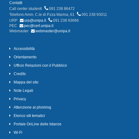
Contatti
Call center studenti
091 238 86472
Telefono Amm. C.le di P.zza Marina, 61
091 238 93011
URP
urp@unipa.it
091 238 93666
PEC
pec@cert.unipa.it
Webmaster
webmaster@unipa.it
Accessibilità
Orientamento
Ufficio Relazioni con il Pubblico
Credits
Mappa del sito
Note Legali
Privacy
Attenzione al phishing
Elenco siti tematici
Portale OnLine delle Istanze
Wi-Fi