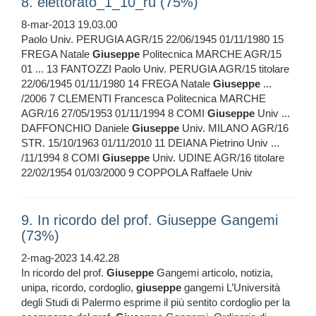
8. elettorato_1_10_ru (75%)
8-mar-2013 19.03.00
Paolo Univ. PERUGIA AGR/15 22/06/1945 01/11/1980 15
FREGA Natale
Giuseppe
Politecnica MARCHE AGR/15
01 ... 13 FANTOZZI Paolo Univ. PERUGIA AGR/15 titolare
22/06/1945 01/11/1980 14 FREGA Natale
Giuseppe
...
/2006 7 CLEMENTI Francesca Politecnica MARCHE
AGR/16 27/05/1953 01/11/1994 8 COMI
Giuseppe
Univ ...
DAFFONCHIO Daniele
Giuseppe
Univ. MILANO AGR/16
STR. 15/10/1963 01/11/2010 11 DEIANA Pietrino Univ ...
/11/1994 8 COMI
Giuseppe
Univ. UDINE AGR/16 titolare
22/02/1954 01/03/2000 9 COPPOLA Raffaele Univ
9. In ricordo del prof. Giuseppe Gangemi
(73%)
2-mag-2023 14.42.28
In ricordo del prof.
Giuseppe
Gangemi articolo, notizia,
unipa, ricordo, cordoglio,
giuseppe
gangemi L’Università
degli Studi di Palermo esprime il più sentito cordoglio per la