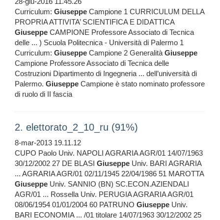
28-giu-2016 11.45.26
Curriculum:
Giuseppe
Campione 1 CURRICULUM DELLA
PROPRIA ATTIVITA’ SCIENTIFICA E DIDATTICA
Giuseppe
CAMPIONE Professore Associato di Tecnica
delle ... ) Scuola Politecnica - Università di Palermo 1
Curriculum:
Giuseppe
Campione 2 Generalità
Giuseppe
Campione Professore Associato di Tecnica delle
Costruzioni Dipartimento di Ingegneria ... dell’università di
Palermo.
Giuseppe
Campione è stato nominato professore
di ruolo di II fascia
2. elettorato_2_10_ru (91%)
8-mar-2013 19.11.12
CUPO Paolo Univ. NAPOLI AGRARIA AGR/01 14/07/1963
30/12/2002 27 DE BLASI
Giuseppe
Univ. BARI AGRARIA
... AGRARIA AGR/01 02/11/1945 22/04/1986 51 MAROTTA
Giuseppe
Univ. SANNIO (BN) SC.ECON.AZIENDALI
AGR/01 ... Rossella Univ. PERUGIA AGRARIA AGR/01
08/06/1954 01/01/2004 60 PATRUNO
Giuseppe
Univ.
BARI ECONOMIA ... /01 titolare 14/07/1963 30/12/2002 25