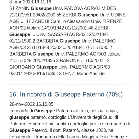
8-mar-2013 19.11.19
54 ZANIN
Giuseppe
Univ. PADOVA AGR/02 M.DES
21/10/1951 28/02/2000 55 ZERBI
Giuseppe
Univ. UDINE
AGR ... 47 ZANCHI Camillo Alessandro Univ. FIRENZE
AGR/02 titolare 14/10/1942 01/11/2001 48 ZERBI
Giuseppe
... Univ. SASSARI AGR/03 12/02/1941
01/11/1980 2 BARBERA
Giuseppe
Univ. PALERMO
AGR/03 21/11/1948 20/02 ... /02/1941 01/11/1980 2
BARBERA
Giuseppe
Univ. PALERMO AGR/03 titolare
21/11/1948 20/02/1995 3 BARONE ... /10/2001 12
GIORDANO
Giuseppe
Univ. PALERMO AGR/08
03/01/1949 30/10/1986 13 LENZI Mario Aristide
16. In ricordo di Giuseppe Paternò (70%)
28-nov-2022 16.19.05
In ricordo di
Giuseppe
Paternò articolo, notizia, unipa,
giuseppe
paternò, cordoglio L’Università degli Studi di
Palermo esprime il più sentito cordoglio per la scomparsa di
Giuseppe
Paternò. Il dott. Paternò, classe 1923, ha
conseguito il traguardo della Laurea Magistrale in “Scienze