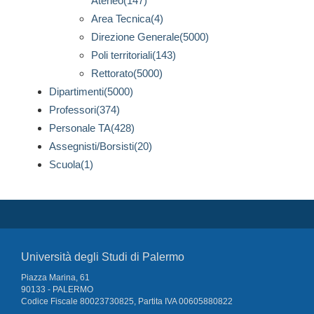
Ateneo(147)
Area Tecnica(4)
Direzione Generale(5000)
Poli territoriali(143)
Rettorato(5000)
Dipartimenti(5000)
Professori(374)
Personale TA(428)
Assegnisti/Borsisti(20)
Scuola(1)
Università degli Studi di Palermo
Piazza Marina, 61
90133 - PALERMO
Codice Fiscale 80023730825, Partita IVA 00605880822