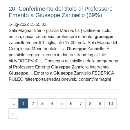
20. Conferimento del titolo di Professore
Emerito a Giuseppe Zanniello (69%)
1-lug-2022 15.55.02
Sala Magna, Steri - piazza Marina, 61 | Online articolo,
notizia, unipa, cerimonia, professore emerito,
giuseppe
zanniello Venerdì 1 luglio, alle 17.00, nella Sala Magna del
Complesso Monumentale ... a
Giuseppe
Zanniello. È
possibile seguire l’evento in diretta streaming al link:
bit.ly/3OGPVoP ... Consegna del sigillo e della pergamena
al Professore Emerito
Giuseppe
Zanniello Intervento
Giuseppe
... Emerito a
Giuseppe
Zanniello FEDERICA
PULEO /sites/portale/redazioneweb/.content/immagini
(current)
«
1
2
3
4
5
6
7
8
9
10
»