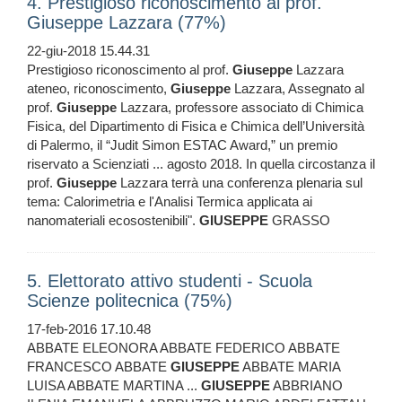
4. Prestigioso riconoscimento al prof.
Giuseppe Lazzara (77%)
22-giu-2018 15.44.31
Prestigioso riconoscimento al prof.
Giuseppe
Lazzara
ateneo, riconoscimento,
Giuseppe
Lazzara, Assegnato al
prof.
Giuseppe
Lazzara, professore associato di Chimica
Fisica, del Dipartimento di Fisica e Chimica dell’Università
di Palermo, il “Judit Simon ESTAC Award,” un premio
riservato a Scienziati ... agosto 2018. In quella circostanza il
prof.
Giuseppe
Lazzara terrà una conferenza plenaria sul
tema: Calorimetria e l'Analisi Termica applicata ai
nanomateriali ecosostenibili".
GIUSEPPE
GRASSO
5. Elettorato attivo studenti - Scuola
Scienze politecnica (75%)
17-feb-2016 17.10.48
ABBATE ELEONORA ABBATE FEDERICO ABBATE
FRANCESCO ABBATE
GIUSEPPE
ABBATE MARIA
LUISA ABBATE MARTINA ...
GIUSEPPE
ABBRIANO