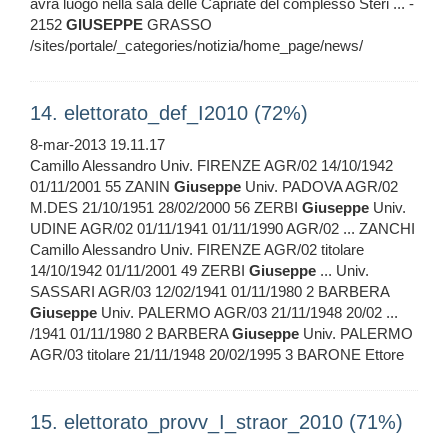
avrà luogo nella sala delle Capriate del complesso Steri ... -
2152
GIUSEPPE
GRASSO
/sites/portale/_categories/notizia/home_page/news/
14. elettorato_def_I2010 (72%)
8-mar-2013 19.11.17
Camillo Alessandro Univ. FIRENZE AGR/02 14/10/1942
01/11/2001 55 ZANIN
Giuseppe
Univ. PADOVA AGR/02
M.DES 21/10/1951 28/02/2000 56 ZERBI
Giuseppe
Univ.
UDINE AGR/02 01/11/1941 01/11/1990 AGR/02 ... ZANCHI
Camillo Alessandro Univ. FIRENZE AGR/02 titolare
14/10/1942 01/11/2001 49 ZERBI
Giuseppe
... Univ.
SASSARI AGR/03 12/02/1941 01/11/1980 2 BARBERA
Giuseppe
Univ. PALERMO AGR/03 21/11/1948 20/02 ...
/1941 01/11/1980 2 BARBERA
Giuseppe
Univ. PALERMO
AGR/03 titolare 21/11/1948 20/02/1995 3 BARONE Ettore
15. elettorato_provv_I_straor_2010 (71%)