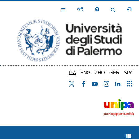
Salta
al
Toggle
Toggle
contenuto
Navigation
Navigation
principale
ITA
ENG
ZHO
GER
SPA