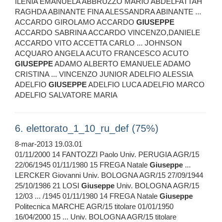
ILENIA EMANUELA ABBRUZZO MARIO ABDELFATTAH
RAGHDA ABINANTE FINA ALESSANDRA ABINANTE ...
ACCARDO GIROLAMO ACCARDO
GIUSEPPE
ACCARDO SABRINA ACCARDO VINCENZO,DANIELE
ACCARDO VITO ACCETTA CARLO ... JOHNSON
ACQUARO ANGELA ACUTO FRANCESCO ACUTO
GIUSEPPE
ADAMO ALBERTO EMANUELE ADAMO
CRISTINA ... VINCENZO JUNIOR ADELFIO ALESSIA
ADELFIO
GIUSEPPE
ADELFIO LUCA ADELFIO MARCO
ADELFIO SALVATORE MARIA
6. elettorato_1_10_ru_def (75%)
8-mar-2013 19.03.01
01/11/2000 14 FANTOZZI Paolo Univ. PERUGIA AGR/15
22/06/1945 01/11/1980 15 FREGA Natale
Giuseppe
...
LERCKER Giovanni Univ. BOLOGNA AGR/15 27/09/1944
25/10/1986 21 LOSI
Giuseppe
Univ. BOLOGNA AGR/15
12/03 ... /1945 01/11/1980 14 FREGA Natale
Giuseppe
Politecnica MARCHE AGR/15 titolare 01/01/1950
16/04/2000 15 ... Univ. BOLOGNA AGR/15 titolare