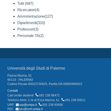
Tutti (687)
Ricercatori(4)
Amministrazione(127)
Dipartimenti(310)
Professori(3)
Personale TA(2)
Università degli Studi di Palermo
Piazza Marina, 61
90133 - PALERMO
Codice Fiscale 80023730825, Partita IVA 00605880822
Contatti
Call center studenti
091 238 86472
Telefono Amm. C.le di P.zza Marina, 61
091 238 93011
URP
urp@unipa.it
091 238 93666
PEC
pec@cert.unipa.it