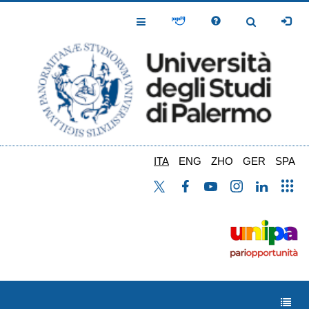
Salta
al
Toggle
Toggle
contenuto
Navigation
Navigation
principale
ITA
ENG
ZHO
GER
SPA