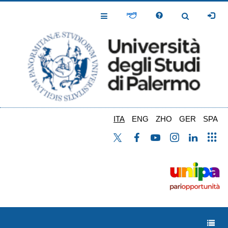
Salta
al
Toggle
Toggle
contenuto
Navigation
Navigation
principale
ITA
ENG
ZHO
GER
SPA