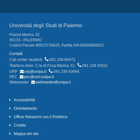
Università degli Studi di Palermo
Piazza Marina, 61
90133 - PALERMO
Codice Fiscale 80023730825, Partita IVA 00605880822
Contatti
Call center studenti
091 238 86472
Telefono Amm. C.le di P.zza Marina, 61
091 238 93011
URP
urp@unipa.it
091 238 93666
PEC
pec@cert.unipa.it
Webmaster
webmaster@unipa.it
Accessibilità
Orientamento
Ufficio Relazioni con il Pubblico
Credits
Mappa del sito