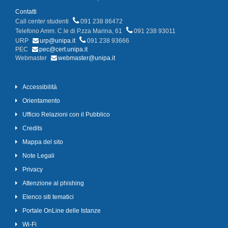
Contatti
Call center studenti
091 238 86472
Telefono Amm. C.le di P.zza Marina, 61
091 238 93011
URP
urp@unipa.it
091 238 93666
PEC
pec@cert.unipa.it
Webmaster
webmaster@unipa.it
Accessibilità
Orientamento
Ufficio Relazioni con il Pubblico
Credits
Mappa del sito
Note Legali
Privacy
Attenzione al phishing
Elenco siti tematici
Portale OnLine delle Istanze
Wi-Fi