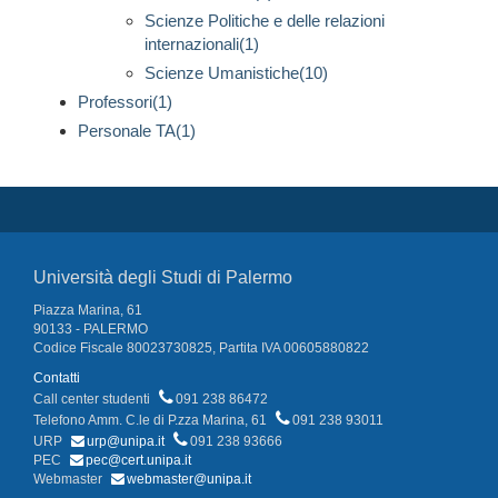
Scienze Politiche e delle relazioni
internazionali(1)
Scienze Umanistiche(10)
Professori(1)
Personale TA(1)
Università degli Studi di Palermo
Piazza Marina, 61
90133 - PALERMO
Codice Fiscale 80023730825, Partita IVA 00605880822
Contatti
Call center studenti
091 238 86472
Telefono Amm. C.le di P.zza Marina, 61
091 238 93011
URP
urp@unipa.it
091 238 93666
PEC
pec@cert.unipa.it
Webmaster
webmaster@unipa.it