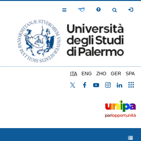
Salta
al
Toggle
Toggle
contenuto
Navigation
Navigation
principale
ITA
ENG
ZHO
GER
SPA