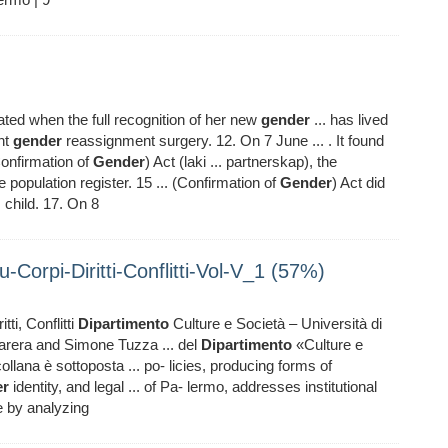
olated when the full recognition of her new
gender
... has lived
nt
gender
reassignment surgery. 12. On 7 June ... . It found
Confirmation of
Gender
) Act (laki ... partnerskap), the
 population register. 15 ... (Confirmation of
Gender
) Act did
s child. 17. On 8
-Corpi-Diritti-Conflitti-Vol-V_1 (57%)
tti, Conflitti
Dipartimento
Culture e Società – Università di
rera and Simone Tuzza ... del
Dipartimento
«Culture e
ollana è sottoposta ... po- licies, producing forms of
er
identity, and legal ... of Pa- lermo, addresses institutional
e by analyzing