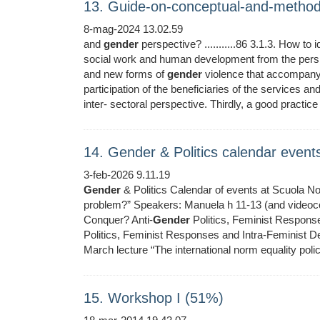
13. Guide-on-conceptual-and-method
8-mag-2024 13.02.59
and
gender
perspective? ...........86 3.1.3. How to id
social work and human development from the pers
and new forms of
gender
violence that accompany 
participation of the beneficiaries of the services a
inter- sectoral perspective. Thirdly, a good practice o
14. Gender & Politics calendar eve
3-feb-2026 9.11.19
Gender
& Politics Calendar of events at Scuola No
problem?” Speakers: Manuela h 11-13 (and videoconf
Conquer? Anti-
Gender
Politics, Feminist Respons
Politics, Feminist Responses and Intra-Feminist D
March lecture “The international norm equality pol
15. Workshop I (51%)