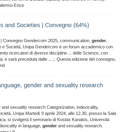
alermo-Erice
s and Societies | Convegno (64%)
es | Convegno Gendercom 2025, communication,
gender
,
lture e Società, Unipa Gendercom è un forum accademico con
nto ricercatori di diverse discipline ... delle Scienze, con
à, e sarà preceduta dalle ... ;. Questa edizione del convegno,
and
 language, gender and sexuality research
r
and sexuality research Categorization, indexicality,
ocietà, Unipa Martedì 9 aprile 2024, alle 12.30, presso la Sala
tica, si svolgerà il seminario di Kostas Kanakis, Università
dexicality in language,
gender
and sexuality research.
rmo | 9