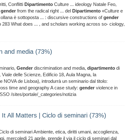
tti, Conflitti
Dipartimento
Culture ... ideology Natale Feo,
f
gender
from the radical right ... del
Dipartimento
«Culture e
ollana è sottoposta ... : discursive constructions of
gender
o 283 What does ... , and scholars working across so- ciology,
on and media (73%)
minario,
Gender
discrimination and media,
dipartimento
di
iale delle Scienze, Edificio 18, Aula Magna, la
NOVA de Lisboa), introdurrà un seminario dal titolo:
ross time and geography A case study:
gender
violence in
SO /sites/portale/_categories/notizia
t All Matters | Ciclo di seminari (73%)
| Ciclo di seminari Ambiente, etica, diritti umani, accoglienza,
, mercoledì 21 aprile, prende il via il ciclo di seminari dal