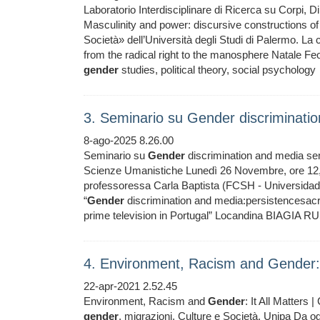
Laboratorio Interdisciplinare di Ricerca su Corpi, Diri
Masculinity and power: discursive constructions o
Società» dell’Università degli Studi di Palermo. La c
from the radical right to the manosphere Natale Fe
gender
studies, political theory, social psychology
3. Seminario su Gender discriminati
8-ago-2025 8.26.00
Seminario su
Gender
discrimination and media se
Scienze Umanistiche Lunedì 26 Novembre, ore 12, V
professoressa Carla Baptista (FCSH - Universidade 
“
Gender
discrimination and media:persistencesac
prime television in Portugal” Locandina BIAGIA RUS
4. Environment, Racism and Gender: I
22-apr-2021 2.52.45
Environment, Racism and
Gender
: It All Matters 
gender
, migrazioni, Culture e Società, Unipa Da oggi