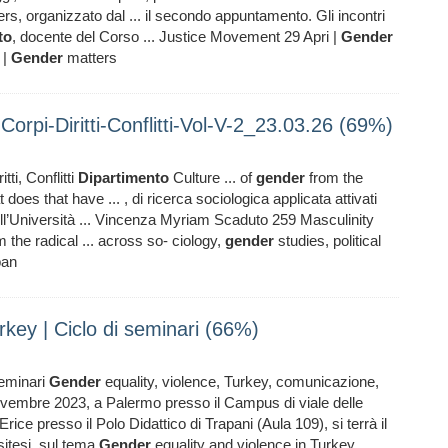
tters, organizzato dal ... il secondo appuntamento. Gli incontri
to
, docente del Corso ... Justice Movement 29 Apri |
Gender
 |
Gender
matters
Corpi-Diritti-Conflitti-Vol-V-2_23.03.26 (69%)
tti, Conflitti
Dipartimento
Culture ... of
gender
from the
does that have ... , di ricerca sociologica applicata attivati
ll’Università ... Vincenza Myriam Scaduto 259 Masculinity
 the radical ... across so- ciology,
gender
studies, political
ban
rkey | Ciclo di seminari (66%)
seminari
Gender
equality, violence, Turkey, comunicazione,
ovembre 2023, a Palermo presso il Campus di viale delle
ice presso il Polo Didattico di Trapani (Aula 109), si terrà il
itesi, sul tema
Gender
equality and violence in Turkey.