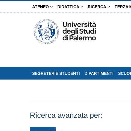
Salta
ATENEO
DIDATTICA
RICERCA
TERZA 
al
contenuto
principale
SEGRETERIE STUDENTI
DIPARTIMENTI
SCUOL
Ricerca avanzata per: