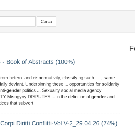
F
 - Book of Abstracts (100%)
 from hetero- and cisnormativity, classifying such ... ., same-
ally deviant. Underpinning these ... opportunities for solidarity
nti-
gender
politics ... Sexuality social media agency
Misogyny DISPUTES ... in the definition of
gender
and
ices that subvert
Corpi Diritti Conflitti-Vol V-2_29.04.26 (74%)