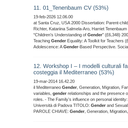
11. 01_Tenenbaum CV (53%)
19-feb-2026 12.06.00
at Santa Cruz, USA 2000 Dissertation: Parent-child
Richter, Katariina Salmela-Aro, Harriet Tenenbau
“Children’s Understanding of
Gender
” (£6,348) 20
Teaching
Gender
Equality: A Toolkit for Teachers 
Adolescence: A
Gender
-Based Perspective. Social 
12. Workshop I ‒ I modelli culturali fa
costeggia il Mediterraneo (53%)
19-mar-2014 16.42.20
il Mediterraneo
Gender
, Generation, Migration, 
variables,
gender
relationships and the presence of
roles. - The Family's influence on personal identity:
Università di Padova TITOLO:
Gender
and Sexuali
PAROLE CHIAVE:
Gender
, Generation, Migrati