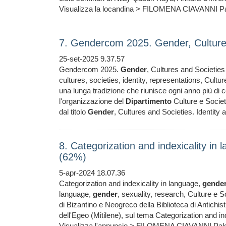
Visualizza la locandina > FILOMENA CIAVANNI P
7. Gendercom 2025. Gender, Culture
25-set-2025 9.37.57
Gendercom 2025.
Gender
, Cultures and Societi
cultures, societies, identity, representations, Cu
una lunga tradizione che riunisce ogni anno più di ce
l'organizzazione del
Dipartimento
Culture e Societ
dal titolo
Gender
, Cultures and Societies. Identity 
8. Categorization and indexicality in
(62%)
5-apr-2024 18.07.36
Categorization and indexicality in language,
gende
language,
gender
, sexuality, research, Culture e S
di Bizantino e Neogreco della Biblioteca di Antichis
dell'Egeo (Mitilene), sul tema Categorization and in
Visualizza l'annuncio > FILOMENA CIAVANNI Pale