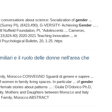
 conversations about science: Socialization of
gender
...
m (Surrey PI), (€423,490), G-VERSITY- Achieving
Gender
... ,
08 Nuffield Foundation, PI, “Adolescents ... Cameron,
(£19,824.40) 2020-2021 Teaching Innovation ... in
Psychological Bulletin, 20, 1-25. https
miliari e il ruolo delle donne nell’area che
Family, Morocco CONVEGNO Sguardi di genere e sapere ...
 women in family living spaces. In particular ... of
gender
 female stories about patterns ... : Giulia D'Odorico Ph.D,
ty. Mothers and Daughters between Morocco and Italy
on, Family, Morocco ABSTRACT