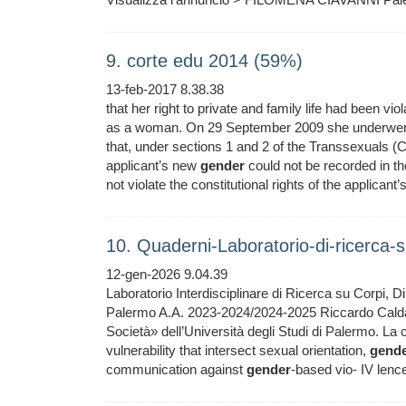
9. corte edu 2014 (59%)
13-feb-2017 8.38.38
that her right to private and family life had been vi
as a woman. On 29 September 2009 she underwe
that, under sections 1 and 2 of the Transsexuals (
applicant’s new
gender
could not be recorded in the
not violate the constitutional rights of the applicant’
10. Quaderni-Laboratorio-di-ricerca-su
12-gen-2026 9.04.39
Laboratorio Interdisciplinare di Ricerca su Corpi, Diri
Palermo A.A. 2023-2024/2024-2025 Riccardo Calda
Società» dell’Università degli Studi di Palermo. La c
vulnerability that intersect sexual orientation,
gend
communication against
gender
-based vio- IV lenc