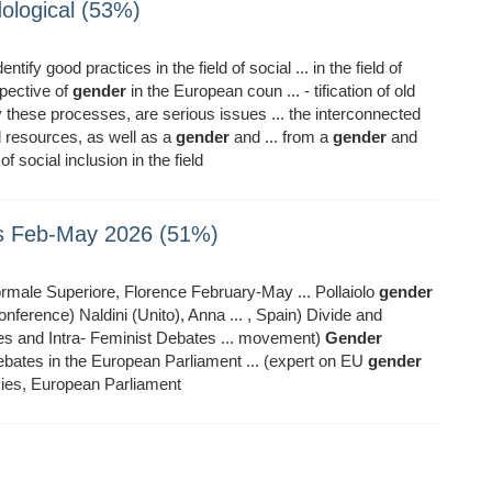
ological (53%)
entify good practices in the field of social ... in the field of
pective of
gender
in the European coun ... - tification of old
these processes, are serious issues ... the interconnected
nd resources, as well as a
gender
and ... from a
gender
and
f social inclusion in the field
nts Feb-May 2026 (51%)
rmale Superiore, Florence February-May ... Pollaiolo
gender
erence) Naldini (Unito), Anna ... , Spain) Divide and
es and Intra- Feminist Debates ... movement)
Gender
ebates in the European Parliament ... (expert on EU
gender
icies, European Parliament