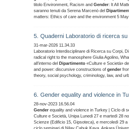
titolo Environment, Racism and
Gender
: It All Ma
saranno tenuti da Serena Marcenò del
Dipartimen
matters: Ethics of care and the environment 5 May
5. Quaderni Laboratorio di ricerca su 
31-mar-2026 11.34.33
Laboratorio Interdisciplinare di Ricerca su Corpi, Diri
radical right to the manosphere Giulia Agolino, What 
all’interno del
Dipartimento
«Culture e Società» de
and power: discursive constructions of
gender
from
theory, social psychology, criminology, law, and ur
6. Gender equality and violence in Tu
28-nov-2023 16.56.04
Gender
equality and violence in Turkey | Ciclo di 
Culture e Società, Unipa Lunedi 27 e martedì 28 n
Scienze (Edificio 15, Gipsoteca), e mercoledì 29 a Er
ciclo seminari di Nilay Çabuk Kaya, Ankara Ünivers