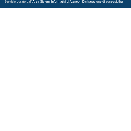
Servizio curato dall'
Area Sistemi Informativi di Ateneo
|
Dichiarazione di accessibilità