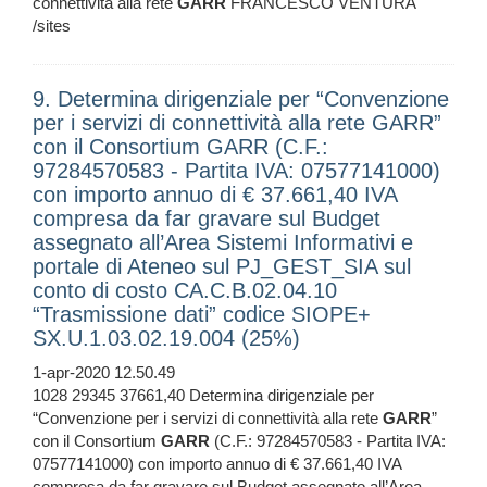
connettività alla rete
GARR
FRANCESCO VENTURA
/sites
9. Determina dirigenziale per “Convenzione
per i servizi di connettività alla rete GARR”
con il Consortium GARR (C.F.:
97284570583 - Partita IVA: 07577141000)
con importo annuo di € 37.661,40 IVA
compresa da far gravare sul Budget
assegnato all’Area Sistemi Informativi e
portale di Ateneo sul PJ_GEST_SIA sul
conto di costo CA.C.B.02.04.10
“Trasmissione dati” codice SIOPE+
SX.U.1.03.02.19.004 (25%)
1-apr-2020 12.50.49
1028 29345 37661,40 Determina dirigenziale per
“Convenzione per i servizi di connettività alla rete
GARR
”
con il Consortium
GARR
(C.F.: 97284570583 - Partita IVA:
07577141000) con importo annuo di € 37.661,40 IVA
compresa da far gravare sul Budget assegnato all’Area