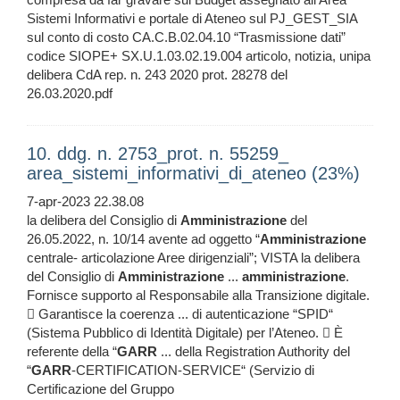
Sistemi Informativi e portale di Ateneo sul PJ_GEST_SIA
sul conto di costo CA.C.B.02.04.10 “Trasmissione dati”
codice SIOPE+ SX.U.1.03.02.19.004 articolo, notizia, unipa
delibera CdA rep. n. 243 2020 prot. 28278 del
26.03.2020.pdf
10. ddg. n. 2753_prot. n. 55259_
area_sistemi_informativi_di_ateneo (23%)
7-apr-2023 22.38.08
la delibera del Consiglio di
Amministrazione
del
26.05.2022, n. 10/14 avente ad oggetto “
Amministrazione
centrale- articolazione Aree dirigenziali”; VISTA la delibera
del Consiglio di
Amministrazione
...
amministrazione
.
Fornisce supporto al Responsabile alla Transizione digitale.
 Garantisce la coerenza ... di autenticazione “SPID“
(Sistema Pubblico di Identità Digitale) per l’Ateneo.  È
referente della “
GARR
... della Registration Authority del
“
GARR
-CERTIFICATION-SERVICE“ (Servizio di
Certificazione del Gruppo