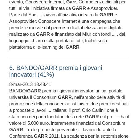
evento, Conoscere Internet,
Garr
, Competenze digitali per
tutti: al via l’iniziativa firmata da
GARR
e Assoprovider.
Parte dal Sud ... l’avvio all’iniziativa ideata da
GARR
e
Assoprovider. Conoscere Internet è una campagna che
prende le mosse dal percorso di alfabetizzazione digitale
realizzato da
GARR
e finanziato dal Miur con fondi ... , dal
linguaggio chiaro e alla portata di tutti, fruibili sulla
piattaforma di e-learning del
GARR
6. BANDO/GARR premia i giovani
innovatori (41%)
8-mar-2013 13.48.41
BANDO/
GARR
premia i giovani innovatori unipa, portale,
universita Il Consortium
GARR
, nell’ambito delle attività di
promozione della conoscenza, istituisce due premi destinati
a proposte o lavori ... italiana: il prof. Orio Carlini, che è
stato uno dei padri fondatori della rete
GARR
e il prof ... ha il
valore di 5.000 euro, interamente finanziati dal Consortium
GARR
. Tra le proposte pervenute ... lavoro durante la
Conferenza
GARR
2011. La scadenza per la sottomissione