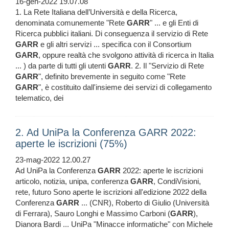
16-gen-2022 19.07.08
1. La Rete Italiana dell’Università e della Ricerca,
denominata comunemente "Rete
GARR
" ... e gli Enti di
Ricerca pubblici italiani. Di conseguenza il servizio di Rete
GARR
e gli altri servizi ... specifica con il Consortium
GARR
, oppure realtà che svolgono attività di ricerca in Italia
... ) da parte di tutti gli utenti
GARR
. 2. Il "Servizio di Rete
GARR
", definito brevemente in seguito come "Rete
GARR
", è costituito dall'insieme dei servizi di collegamento
telematico, dei
2. Ad UniPa la Conferenza GARR 2022:
aperte le iscrizioni (75%)
23-mag-2022 12.00.27
Ad UniPa la Conferenza
GARR
2022: aperte le iscrizioni
articolo, notizia, unipa, conferenza
GARR
, CondiVisioni,
rete, futuro Sono aperte le iscrizioni all'edizione 2022 della
Conferenza
GARR
... (CNR), Roberto di Giulio (Università
di Ferrara), Sauro Longhi e Massimo Carboni (
GARR
),
Dianora Bardi ... UniPa "Minacce informatiche" con Michele