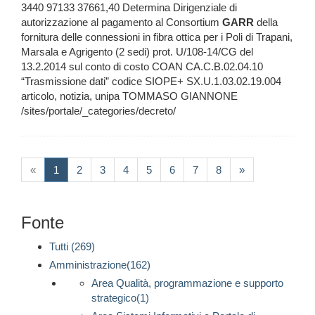
3440 97133 37661,40 Determina Dirigenziale di
autorizzazione al pagamento al Consortium
GARR
della
fornitura delle connessioni in fibra ottica per i Poli di Trapani,
Marsala e Agrigento (2 sedi) prot. U/108-14/CG del
13.2.2014 sul conto di costo COAN CA.C.B.02.04.10
“Trasmissione dati” codice SIOPE+ SX.U.1.03.02.19.004
articolo, notizia, unipa TOMMASO GIANNONE
/sites/portale/_categories/decreto/
(current)
«
1
2
3
4
5
6
7
8
»
Fonte
Tutti (269)
Amministrazione(162)
Area Qualità, programmazione e supporto
strategico(1)