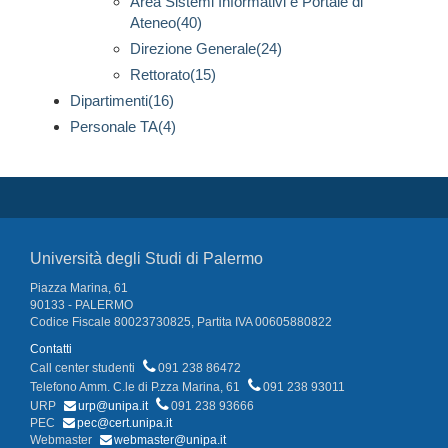
Area Sistemi Informativi e Portale di
Ateneo(40)
Direzione Generale(24)
Rettorato(15)
Dipartimenti(16)
Personale TA(4)
Università degli Studi di Palermo
Piazza Marina, 61
90133 - PALERMO
Codice Fiscale 80023730825, Partita IVA 00605880822
Contatti
Call center studenti
091 238 86472
Telefono Amm. C.le di P.zza Marina, 61
091 238 93011
URP
urp@unipa.it
091 238 93666
PEC
pec@cert.unipa.it
Webmaster
webmaster@unipa.it