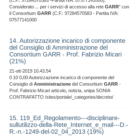
(C.F.: 97284570583 -Partita IVA: 07577141000);
Considerato ... per i servizi di accesso alla rete
GARR
” con
il Consortium
GARR
(C.F.: 97284570583 - Partita IVA:
07577141000
14. Autorizzazione incarico di componente
del Consiglio di Amministrazione del
Consortium GARR - Prof. Fabrizio Micari
(21%)
21-ott-2019 10.43.54
0 10 0,00 Autorizzazione incarico di componente del
Consiglio di
Amministrazione
del Consortium
GARR
-
Prof. Fabrizio Micari articolo, notizia, unipa SONIA
CONTRAFATTO /sites/portale/_categories/decreto/
15. 119_Ed_Regolamento---disciplinare-
sullutilizzo-della-Rete_Internet_e_mail---D.-
R.-n.-1249-del-02_04_2013 (19%)