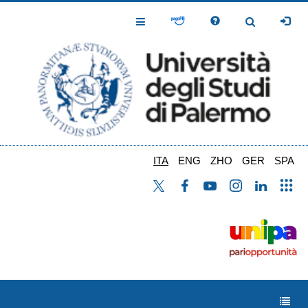
Salta
al
Toggle
Toggle
contenuto
Navigation
Navigation
principale
ITA
ENG
ZHO
GER
SPA