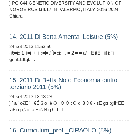
) PO 044 GENETIC DIVERSITY AND EVOLUTION OF
NOROVIRUS
GII
.17 IN PALERMO, ITALY, 2016-2024 -
Chiara
14. 2011 Di Betta Amenta_Leisure (5%)
24-set-2013 11.53.50
{i€=i;::1 iì=i :+ i: :=l=,}Ít=;:i: ; . = 2 = = a*ijilEiitÉi: ijì i;fìi
gii
,ìÈElÈjl: . : ii
15. 2011 Di Betta Noto Economia diritto
terziario 2011 (5%)
24-set-2013 13.13.09
) ' a ' q€E ' : €É 3 o=è Ò I O Ò t O cl 8 8 8 - sE g:r ;
gii
*EE
iaÉi"q ì;\ q îa E=\ N q Ò l . l
16. Curriculum_prof._CIRAOLO (5%)