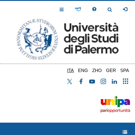
Salta
al
Toggle
Toggle
contenuto
Navigation
Navigation
principale
ITA
ENG
ZHO
GER
SPA