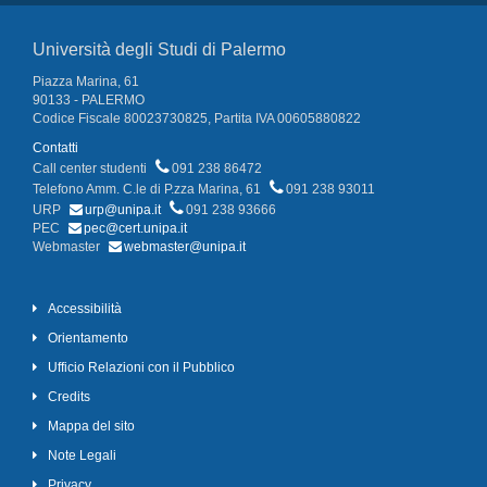
Università degli Studi di Palermo
Piazza Marina, 61
90133 - PALERMO
Codice Fiscale 80023730825, Partita IVA 00605880822
Contatti
Call center studenti
091 238 86472
Telefono Amm. C.le di P.zza Marina, 61
091 238 93011
URP
urp@unipa.it
091 238 93666
PEC
pec@cert.unipa.it
Webmaster
webmaster@unipa.it
Accessibilità
Orientamento
Ufficio Relazioni con il Pubblico
Credits
Mappa del sito
Note Legali
Privacy