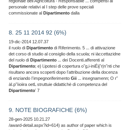
regionale dell'Agricoltura - Responsabile ... compensi al
personale relativi al I step delle prove speciali
commissionate al
Dipartimento
dalla
8. 25 11 2014 92 (6%)
19-dic-2014 12.07.37
il ruolo di
Dipartimento
di Riferimento. 5 ... di attivazione
det corso di studio al consiglio della scuola; ni iàccettazidne
del ruolo di
Dipartimento
... dei Docenti.afferenti al
Dipartimento
; e) l,ipotesi di copertura o"g,i-iniÉij"r|n"nti che
risultano ancora scoperti dopo l'attribuzione della docenza
di enziando I'impegnoriferimento
Gii
... insegnamenn; O r"
àI.p"ìioiira oetL struttuie didattichè di competenza del
Dipartimento
' 7
9. NOTE BIOGRAFICHE (6%)
28-gen-2025 10.21.27
/award-detail.aspx?id=614) as author of paper which is