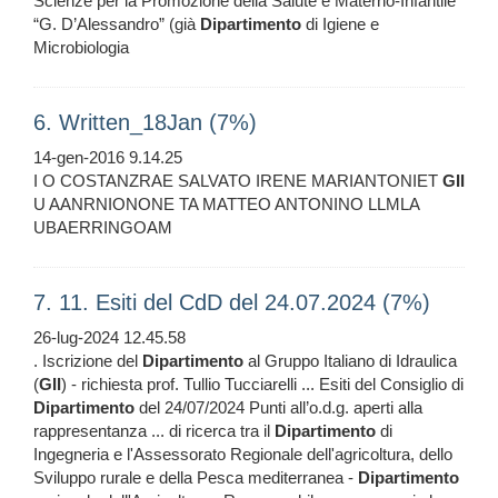
Scienze per la Promozione della Salute e Materno-Infantile
“G. D’Alessandro” (già
Dipartimento
di Igiene e
Microbiologia
6. Written_18Jan (7%)
14-gen-2016 9.14.25
I O COSTANZRAE SALVATO IRENE MARIANTONIET
GII
U AANRNIONONE TA MATTEO ANTONINO LLMLA
UBAERRINGOAM
7. 11. Esiti del CdD del 24.07.2024 (7%)
26-lug-2024 12.45.58
. Iscrizione del
Dipartimento
al Gruppo Italiano di Idraulica
(
GII
) - richiesta prof. Tullio Tucciarelli ... Esiti del Consiglio di
Dipartimento
del 24/07/2024 Punti all’o.d.g. aperti alla
rappresentanza ... di ricerca tra il
Dipartimento
di
Ingegneria e l'Assessorato Regionale dell'agricoltura, dello
Sviluppo rurale e della Pesca mediterranea -
Dipartimento