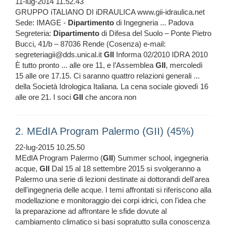
11-lug-2014 11.52.43
GRUPPO iTALIANO DI iDRAULICA www.gii-idraulica.net
Sede: IMAGE -
Dipartimento
di Ingegneria ... Padova
Segreteria:
Dipartimento
di Difesa del Suolo – Ponte Pietro
Bucci, 41/b – 87036 Rende (Cosenza) e-mail:
segreteriagii@dds.unical.it
GII
Informa 02/2010 IDRA 2010
È tutto pronto ... alle ore 11, e l’Assemblea
GII
, mercoledì
15 alle ore 17.15. Ci saranno quattro relazioni generali ...
della Società Idrologica Italiana. La cena sociale giovedì 16
alle ore 21. I soci
GII
che ancora non
2. MEdIA Program Palermo (GII) (45%)
22-lug-2015 10.25.50
MEdIA Program Palermo (
GII
) Summer school, ingegneria
acque,
GII
Dal 15 al 18 settembre 2015 si svolgeranno a
Palermo una serie di lezioni destinate ai dottorandi dell'area
dell'ingegneria delle acque. I temi affrontati si riferiscono alla
modellazione e monitoraggio dei corpi idrici, con l'idea che
la preparazione ad affrontare le sfide dovute al
cambiamento climatico si basi sopratutto sulla conoscenza