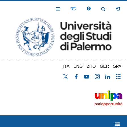
Salta
al
Toggle
Toggle
contenuto
Navigation
Navigation
principale
ITA
ENG
ZHO
GER
SPA