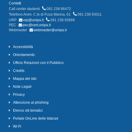
Contatti
Call center studenti
091 238 86472
Telefono Amm. C.le di P.zza Marina, 61
091 238 93011
URP
urp@unipa.it
091 238 93666
PEC
pec@cert.unipa.it
Webmaster
webmaster@unipa.it
Accessibilità
Orientamento
Ufficio Relazioni con il Pubblico
Credits
Mappa del sito
Note Legali
Privacy
Attenzione al phishing
Elenco siti tematici
Portale OnLine delle Istanze
Wi-Fi