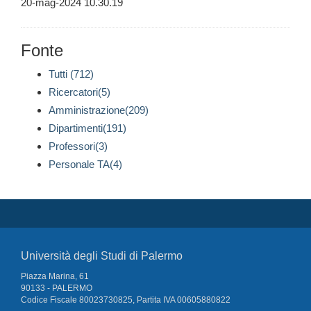
20-mag-2024 10.30.19
Fonte
Tutti (712)
Ricercatori(5)
Amministrazione(209)
Dipartimenti(191)
Professori(3)
Personale TA(4)
Università degli Studi di Palermo
Piazza Marina, 61
90133 - PALERMO
Codice Fiscale 80023730825, Partita IVA 00605880822