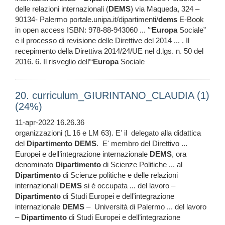
delle relazioni internazionali (
DEMS
) via Maqueda, 324 –
90134- Palermo portale.unipa.it/dipartimenti/
dems
E-Book
in open access ISBN: 978-88-943060 ... ’“
Europa
Sociale”
e il processo di revisione delle Direttive del 2014 ... . Il
recepimento della Direttiva 2014/24/UE nel d.lgs. n. 50 del
2016. 6. Il risveglio dell’“
Europa
Sociale
20. curriculum_GIURINTANO_CLAUDIA (1)
(24%)
11-apr-2022 16.26.36
organizzazioni (L 16 e LM 63). E' il delegato alla didattica
del
Dipartimento
DEMS
. E' membro del Direttivo ...
Europei e dell’integrazione internazionale
DEMS
, ora
denominato
Dipartimento
di Scienze Politiche ... al
Dipartimento
di Scienze politiche e delle relazioni
internazionali
DEMS
si è occupata ... del lavoro –
Dipartimento
di Studi Europei e dell’integrazione
internazionale
DEMS
– Università di Palermo ... del lavoro
–
Dipartimento
di Studi Europei e dell’integrazione