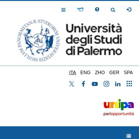
Salta
al
Toggle
Toggle
contenuto
Navigation
Navigation
principale
ITA
ENG
ZHO
GER
SPA