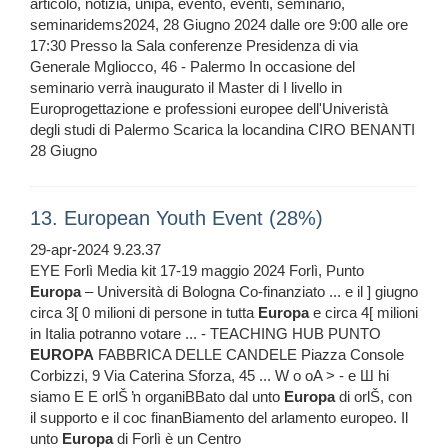
articolo, notizia, unipa, evento, eventi, seminario,
seminaridems2024, 28 Giugno 2024 dalle ore 9:00 alle ore
17:30 Presso la Sala conferenze Presidenza di via
Generale Mgliocco, 46 - Palermo In occasione del
seminario verrà inaugurato il Master di I livello in
Europrogettazione e professioni europee dell'Univeristà
degli studi di Palermo Scarica la locandina CIRO BENANTI
28 Giugno
13. European Youth Event (28%)
29-apr-2024 9.23.37
EYE Forlì Media kit 17-19 maggio 2024 Forlì, Punto
Europa
– Università di Bologna Co-finanziato ... e il ] giugno
circa 3[ 0 milioni di persone in tutta
Europa
e circa 4[ milioni
in Italia potranno votare ... - TEACHING HUB PUNTO
EUROPA
FABBRICA DELLE CANDELE Piazza Console
Corbizzi, 9 Via Caterina Sforza, 45 ... W о oA > - e Ш hi
siamo E E orlŠ ŉ organiBBato dal unto
Europa
di orlŠ, con
il supporto e il coс finanBiamento del arlamento europeo. Il
unto
Europa
di Forlì è un Centro