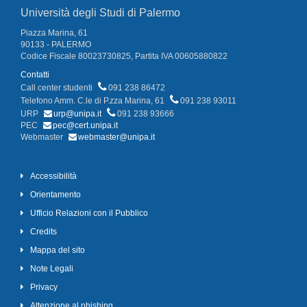
Università degli Studi di Palermo
Piazza Marina, 61
90133 - PALERMO
Codice Fiscale 80023730825, Partita IVA 00605880822
Contatti
Call center studenti
091 238 86472
Telefono Amm. C.le di P.zza Marina, 61
091 238 93011
URP
urp@unipa.it
091 238 93666
PEC
pec@cert.unipa.it
Webmaster
webmaster@unipa.it
Accessibilità
Orientamento
Ufficio Relazioni con il Pubblico
Credits
Mappa del sito
Note Legali
Privacy
Attenzione al phishing