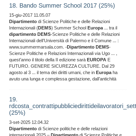
18. Bando Summer School 2017 (25%)
15-giu-2017 11.05.07
Dipartimento
di Scienze Politiche e delle Relazioni
Internazionali (
DEMS
) Summer School
Europa
... tra il
dipartimento
DEMS
-Scienze Politiche e delle Relazioni
Internazionali dell’Università di Palermo e il Comune ... :
www.summermarsala.com. -
Dipartimento
DEMS
-
Scienze Politiche e Relazioni Internazionali via Ugo ... ,
quest’anno il titolo della II edizione sarà
EUROPA
E
FUTURO. GENERE SICUREZZA CULTURE. Dal 29
agosto al 3 ... il tema dei diritti umani, che in
Europa
ha
avuto una lunga e complessa gestazione, dall’antichità
19.
rdcosta_contrattipubbliciedirittideilavoratori_
(25%)
3-set-2025 12.04.32
Dipartimento
di Scienze politiche e delle relazioni
internazionali 2025 –
Dipartimento
di Scienze Politiche e