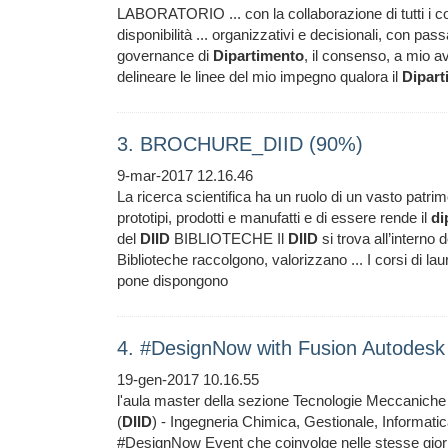
LABORATORIO ... con la collaborazione di tutti i 
disponibilità ... organizzativi e decisionali, con pas
governance di
Dipartimento
, il consenso, a mio av
delineare le linee del mio impegno qualora il
Dipart
3. BROCHURE_DIID (90%)
9-mar-2017 12.16.46
La ricerca scientifica ha un ruolo di un vasto patri
prototipi, prodotti e manufatti e di essere rende il
di
del
DIID
BIBLIOTECHE Il
DIID
si trova all’interno 
Biblioteche raccolgono, valorizzano ... I corsi di la
pone dispongono
4. #DesignNow with Fusion Autodes
19-gen-2017 10.16.55
l'aula master della sezione Tecnologie Meccaniche
(
DIID
) - Ingegneria Chimica, Gestionale, Informatic
#DesignNow Event che coinvolge nelle stesse giorna