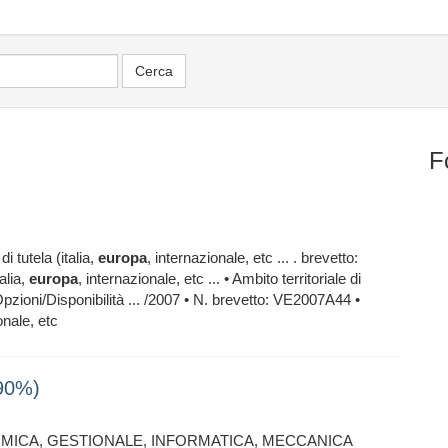
F
 tutela (italia,
europa
, internazionale, etc ... . brevetto:
alia,
europa
, internazionale, etc ... • Ambito territoriale di
 • Opzioni/Disponibilità ... /2007 • N. brevetto: VE2007A44 •
onale, etc
(90%)
IMICA, GESTIONALE, INFORMATICA, MECCANICA