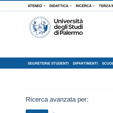
Salta
ATENEO
DIDATTICA
RICERCA
TERZA 
al
contenuto
principale
SEGRETERIE STUDENTI
DIPARTIMENTI
SCUOL
Ricerca avanzata per: