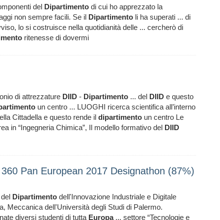
componenti del
Dipartimento
di cui ho apprezzato la
saggi non sempre facili. Se il
Dipartimento
li ha superati ... di
viso, lo si costruisce nella quotidianità delle ... cercherò di
imento
ritenesse di dovermi
monio di attrezzature
DIID
-
Dipartimento
... del
DIID
e questo
partimento
un centro ... LUOGHI ricerca scientifica all’interno
della Cittadella e questo rende il
dipartimento
un centro Le
urea in “Ingegneria Chimica”, Il modello formativo del
DIID
k 360 Pan European 2017 Designathon (87%)
 del
Dipartimento
dell'Innovazione Industriale e Digitale
a, Meccanica dell'Università degli Studi di Palermo.
te diversi studenti di tutta
Europa
... settore “Tecnologie e