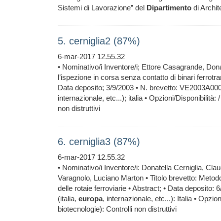
Sistemi di Lavorazione” del
Dipartimento
di Archit
5. cerniglia2 (87%)
6-mar-2017 12.55.32
• Nominativo/i Inventore/i; Ettore Casagrande, Donat
l’ispezione in corsa senza contatto di binari ferrotr
Data deposito; 3/9/2003 • N. brevetto: VE2003A000037
internazionale, etc...); italia • Opzioni/Disponibilità:
non distruttivi
6. cerniglia3 (87%)
6-mar-2017 12.55.32
• Nominativo/i Inventore/i: Donatella Cerniglia, 
Varagnolo, Luciano Marton • Titolo brevetto: Metod
delle rotaie ferroviarie • Abstract; • Data deposito: 
(italia,
europa
, internazionale, etc...): Italia • Opzi
biotecnologie): Controlli non distruttivi