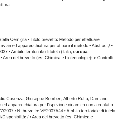
ettura
ella Cerniglia • Titolo brevetto: Metodo per effettuare
amviari ed apparecchiatura per attuare il metodo • Abstract;/ •
 • Ambito territoriale di tutela (italia,
europa
,
 / • Area del brevetto (es. Chimica e biotecnologie): ): Controlli
Claudio Cosenza, Giuseppe Bomben, Alberto Ruffo, Damiano
o ed apparecchiatura per l’ispezione dinamica non a contatto
6/7/2007 • N. brevetto: VE2007A44 • Ambito territoriale di tutela
oni/Disponibilità: / • Area del brevetto (es. Chimica e