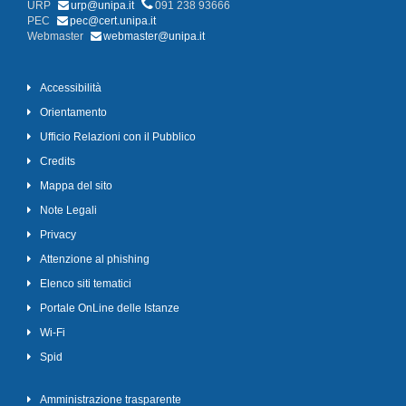
URP
urp@unipa.it
091 238 93666
PEC
pec@cert.unipa.it
Webmaster
webmaster@unipa.it
Accessibilità
Orientamento
Ufficio Relazioni con il Pubblico
Credits
Mappa del sito
Note Legali
Privacy
Attenzione al phishing
Elenco siti tematici
Portale OnLine delle Istanze
Wi-Fi
Spid
Amministrazione trasparente