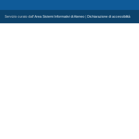
Servizio curato dall'
Area Sistemi Informativi di Ateneo
|
Dichiarazione di accessibilità