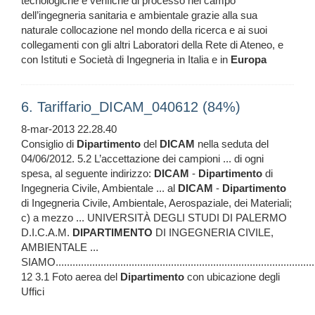
tecnologiche e verifiche di processo nel campo
dell’ingegneria sanitaria e ambientale grazie alla sua
naturale collocazione nel mondo della ricerca e ai suoi
collegamenti con gli altri Laboratori della Rete di Ateneo, e
con Istituti e Società di Ingegneria in Italia e in
Europa
6. Tariffario_DICAM_040612 (84%)
8-mar-2013 22.28.40
Consiglio di
Dipartimento
del
DICAM
nella seduta del
04/06/2012. 5.2 L’accettazione dei campioni ... di ogni
spesa, al seguente indirizzo:
DICAM
-
Dipartimento
di
Ingegneria Civile, Ambientale ... al
DICAM
-
Dipartimento
di Ingegneria Civile, Ambientale, Aerospaziale, dei Materiali;
c) a mezzo ... UNIVERSITÀ DEGLI STUDI DI PALERMO
D.I.C.A.M.
DIPARTIMENTO
DI INGEGNERIA CIVILE,
AMBIENTALE ...
SIAMO.............................................................................................
12 3.1 Foto aerea del
Dipartimento
con ubicazione degli
Uffici