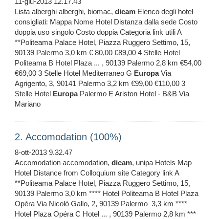
11-giu-2013 12.17.43
Lista alberghi alberghi, biomac,
dicam
Elenco degli hotel
consigliati: Mappa Nome Hotel Distanza dalla sede Costo
doppia uso singolo Costo doppia Categoria link utili A
**Politeama Palace Hotel, Piazza Ruggero Settimo, 15,
90139 Palermo 3,0 km € 80,00 €89,00 4 Stelle Hotel
Politeama B Hotel Plaza ... , 90139 Palermo 2,8 km €54,00
€69,00 3 Stelle Hotel Mediterraneo G
Europa
Via
Agrigento, 3, 90141 Palermo 3,2 km €99,00 €110,00 3
Stelle Hotel
Europa
Palermo E Ariston Hotel - B&B Via
Mariano
2. Accomodation (100%)
8-ott-2013 9.32.47
Accomodation accomodation,
dicam
, unipa Hotels Map
Hotel Distance from Colloquium site Category link A
**Politeama Palace Hotel, Piazza Ruggero Settimo, 15,
90139 Palermo 3,0 km **** Hotel Politeama B Hotel Plaza
Opéra Via Nicolò Gallo, 2, 90139 Palermo ‎ 3,3 km ****
Hotel Plaza Opéra C Hotel ... , 90139 Palermo 2,8 km ***