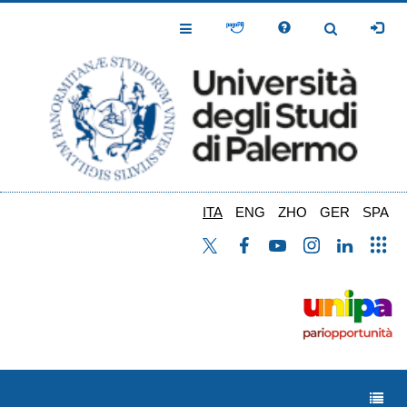
Salta
al
Toggle
Toggle
contenuto
Navigation
Navigation
principale
ITA
ENG
ZHO
GER
SPA