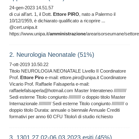
24-gen-2023 14.51.57
di cui all’art. 1, il Dott.
Ettore
PIRO
, nato a Palermo il
10/12/1959, è dichiarato qualificato a ricoprire ...
@cert.unipa.it
https://www.unipa.it/
amministrazione
/arearisorseumane/settore
2. Neurologia Neonatale (51%)
7-ott-2019 10.50.22
Titolo NEUROLOGIA NEONATALE Livello II Coordinatore
Prof.
Ettore
Piro
e-mail: ettore.piro@unipa.it Coordinatore
Vicario Prof. Raffaele Falsaperla e-mail:
raffaelefalsaperla@hotmail.com Master Interateneo //////////
Sedi esterne Titolo congiunto ////////// o doppio titolo Master
Internazionale ////////// Sedi esterne Titolo congiunto ////////// o
doppio titolo Durata: annuale o biennale Annuale Crediti
formativi per anno 60 CFU Titolo/i di studio richiesto
3. 1301 27 02-06 03 2023 esiti (45%)