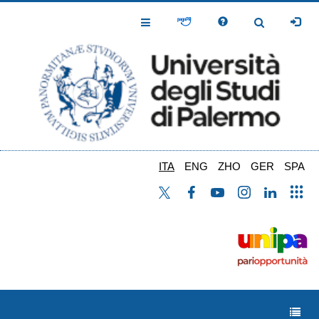
Salta
al
Toggle
Toggle
contenuto
Navigation
Navigation
principale
ITA
ENG
ZHO
GER
SPA