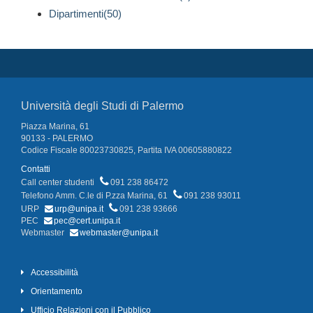
Dipartimenti(50)
Università degli Studi di Palermo
Piazza Marina, 61
90133 - PALERMO
Codice Fiscale 80023730825, Partita IVA 00605880822
Contatti
Call center studenti
091 238 86472
Telefono Amm. C.le di P.zza Marina, 61
091 238 93011
URP
urp@unipa.it
091 238 93666
PEC
pec@cert.unipa.it
Webmaster
webmaster@unipa.it
Accessibilità
Orientamento
Ufficio Relazioni con il Pubblico