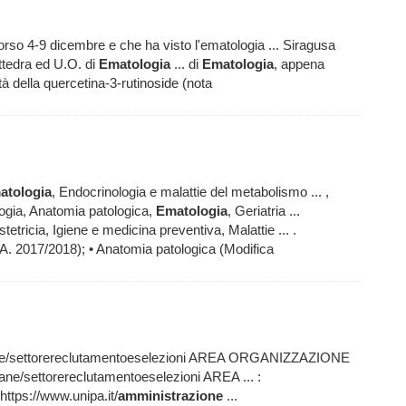
orso 4-9 dicembre e che ha visto l'ematologia ... Siragusa
tedra ed U.O. di
Ematologia
... di
Ematologia
, appena
à della quercetina-3-rutinoside (nota
atologia
, Endocrinologia e malattie del metabolismo ... ,
ogia, Anatomia patologica,
Ematologia
, Geriatria ...
tetricia, Igiene e medicina preventiva, Malattie ... .
.A. 2017/2018); • Anatomia patologica (Modifica
ne/settorereclutamentoeselezioni AREA ORGANIZZAZIONE
ne/settorereclutamentoeselezioni AREA ... :
https://www.unipa.it/
amministrazione
...