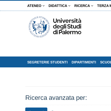
Salta
ATENEO
DIDATTICA
RICERCA
TERZA 
al
contenuto
principale
SEGRETERIE STUDENTI
DIPARTIMENTI
SCUOL
Ricerca avanzata per: