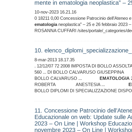
mente in ematologia neoplastica” – 
10-nov-2023 16.21.16
0 18211 0,00 Concessione Patrocinio dell’Ateneo e u
ematologia
neoplastica” – 25 e 26 febbraio 2023 – 
ROSANNA CUFFARI /sites/portale/_categories/dec
10. elenco_diplomi_specializzazion
8-mar-2013 18.17.35
. 12/12/07 72 2008 IMPOSTA DI BOLLO 
560 ... DI BOLLO CALVARUSO GIUSEPP
BOLLO CALVARUSO ...
EMATOLOGIA
ROBERTA ANESTESIA ...
E
BOLLO DIPLOMI DI SPECIALIZZAZIONE DISPON
11. Concessione Patrocinio dell’Aten
Educazionale on web: Update sulle A
2023 – On Line | Workshop Educazion
novembre 2023 – On Line | Worksho