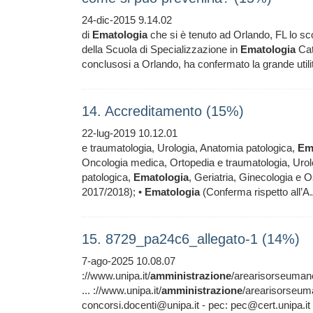
24-dic-2015 9.14.02
di
Ematologia
che si è tenuto ad Orlando, FL lo sc
della Scuola di Specializzazione in
Ematologia
Cat
conclusosi a Orlando, ha confermato la grande utilit
14. Accreditamento (15%)
22-lug-2019 10.12.01
e traumatologia, Urologia, Anatomia patologica,
Em
Oncologia medica, Ortopedia e traumatologia, Urol
patologica,
Ematologia
, Geriatria, Ginecologia e Os
2017/2018); •
Ematologia
(Conferma rispetto all’A
15. 8729_pa24c6_allegato-1 (14%)
7-ago-2025 10.08.07
://www.unipa.it/
amministrazione
/arearisorseuma
... ://www.unipa.it/
amministrazione
/arearisorseuma
concorsi.docenti@unipa.it - pec: pec@cert.unipa.it 