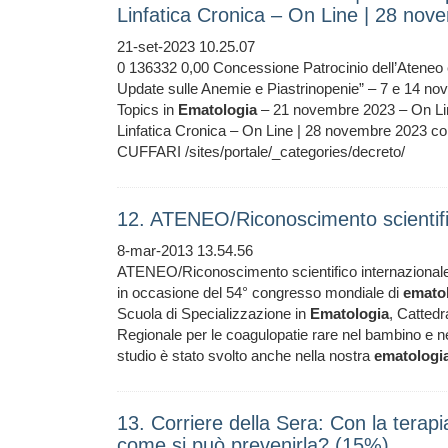
Linfatica Cronica – On Line | 28 no
21-set-2023 10.25.07
0 136332 0,00 Concessione Patrocinio dell’Ateneo 
Update sulle Anemie e Piastrinopenie” – 7 e 14 n
Topics in
Ematologia
– 21 novembre 2023 – On Li
Linfatica Cronica – On Line | 28 novembre 2023 c
CUFFARI /sites/portale/_categories/decreto/
12. ATENEO/Riconoscimento scientifi
8-mar-2013 13.54.56
ATENEO/Riconoscimento scientifico internazionale a
in occasione del 54° congresso mondiale di
emato
Scuola di Specializzazione in
Ematologia
, Catted
Regionale per le coagulopatie rare nel bambino e ne
studio è stato svolto anche nella nostra
ematologi
13. Corriere della Sera: Con la terap
come si può prevenirla? (15%)