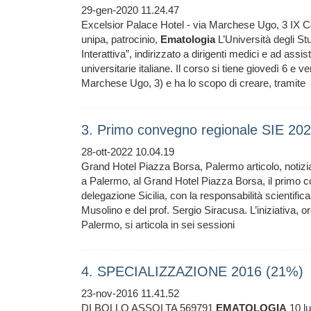
29-gen-2020 11.24.47
Excelsior Palace Hotel - via Marchese Ugo, 3 IX 
unipa, patrocinio,
Ematologia
L’Università degli St
Interattiva”, indirizzato a dirigenti medici e ad assi
universitarie italiane. Il corso si tiene giovedì 6 e 
Marchese Ugo, 3) e ha lo scopo di creare, tramite
3. Primo convegno regionale SIE 2022
28-ott-2022 10.04.19
Grand Hotel Piazza Borsa, Palermo articolo, notizi
a Palermo, al Grand Hotel Piazza Borsa, il primo co
delegazione Sicilia, con la responsabilità scientifi
Musolino e del prof. Sergio Siracusa. L’iniziativa, or
Palermo, si articola in sei sessioni
4. SPECIALIZZAZIONE 2016 (21%)
23-nov-2016 11.41.52
DI BOLLO ASSOLTA 569791
EMATOLOGIA
10 l