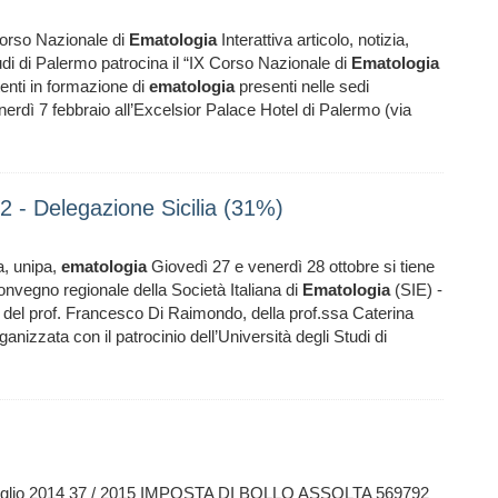
Corso Nazionale di
Ematologia
Interattiva articolo, notizia,
udi di Palermo patrocina il “IX Corso Nazionale di
Ematologia
stenti in formazione di
ematologia
presenti nelle sedi
venerdì 7 febbraio all’Excelsior Palace Hotel di Palermo (via
 - Delegazione Sicilia (31%)
a, unipa,
ematologia
Giovedì 27 e venerdì 28 ottobre si tiene
nvegno regionale della Società Italiana di
Ematologia
(SIE) -
ca del prof. Francesco Di Raimondo, della prof.ssa Caterina
ganizzata con il patrocinio dell’Università degli Studi di
uglio 2014 37 / 2015 IMPOSTA DI BOLLO ASSOLTA 569792