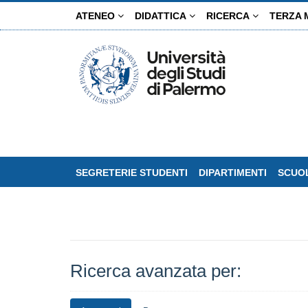
Salta
ATENEO
DIDATTICA
RICERCA
TERZA 
al
contenuto
principale
SEGRETERIE STUDENTI
DIPARTIMENTI
SCUOL
Ricerca avanzata per: