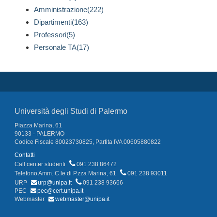
Amministrazione(222)
Dipartimenti(163)
Professori(5)
Personale TA(17)
Università degli Studi di Palermo
Piazza Marina, 61
90133 - PALERMO
Codice Fiscale 80023730825, Partita IVA 00605880822
Contatti
Call center studenti
091 238 86472
Telefono Amm. C.le di P.zza Marina, 61
091 238 93011
URP
urp@unipa.it
091 238 93666
PEC
pec@cert.unipa.it
Webmaster
webmaster@unipa.it