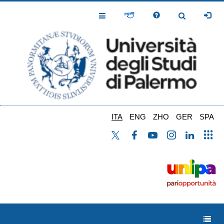
Salta
al
Toggle
Toggle
contenuto
Navigation
Navigation
principale
ITA
ENG
ZHO
GER
SPA