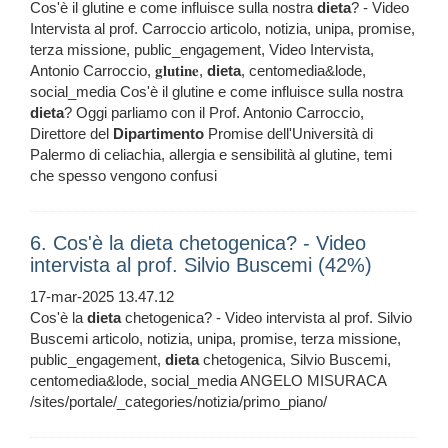
Cos'è il glutine e come influisce sulla nostra
dieta
? - Video
Intervista al prof. Carroccio articolo, notizia, unipa, promise,
terza missione, public_engagement, Video Intervista,
Antonio Carroccio, 𝐠𝐥𝐮𝐭𝐢𝐧𝐞,
dieta
, centomedia&lode,
social_media Cos'è il glutine e come influisce sulla nostra
dieta
? Oggi parliamo con il Prof. Antonio Carroccio,
Direttore del
Dipartimento
Promise dell'Università di
Palermo di celiachia, allergia e sensibilità al glutine, temi
che spesso vengono confusi
6. Cos'è la dieta chetogenica? - Video
intervista al prof. Silvio Buscemi (42%)
17-mar-2025 13.47.12
Cos'è la
dieta
chetogenica? - Video intervista al prof. Silvio
Buscemi articolo, notizia, unipa, promise, terza missione,
public_engagement,
dieta
chetogenica, Silvio Buscemi,
centomedia&lode, social_media ANGELO MISURACA
/sites/portale/_categories/notizia/primo_piano/