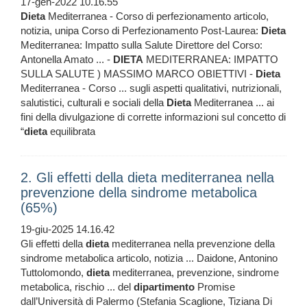
17-gen-2022 10.16.55
Dieta
Mediterranea - Corso di perfezionamento articolo,
notizia, unipa Corso di Perfezionamento Post-Laurea:
Dieta
Mediterranea: Impatto sulla Salute Direttore del Corso:
Antonella Amato ... -
DIETA
MEDITERRANEA: IMPATTO
SULLA SALUTE ) MASSIMO MARCO OBIETTIVI -
Dieta
Mediterranea - Corso ... sugli aspetti qualitativi, nutrizionali,
salutistici, culturali e sociali della
Dieta
Mediterranea ... ai
fini della divulgazione di corrette informazioni sul concetto di
“
dieta
equilibrata
2. Gli effetti della dieta mediterranea nella
prevenzione della sindrome metabolica
(65%)
19-giu-2025 14.16.42
Gli effetti della
dieta
mediterranea nella prevenzione della
sindrome metabolica articolo, notizia ... Daidone, Antonino
Tuttolomondo,
dieta
mediterranea, prevenzione, sindrome
metabolica, rischio ... del
dipartimento
Promise
dall’Università di Palermo (Stefania Scaglione, Tiziana Di