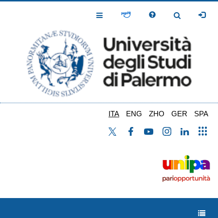
Salta
al
Toggle
Toggle
contenuto
Navigation
Navigation
principale
ITA
ENG
ZHO
GER
SPA