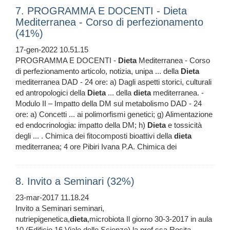
7. PROGRAMMA E DOCENTI - Dieta
Mediterranea - Corso di perfezionamento
(41%)
17-gen-2022 10.51.15
PROGRAMMA E DOCENTI -
Dieta
Mediterranea - Corso
di perfezionamento articolo, notizia, unipa ... della
Dieta
mediterranea DAD - 24 ore: a) Dagli aspetti storici, culturali
ed antropologici della
Dieta
... della
dieta
mediterranea. -
Modulo II – Impatto della DM sul metabolismo DAD - 24
ore: a) Concetti ... ai polimorfismi genetici; g) Alimentazione
ed endocrinologia: impatto della DM; h)
Dieta
e tossicità
degli ... . Chimica dei fitocomposti bioattivi della
dieta
mediterranea; 4 ore Pibiri Ivana P.A. Chimica dei
8. Invito a Seminari (32%)
23-mar-2017 11.18.24
Invito a Seminari seminari,
nutriepigenetica,
dieta
,microbiota Il giorno 30-3-2017 in aula
10 (Edificio 16 Viale delle Scienze) la prof.ssa Rosita