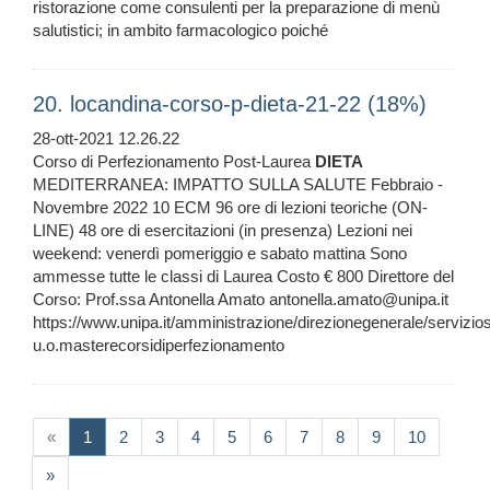
ristorazione come consulenti per la preparazione di menù
salutistici; in ambito farmacologico poiché
20. locandina-corso-p-dieta-21-22 (18%)
28-ott-2021 12.26.22
Corso di Perfezionamento Post-Laurea
DIETA
MEDITERRANEA: IMPATTO SULLA SALUTE Febbraio -
Novembre 2022 10 ECM 96 ore di lezioni teoriche (ON-
LINE) 48 ore di esercitazioni (in presenza) Lezioni nei
weekend: venerdì pomeriggio e sabato mattina Sono
ammesse tutte le classi di Laurea Costo € 800 Direttore del
Corso: Prof.ssa Antonella Amato antonella.amato@unipa.it
https://www.unipa.it/amministrazione/direzionegenerale/servizi
u.o.masterecorsidiperfezionamento
(current)
«
1
2
3
4
5
6
7
8
9
10
»