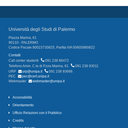
Università degli Studi di Palermo
Piazza Marina, 61
90133 - PALERMO
Codice Fiscale 80023730825, Partita IVA 00605880822
Contatti
Call center studenti
091 238 86472
Telefono Amm. C.le di P.zza Marina, 61
091 238 93011
URP
urp@unipa.it
091 238 93666
PEC
pec@cert.unipa.it
Webmaster
webmaster@unipa.it
Accessibilità
Orientamento
Ufficio Relazioni con il Pubblico
Credits