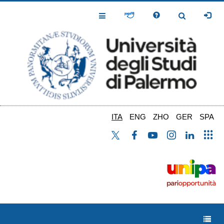
Salta
al
Toggle
Toggle
contenuto
Navigation
Navigation
principale
ITA
ENG
ZHO
GER
SPA