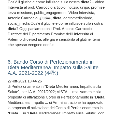
Cos'è il glutine e come influisce sulla nostra
dieta
? - Video
Intervista al prof. Carroccio articolo, notizia, unipa, promise,
terza missione, public_engagement, Video Intervista,
Antonio Carroccio, 𝐠𝐥𝐮𝐭𝐢𝐧𝐞,
dieta
, centomedia&lode,
social_media Cos'è il glutine e come influisce sulla nostra
dieta
? Oggi parliamo con il Prof. Antonio Carroccio,
Direttore del Dipartimento Promise dell'Università di
Palermo di celiachia, allergia e sensibilità al glutine, temi
che spesso vengono confusi
6. Bando Corso di Perfezionamento in
Dieta Mediterranea_Impatto sulla Salute
A.A. 2021-2022 (44%)
27-ott-2021 13.44.26
di Perfezionamento in “
Dieta
Mediterranea: Impatto sulla
Salute”, per l’A.A. 2021/2022; VISTA ... relativamente alla
proposta di attivazione Corso di Perfezionamento in “
Dieta
Mediterranea: Impatto ... di Amministrazione ha approvato
la proposta di attivazione del Corso di Perfezionamento in
“
Dieta
... in “
Dieta
Mediterranea: Impatto sulla Salute”, con