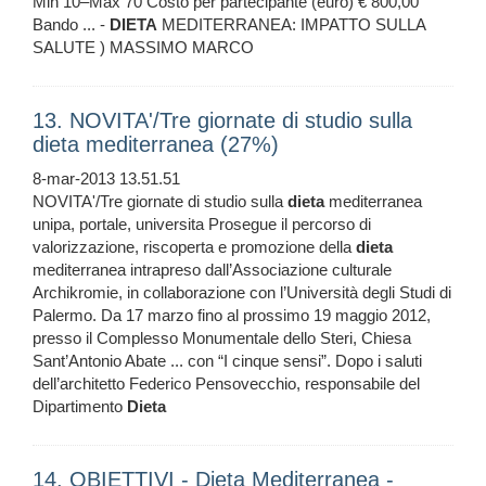
Min 10–Max 70 Costo per partecipante (euro) € 800,00
Bando ... -
DIETA
MEDITERRANEA: IMPATTO SULLA
SALUTE ) MASSIMO MARCO
13. NOVITA'/Tre giornate di studio sulla
dieta mediterranea (27%)
8-mar-2013 13.51.51
NOVITA'/Tre giornate di studio sulla
dieta
mediterranea
unipa, portale, universita Prosegue il percorso di
valorizzazione, riscoperta e promozione della
dieta
mediterranea intrapreso dall’Associazione culturale
Archikromie, in collaborazione con l’Università degli Studi di
Palermo. Da 17 marzo fino al prossimo 19 maggio 2012,
presso il Complesso Monumentale dello Steri, Chiesa
Sant’Antonio Abate ... con “I cinque sensi”. Dopo i saluti
dell’architetto Federico Pensovecchio, responsabile del
Dipartimento
Dieta
14. OBIETTIVI - Dieta Mediterranea -