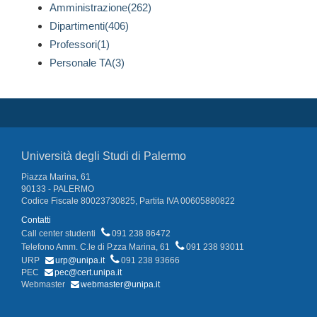
Amministrazione(262)
Dipartimenti(406)
Professori(1)
Personale TA(3)
Università degli Studi di Palermo
Piazza Marina, 61
90133 - PALERMO
Codice Fiscale 80023730825, Partita IVA 00605880822
Contatti
Call center studenti
091 238 86472
Telefono Amm. C.le di P.zza Marina, 61
091 238 93011
URP
urp@unipa.it
091 238 93666
PEC
pec@cert.unipa.it
Webmaster
webmaster@unipa.it