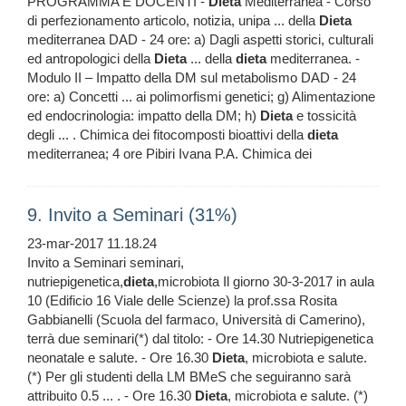
PROGRAMMA E DOCENTI -
Dieta
Mediterranea - Corso
di perfezionamento articolo, notizia, unipa ... della
Dieta
mediterranea DAD - 24 ore: a) Dagli aspetti storici, culturali
ed antropologici della
Dieta
... della
dieta
mediterranea. -
Modulo II – Impatto della DM sul metabolismo DAD - 24
ore: a) Concetti ... ai polimorfismi genetici; g) Alimentazione
ed endocrinologia: impatto della DM; h)
Dieta
e tossicità
degli ... . Chimica dei fitocomposti bioattivi della
dieta
mediterranea; 4 ore Pibiri Ivana P.A. Chimica dei
9. Invito a Seminari (31%)
23-mar-2017 11.18.24
Invito a Seminari seminari,
nutriepigenetica,
dieta
,microbiota Il giorno 30-3-2017 in aula
10 (Edificio 16 Viale delle Scienze) la prof.ssa Rosita
Gabbianelli (Scuola del farmaco, Università di Camerino),
terrà due seminari(*) dal titolo: - Ore 14.30 Nutriepigenetica
neonatale e salute. - Ore 16.30
Dieta
, microbiota e salute.
(*) Per gli studenti della LM BMeS che seguiranno sarà
attribuito 0.5 ... . - Ore 16.30
Dieta
, microbiota e salute. (*)