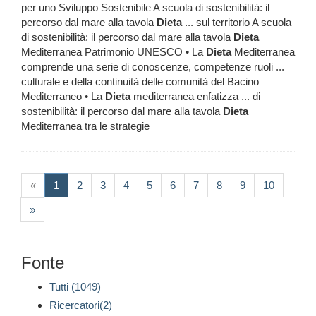
per uno Sviluppo Sostenibile A scuola di sostenibilità: il
percorso dal mare alla tavola
Dieta
... sul territorio A scuola
di sostenibilità: il percorso dal mare alla tavola
Dieta
Mediterranea Patrimonio UNESCO • La
Dieta
Mediterranea
comprende una serie di conoscenze, competenze ruoli ...
culturale e della continuità delle comunità del Bacino
Mediterraneo • La
Dieta
mediterranea enfatizza ... di
sostenibilità: il percorso dal mare alla tavola
Dieta
Mediterranea tra le strategie
(current)
«
1
2
3
4
5
6
7
8
9
10
»
Fonte
Tutti (1049)
Ricercatori(2)