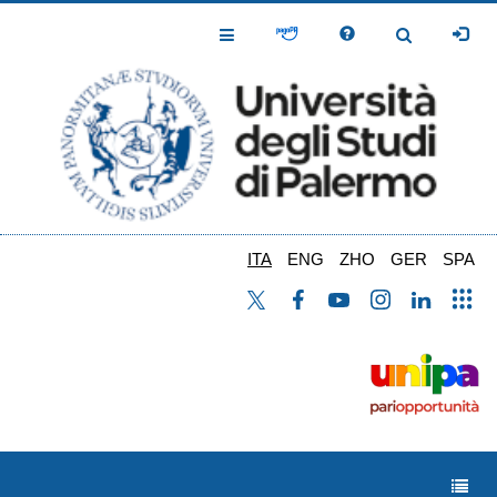
Salta
al
Toggle
Toggle
contenuto
Navigation
Navigation
principale
ITA
ENG
ZHO
GER
SPA