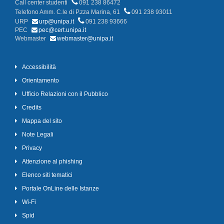
Call center studenti
091 238 86472
Telefono Amm. C.le di P.zza Marina, 61
091 238 93011
URP
urp@unipa.it
091 238 93666
PEC
pec@cert.unipa.it
Webmaster
webmaster@unipa.it
Accessibilità
Orientamento
Ufficio Relazioni con il Pubblico
Credits
Mappa del sito
Note Legali
Privacy
Attenzione al phishing
Elenco siti tematici
Portale OnLine delle Istanze
Wi-Fi
Spid