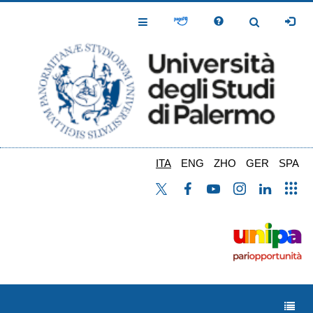
Salta
al
Toggle
Toggle
contenuto
Navigation
Navigation
principale
ITA
ENG
ZHO
GER
SPA