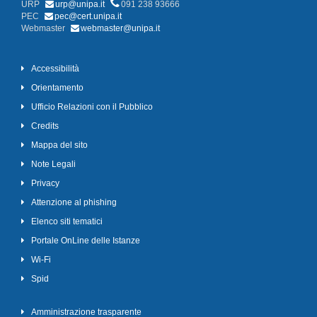
URP
urp@unipa.it
091 238 93666
PEC
pec@cert.unipa.it
Webmaster
webmaster@unipa.it
Accessibilità
Orientamento
Ufficio Relazioni con il Pubblico
Credits
Mappa del sito
Note Legali
Privacy
Attenzione al phishing
Elenco siti tematici
Portale OnLine delle Istanze
Wi-Fi
Spid
Amministrazione trasparente