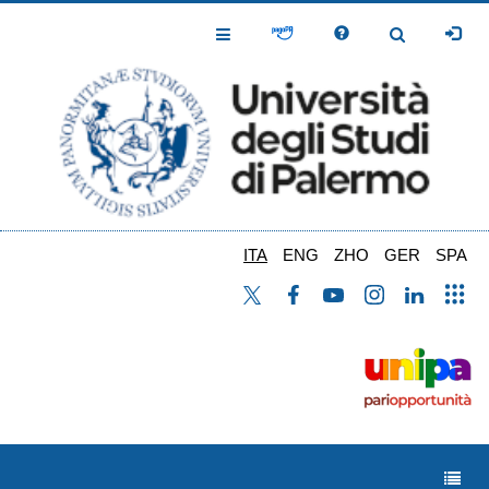
Salta
al
Toggle
Toggle
contenuto
Navigation
Navigation
principale
ITA
ENG
ZHO
GER
SPA