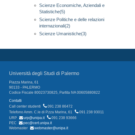
Scienze Economiche, Aziendali e
Statistiche(5)
Scienze Politiche e delle relazioni
internazionali(2)
Scienze Umanistiche(3)
Università degli Studi di Palermo
Piazza Marina, 61
90133 - PALERMO
Codice Fiscale 80023730825, Partita IVA 00605880822
Contatti
Call center studenti
091 238 86472
Telefono Amm. C.le di P.zza Marina, 61
091 238 93011
URP
urp@unipa.it
091 238 93666
PEC
pec@cert.unipa.it
Webmaster
webmaster@unipa.it