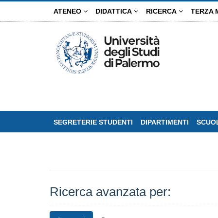
Salta
ATENEO
DIDATTICA
RICERCA
TERZA 
al
contenuto
principale
SEGRETERIE STUDENTI
DIPARTIMENTI
SCUOL
Ricerca avanzata per: