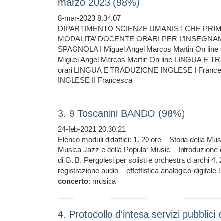
marzo 2023 (98%)
8-mar-2023 8.34.07
DIPARTIMENTO SCIENZE UMANISTICHE PRIMA 
MODALITA’ DOCENTE ORARI PER L’INSEGNAM
SPAGNOLA I Miguel Angel Marcos Martin On lin
Miguel Angel Marcos Martin On line LINGUA E
orari LINGUA E TRADUZIONE INGLESE I Frances
INGLESE II Francesca
3. 9 Toscanini BANDO (98%)
24-feb-2021 20.30.21
Elenco moduli didattici: 1. 20 ore – Storia della Mus
Musica Jazz e della Popular Music – Introduzione e
di G. B. Pergolesi per solisti e orchestra d·archi 4.
registrazione audio – effettistica analogico-digitale
concerto
: musica
4. Protocollo d'intesa servizi pubblic