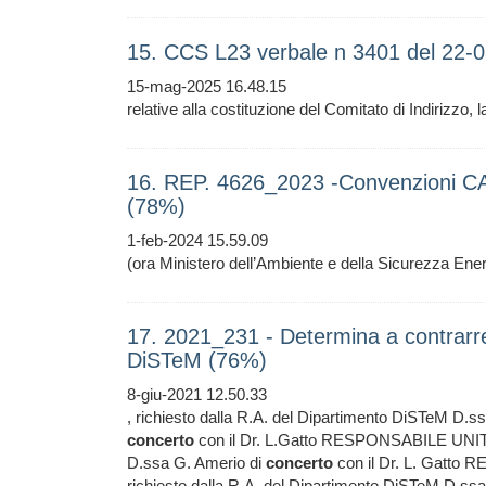
15. CCS L23 verbale n 3401 del 22-
15-mag-2025 16.48.15
relative alla costituzione del Comitato di Indirizzo, 
16. REP. 4626_2023 -Convenzioni CA
(78%)
1-feb-2024 15.59.09
(ora Ministero dell’Ambiente e della Sicurezza Ener
17. 2021_231 - Determina a contrar
DiSTeM (76%)
8-giu-2021 12.50.33
, richiesto dalla R.A. del Dipartimento DiSTeM D.s
concerto
con il Dr. L.Gatto RESPONSABILE UNITA'
D.ssa G. Amerio di
concerto
con il Dr. L. Gatto 
richiesto dalla R.A. del Dipartimento DiSTeM D.ss