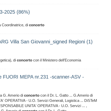
03-2025 (86%)
la Coordinatrice, di
concerto
RG Villa San Giovanni_signed Regioni (1)
getica), di
concerto
con il Ministero dell’Economia
re FUORI MEPA nr.231 -scanner-ASV -
sa G. Amerio di
concerto
con il Dr. L. Gatto ... G.Amerio di
 OPERATIVA - U.O. Servizi Generali, Logistica ... DiSTeM
RESPONSABILE UNITA' OPERATIVA - U.O. Servizi ... ,
a G. Amerio di
concerto
con il Dr. L. Gatto