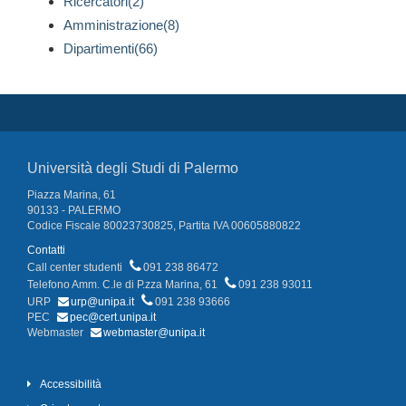
Ricercatori(2)
Amministrazione(8)
Dipartimenti(66)
Università degli Studi di Palermo
Piazza Marina, 61
90133 - PALERMO
Codice Fiscale 80023730825, Partita IVA 00605880822
Contatti
Call center studenti
091 238 86472
Telefono Amm. C.le di P.zza Marina, 61
091 238 93011
URP
urp@unipa.it
091 238 93666
PEC
pec@cert.unipa.it
Webmaster
webmaster@unipa.it
Accessibilità