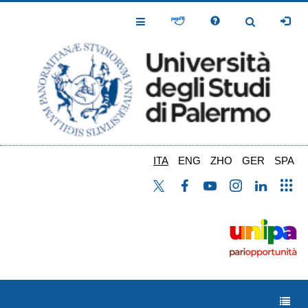
Salta
al
Toggle
Toggle
contenuto
Navigation
Navigation
principale
ITA
ENG
ZHO
GER
SPA