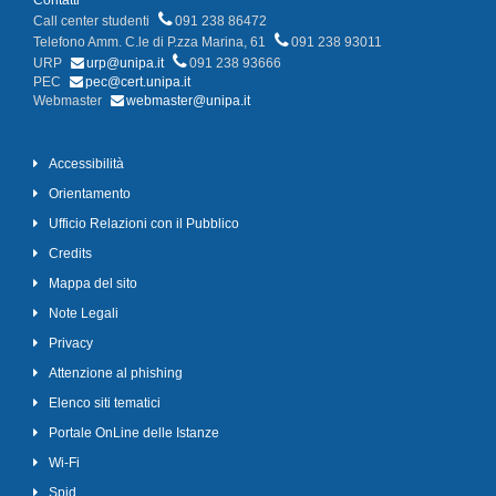
Contatti
Call center studenti
091 238 86472
Telefono Amm. C.le di P.zza Marina, 61
091 238 93011
URP
urp@unipa.it
091 238 93666
PEC
pec@cert.unipa.it
Webmaster
webmaster@unipa.it
Accessibilità
Orientamento
Ufficio Relazioni con il Pubblico
Credits
Mappa del sito
Note Legali
Privacy
Attenzione al phishing
Elenco siti tematici
Portale OnLine delle Istanze
Wi-Fi
Spid