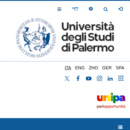
Salta
al
Toggle
Toggle
contenuto
Navigation
Navigation
principale
ITA
ENG
ZHO
GER
SPA