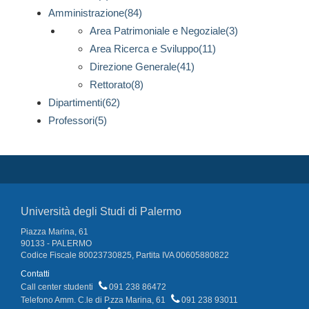
Amministrazione(84)
Area Patrimoniale e Negoziale(3)
Area Ricerca e Sviluppo(11)
Direzione Generale(41)
Rettorato(8)
Dipartimenti(62)
Professori(5)
Università degli Studi di Palermo
Piazza Marina, 61
90133 - PALERMO
Codice Fiscale 80023730825, Partita IVA 00605880822
Contatti
Call center studenti
091 238 86472
Telefono Amm. C.le di P.zza Marina, 61
091 238 93011