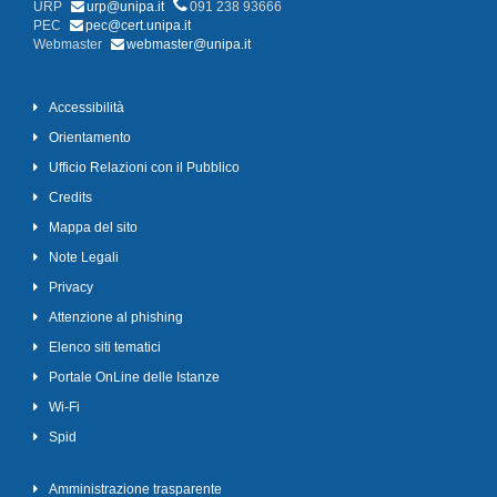
URP
urp@unipa.it
091 238 93666
PEC
pec@cert.unipa.it
Webmaster
webmaster@unipa.it
Accessibilità
Orientamento
Ufficio Relazioni con il Pubblico
Credits
Mappa del sito
Note Legali
Privacy
Attenzione al phishing
Elenco siti tematici
Portale OnLine delle Istanze
Wi-Fi
Spid
Amministrazione trasparente