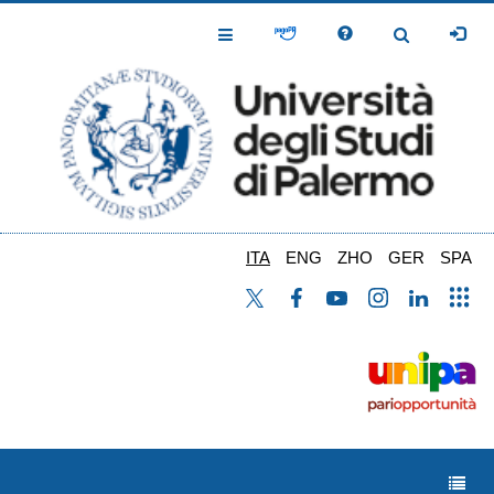
Salta
al
Toggle
Toggle
contenuto
Navigation
Navigation
principale
ITA
ENG
ZHO
GER
SPA