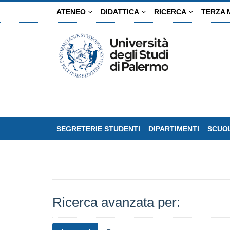
Salta
ATENEO
DIDATTICA
RICERCA
TERZA 
al
contenuto
principale
SEGRETERIE STUDENTI
DIPARTIMENTI
SCUOL
Ricerca avanzata per: