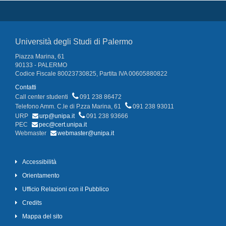
Università degli Studi di Palermo
Piazza Marina, 61
90133 - PALERMO
Codice Fiscale 80023730825, Partita IVA 00605880822
Contatti
Call center studenti
091 238 86472
Telefono Amm. C.le di P.zza Marina, 61
091 238 93011
URP
urp@unipa.it
091 238 93666
PEC
pec@cert.unipa.it
Webmaster
webmaster@unipa.it
Accessibilità
Orientamento
Ufficio Relazioni con il Pubblico
Credits
Mappa del sito