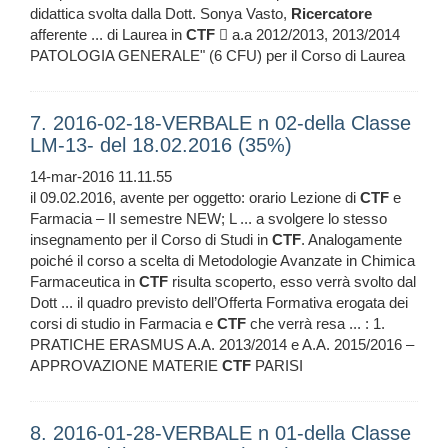
didattica svolta dalla Dott. Sonya Vasto,
Ricercatore
afferente ... di Laurea in
CTF
 a.a 2012/2013, 2013/2014
PATOLOGIA GENERALE" (6 CFU) per il Corso di Laurea
7. 2016-02-18-VERBALE n 02-della Classe
LM-13- del 18.02.2016 (35%)
14-mar-2016 11.11.55
il 09.02.2016, avente per oggetto: orario Lezione di
CTF
e
Farmacia – II semestre NEW; L ... a svolgere lo stesso
insegnamento per il Corso di Studi in
CTF
. Analogamente
poiché il corso a scelta di Metodologie Avanzate in Chimica
Farmaceutica in
CTF
risulta scoperto, esso verrà svolto dal
Dott ... il quadro previsto dell’Offerta Formativa erogata dei
corsi di studio in Farmacia e
CTF
che verrà resa ... : 1.
PRATICHE ERASMUS A.A. 2013/2014 e A.A. 2015/2016 –
APPROVAZIONE MATERIE
CTF
PARISI
8. 2016-01-28-VERBALE n 01-della Classe