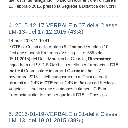
dattiloscritte), allegando il piano di studi, entro e non oltre il
10 Febbraio 2015, presso la Segreteria Didattica dei Corsi
4. 2015-12-17-VERBALE n 07-della Classe
LM-13- del 17.12.2015 (43%)
14-mar-2016 11.10.41
e
CTF
8. Cultori della materia 9. Domande studenti 10.
Pratiche studenti Erasmus / Visiting ... . n. 6598 del
05.11.2015) del Dott. Maurizio La Guardia,
Ricercatore
inquadrato nel SSD BIO/09 ... a scelta per Farmacia e
CTF
.
Inoltre il Coordinatore informa il Consiglio che il 27
novembre 2015 ... dell'insegnamento di Chimica degli
alimenti del CdS in
CTF
con il CdS in Biologia ed Ecologia
Vegetale ... mutuazione sia riconosciuta per il CdS in
Farmacia piuttosto che per quello di
CTF
. Il Consiglio
5. 2015-01-19-VERBALE n 01-della Classe
LM-13- del 19.01.2015 (38%)