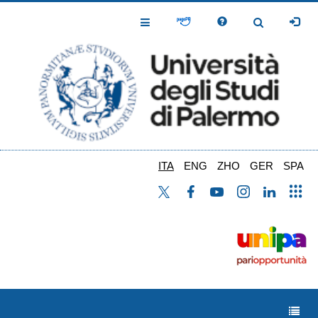
Salta
al
Toggle
Toggle
contenuto
Navigation
Navigation
principale
ITA
ENG
ZHO
GER
SPA