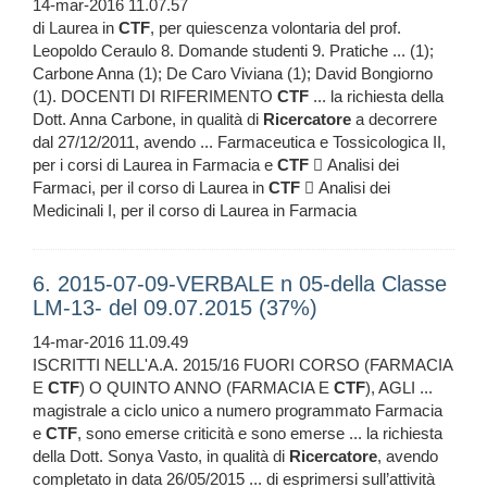
14-mar-2016 11.07.57
di Laurea in
CTF
, per quiescenza volontaria del prof.
Leopoldo Ceraulo 8. Domande studenti 9. Pratiche ... (1);
Carbone Anna (1); De Caro Viviana (1); David Bongiorno
(1). DOCENTI DI RIFERIMENTO
CTF
... la richiesta della
Dott. Anna Carbone, in qualità di
Ricercatore
a decorrere
dal 27/12/2011, avendo ... Farmaceutica e Tossicologica II,
per i corsi di Laurea in Farmacia e
CTF
 Analisi dei
Farmaci, per il corso di Laurea in
CTF
 Analisi dei
Medicinali I, per il corso di Laurea in Farmacia
6. 2015-07-09-VERBALE n 05-della Classe
LM-13- del 09.07.2015 (37%)
14-mar-2016 11.09.49
ISCRITTI NELL'A.A. 2015/16 FUORI CORSO (FARMACIA
E
CTF
) O QUINTO ANNO (FARMACIA E
CTF
), AGLI ...
magistrale a ciclo unico a numero programmato Farmacia
e
CTF
, sono emerse criticità e sono emerse ... la richiesta
della Dott. Sonya Vasto, in qualità di
Ricercatore
, avendo
completato in data 26/05/2015 ... di esprimersi sull’attività