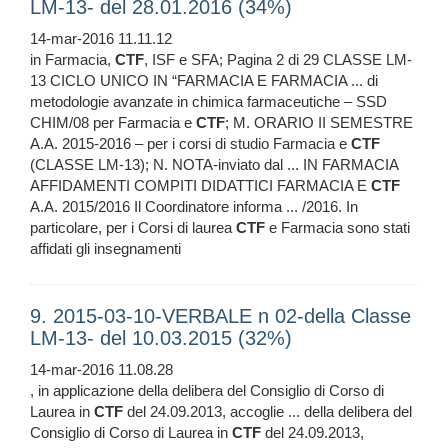
LM-13- del 28.01.2016 (34%)
14-mar-2016 11.11.12
in Farmacia,
CTF
, ISF e SFA; Pagina 2 di 29 CLASSE LM-
13 CICLO UNICO IN “FARMACIA E FARMACIA ... di
metodologie avanzate in chimica farmaceutiche – SSD
CHIM/08 per Farmacia e
CTF
; M. ORARIO II SEMESTRE
A.A. 2015-2016 – per i corsi di studio Farmacia e
CTF
(CLASSE LM-13); N. NOTA-inviato dal ... IN FARMACIA
AFFIDAMENTI COMPITI DIDATTICI FARMACIA E
CTF
A.A. 2015/2016 Il Coordinatore informa ... /2016. In
particolare, per i Corsi di laurea
CTF
e Farmacia sono stati
affidati gli insegnamenti
9. 2015-03-10-VERBALE n 02-della Classe
LM-13- del 10.03.2015 (32%)
14-mar-2016 11.08.28
, in applicazione della delibera del Consiglio di Corso di
Laurea in
CTF
del 24.09.2013, accoglie ... della delibera del
Consiglio di Corso di Laurea in
CTF
del 24.09.2013,