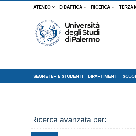
Salta
ATENEO
DIDATTICA
RICERCA
TERZA 
al
contenuto
principale
SEGRETERIE STUDENTI
DIPARTIMENTI
SCUOL
Ricerca avanzata per: