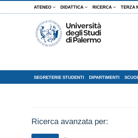
Salta
ATENEO
DIDATTICA
RICERCA
TERZA 
al
contenuto
principale
SEGRETERIE STUDENTI
DIPARTIMENTI
SCUOL
Ricerca avanzata per: