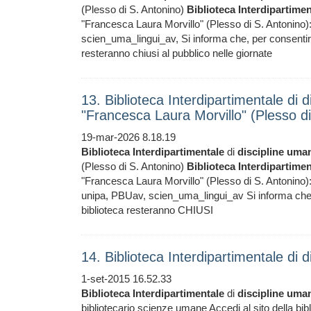
(Plesso di S. Antonino)
Biblioteca
Interdipartimen
"Francesca Laura Morvillo" (Plesso di S. Antonino):
scien_uma_lingui_av, Si informa che, per consentire in
resteranno chiusi al pubblico nelle giornate
13. Biblioteca Interdipartimentale di d
"Francesca Laura Morvillo" (Plesso di
19-mar-2026 8.18.19
Biblioteca
Interdipartimentale
di
discipline
uman
(Plesso di S. Antonino)
Biblioteca
Interdipartimen
"Francesca Laura Morvillo" (Plesso di S. Antonino): a
unipa, PBUav, scien_uma_lingui_av Si informa che, per
biblioteca resteranno CHIUSI
14. Biblioteca Interdipartimentale di 
1-set-2015 16.52.33
Biblioteca
Interdipartimentale
di
discipline
uman
bibliotecario scienze umane Accedi al sito della bibli