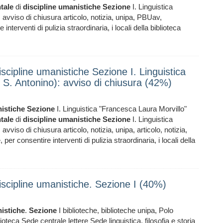
tale
di
discipline
umanistiche
Sezione
I. Linguistica
 avviso di chiusura articolo, notizia, unipa, PBUav,
terventi di pulizia straordinaria, i locali della biblioteca
iscipline umanistiche Sezione I. Linguistica
 S. Antonino): avviso di chiusura (42%)
istiche
Sezione
I. Linguistica "Francesca Laura Morvillo"
tale
di
discipline
umanistiche
Sezione
I. Linguistica
vviso di chiusura articolo, notizia, unipa, articolo, notizia,
 consentire interventi di pulizia straordinaria, i locali della
discipline umanistiche. Sezione I (40%)
istiche
.
Sezione
I biblioteche, biblioteche unipa, Polo
oteca Sede centrale lettere Sede linguistica, filosofia e storia