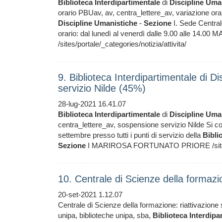
Biblioteca
Interdipartimentale
di
Discipline
Uman
orario PBUav, av, centra_lettere_av, variazione or
Discipline
Umanistiche
-
Sezione
I. Sede Centrale
orario: dal lunedì al venerdì dalle 9.00 alle 
/sites/portale/_categories/notizia/attivita/
9. Biblioteca Interdipartimentale di D
servizio Nilde (45%)
28-lug-2021 16.41.07
Biblioteca
Interdipartimentale
di
Discipline
Uman
centra_lettere_av, sospensione servizio Nilde Si co
settembre presso tutti i punti di servizio della
Bibli
Sezione
I MARIROSA FORTUNATO PRIORE /sites/por
10. Centrale di Scienze della formazio
20-set-2021 1.12.07
Centrale di Scienze della formazione: riattivazione
unipa, biblioteche unipa, sba,
Biblioteca
Interdipa