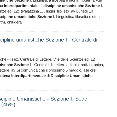
istiche
Sezione
I. Linguistica filosofia e storia moderna V.le
ca
Interdipartimentale
di
discipline
umanistiche
Sezione
I.
enze ed. 12c (Palazzina ... , lingui_filo_sto_av Lunedì 10
scipline
umanistiche
Sezione
I. Linguistica filosofia e storia
th), chiuderà
scipline umanistiche Sezione I - Centrale di
che - I sez. Centrale di Lettere, V.le delle Scienze ed. 12
istiche
Sezione
I - Centrale di Lettere articolo, notizia, unipa,
ttere_av Si comunica che il prossimo 5 maggio, alle ore
ioteca
Interdipartimentale
di
Discipline
Umanistiche
-
iscipline Umanistiche - Sezione I. Sede
o (45%)