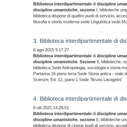
Biblioteca
interdipartimentale
di
discipline
uman
discipline
umanistiche
,
sezione
I, biblioteche uni
biblioteca dispone di quattro punti di servizio, acced
filosofia e storia moderna sede Linguistica 
3. Biblioteca interdipartimentale di d
6-ago-2015 9.17.27
Biblioteca
interdipartimentale
di
discipline
uman
discipline
umanistiche
.
Sezione
II, biblioteche, 
biblioteca Sede Antropologia, sociologia e storia me
Partanna 16 piano terra Sede Storia antica - viale d
Scienze, Ed. 12, piano 1 Sede "Bruno Lavagnini"
4. Biblioteca interdipartimentale di d
6-ott-2021 14.28.51
Biblioteca
interdipartimentale
di
discipline
uman
discipline
umanistiche
,
sezione
II, biblioteche un
biblioteca dispone di cinque punti di servizio, acce