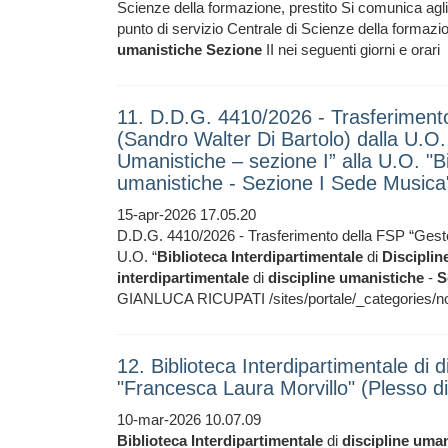
Scienze della formazione, prestito Si comunica agli ut
punto di servizio Centrale di Scienze della formazi
umanistiche
Sezione
II nei seguenti giorni e orari
11. D.D.G. 4410/2026 - Trasferimento 
(Sandro Walter Di Bartolo) dalla U.O. 
Umanistiche – sezione I” alla U.O. "Bib
umanistiche - Sezione I Sede Musica
15-apr-2026 17.05.20
D.D.G. 4410/2026 - Trasferimento della FSP “Gestore
U.O. “
Biblioteca
Interdipartimentale
di
Disciplin
interdipartimentale
di
discipline
umanistiche
-
S
GIANLUCA RICUPATI /sites/portale/_categories/noti
12. Biblioteca Interdipartimentale di d
"Francesca Laura Morvillo" (Plesso di
10-mar-2026 10.07.09
Biblioteca
Interdipartimentale
di
discipline
uman