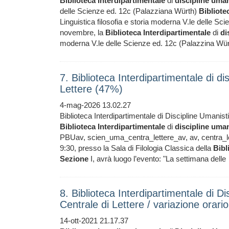
Biblioteca
Interdipartimentale
di
discipline
uman
delle Scienze ed. 12c (Palazziana Würth)
Bibliote
Linguistica filosofia e storia moderna V.le delle Sci
novembre, la
Biblioteca
Interdipartimentale
di
di
moderna V.le delle Scienze ed. 12c (Palazzina Wür
7. Biblioteca Interdipartimentale di di
Lettere (47%)
4-mag-2026 13.02.27
Biblioteca Interdipartimentale di Discipline Umanisti
Biblioteca
Interdipartimentale
di
discipline
uman
PBUav, scien_uma_centra_lettere_av, av, centra_le
9:30, presso la Sala di Filologia Classica della
Bibl
Sezione
I, avrà luogo l’evento: "La settimana delle
8. Biblioteca Interdipartimentale di D
Centrale di Lettere / variazione orari
14-ott-2021 21.17.37