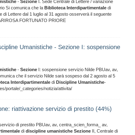
istiche
-
Sezione
I. Sede Centrale di Lettere / variazione
ario Si comunica che la
Biblioteca
Interdipartimentale
di
 di Lettere dal 1 luglio al 31 agosto osserverà il seguente
14.00 MARIROSA FORTUNATO PRIORE
iscipline Umanistiche - Sezione I: sospensione
istiche
-
Sezione
I: sospensione servizio Nilde PBUav, av,
munica che il servizio Nilde sarà sospeso dal 2 agosto al 5
oteca
Interdipartimentale
di
Discipline
Umanistiche
-
tale/_categories/notizia/attivita/
ne: riattivazione servizio di prestito (44%)
 servizio di prestito PBUav, av, centra_scien_forma_ av,
rtimentale
di
discipline
umanistiche
Sezione
II, Centrale di