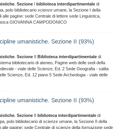
istiche
.
Sezione
I
biblioteca
interdipartimentale
di
pa, polo bibliotecario scienze umane, la Sezione I della
i alle pagine: sede Centrale di lettere sede Linguistica,
sede Musica GIOVANNA CAMPODONICO
iscipline umanistiche. Sezione II (93%)
istiche
.
Sezione
II
Biblioteca
interdipartimentale
di
sistema bibliotecario di ateneo, Pagine web delle sedi della
dievale - viale delle Scienze, Ed. 2 Sede Geografia - salita
elle Scienze, Ed. 12 piano 5 Sede Archeologia - viale delle
iscipline umanistiche. Sezione II (93%)
istiche
.
Sezione
II
biblioteca
interdipartimentale
di
ipa, polo bibliotecario di scienze umane, la Sezione II della
di alle pagine: sede Centrale di scienze della formazione sede