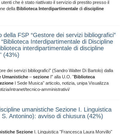
enti che è stato riattivato il servizio di prestito presso il
one della
Biblioteca
Interdipartimentale
di
discipline
della FSP “Gestore dei servizi bibliografici”
“Biblioteca Interdipartimentale di Discipline
lioteca interdipartimentale di discipline
" (43%)
 dei servizi bibliografici” (Sandro Walter Di Bartolo) dalla
e
Umanistiche
–
sezione
I” alla U.O. "
Biblioteca
ezione
I Sede Musica" articolo, notizia, unipa Visualizza
zia/intranet/tecnico-amministrativi/
iscipline umanistiche Sezione I. Linguistica
 S. Antonino): avviso di chiusura (42%)
istiche
Sezione
I. Linguistica "Francesca Laura Morvillo"