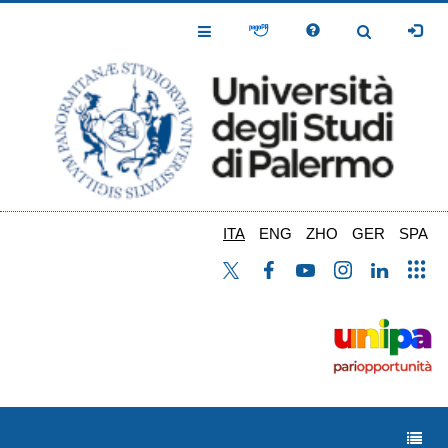
Salta
al
Toggle
Toggle
contenuto
Navigation
Navigation
principale
ITA
ENG
ZHO
GER
SPA