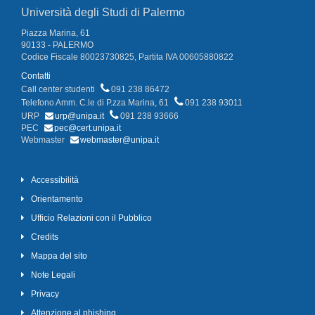
Università degli Studi di Palermo
Piazza Marina, 61
90133 - PALERMO
Codice Fiscale 80023730825, Partita IVA 00605880822
Contatti
Call center studenti
091 238 86472
Telefono Amm. C.le di P.zza Marina, 61
091 238 93011
URP
urp@unipa.it
091 238 93666
PEC
pec@cert.unipa.it
Webmaster
webmaster@unipa.it
Accessibilità
Orientamento
Ufficio Relazioni con il Pubblico
Credits
Mappa del sito
Note Legali
Privacy
Attenzione al phishing